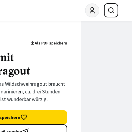
Als PDF speichern
mit
ragout
Das Wildschweinragout braucht
marinieren, ca. drei Stunden
ist wunderbar würzig.
speichern
ail senden