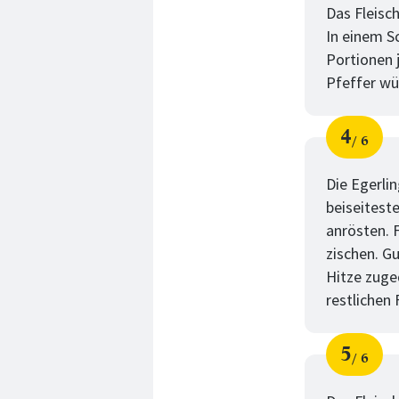
Das Fleisc
In einem Sc
Portionen 
Pfeffer wü
4
6
Schri
von
Die Egerli
beiseitest
anrösten. 
zischen. G
Hitze zuge
restlichen
5
6
Schri
von