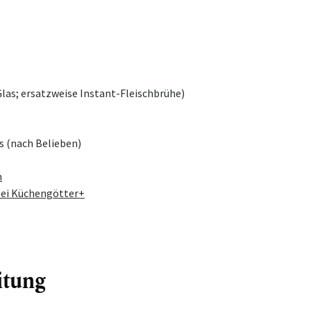
las; ersatzweise Instant-Fleischbrühe)
s (nach Belieben)
n
bei Küchengötter+
itung