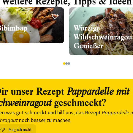
Weitere Rezepte, Tipps & Ideen
Bibimbap
Würzige
Wildschweinragout
Genießer
1
2
3
ir unser Rezept
Pappardelle mit
geschmeckt?
chweinragout
en was gut schmeckt und hilf uns, das Rezept
Pappardelle m
inragout
noch besser zu machen.
Mag ich nicht