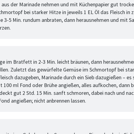
h aus der Marinade nehmen und mit Küchenpapier gut trocke
hmortopf bei starker Hitze in jeweils 1 EL Öl das Fleisch in 
je 3-5 Min. rundum anbraten, dann herausnehmen und mit Sa
rzen.
tt
nge im Bratfett in 2-3 Min. leicht bräunen, dann herausnehm
ellen. Zuletzt das gewürfelte Gemüse im Schmortopf bei star
Fleisch dazugeben, Marinade durch ein Sieb dazugießen – es s
ut 100 ml Fond oder Brühe angießen, alles aufkochen, dann be
deckt gut 2 Std. 15 Min. sanft schmoren, dabei nach und na
 Fond angießen; nicht anbrennen lassen.
tt