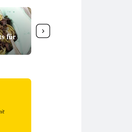
Gutes von Wildschwein
s für
und Hirsch
it