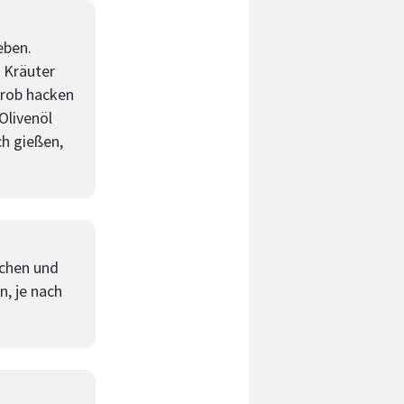
eben.
 Kräuter
grob hacken
Olivenöl
ch gießen,
schen und
n, je nach