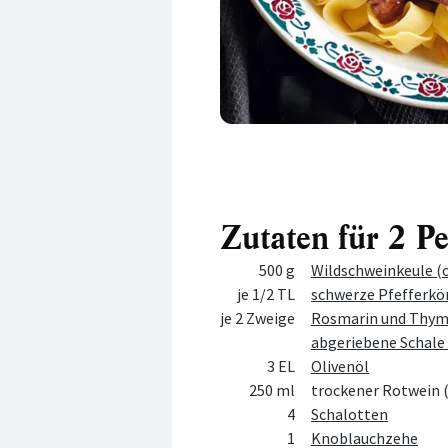
Zutaten für 2 P
Menge
Zutat
500 g
Wildschweinkeule (
je 1/2 TL
schwerze Pfefferkö
je 2 Zweige
Rosmarin und Thym
abgeriebene Schale
3 EL
Olivenöl
250 ml
trockener Rotwein 
4
Schalotten
1
Knoblauchzehe