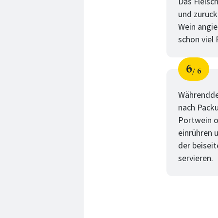
Das Fleisc
und zurück
Wein angieß
schon viel
6
6
Schri
von
Währenddes
nach Packu
Portwein o
einrühren 
der beisei
servieren.