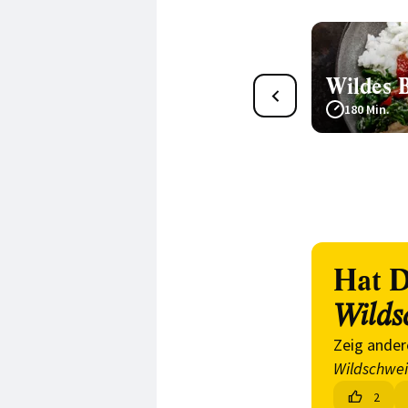
Gutes von Wildschwein
Wildes 
und Hirsch
180 Min.
Hat D
Wilds
Zeig ander
Wildschwe
2