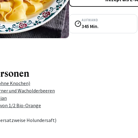
AUFWAND
345 Min.
ersonen
ohne Knochen)
rner und Wacholderbeeren
ian
 von 1/2 Bio-Orange
(ersatzweise Holundersaft)