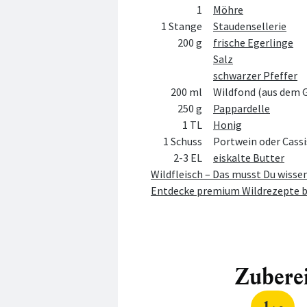
1
Möhre
1 Stange
Staudensellerie
200 g
frische Egerlinge
Salz
schwarzer Pfeffer
200 ml
Wildfond (aus dem G
250 g
Pappardelle
1 TL
Honig
1 Schuss
Portwein oder Cassi
2-3 EL
eiskalte Butter
Wildfleisch – Das musst Du wisse
Entdecke premium Wildrezepte 
Zubere
1