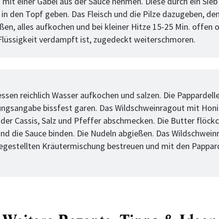
h mit einer Gabel aus der Sauce nehmen. Diese durch ein Sieb
 in den Topf geben. Das Fleisch und die Pilze dazugeben, den
en, alles aufkochen und bei kleiner Hitze 15-25 Min. offen od
 Flüssigkeit verdampft ist, zugedeckt weiterschmoren.
tt
sen reichlich Wasser aufkochen und salzen. Die Pappardelle
ngsangabe bissfest garen. Das Wildschweinragout mit Honi
der Cassis, Salz und Pfeffer abschmecken. Die Butter flöck
und die Sauce binden. Die Nudeln abgießen. Das Wildschwein
tegestellten Kräutermischung bestreuen und mit den Pappar