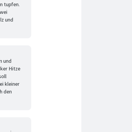
n tupfen.
zwei
lz und
en und
ker Hitze
oll
i kleiner
ch den