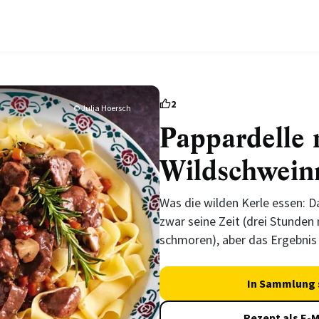
2
© Julia Hoersch
Pappardelle 
Wildschwein
Was die wilden Kerle essen: 
zwar seine Zeit (drei Stunden 
schmoren), aber das Ergebnis 
In Sammlung 
Rezept als E-M