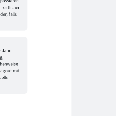
 passieren
 restlichen
er, falls
 darin
g,
chenweise
ragout mit
delle