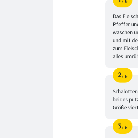
6
Schri
von
Das Fleisc
Pfeffer un
waschen un
und mit de
zum Fleisc
alles umrüh
2
6
Schri
von
Schalotten
beides putz
Größe viert
3
6
Schri
von