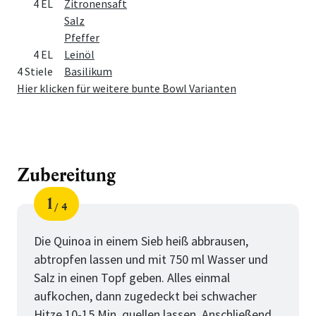
Menge
Zutat
4 EL
Zitronensaft
Salz
Pfeffer
4 EL
Leinöl
4 Stiele
Basilikum
Hier klicken für weitere bunte Bowl Varianten
Zubereitung
1
4
Schritt
von
Die Quinoa in einem Sieb heiß abbrausen,
abtropfen lassen und mit 750 ml Wasser und
Salz in einen Topf geben. Alles einmal
aufkochen, dann zugedeckt bei schwacher
Hitze 10-15 Min. quellen lassen. Anschließend