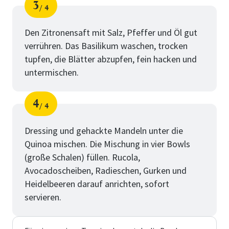
3
4
Schritt
von
Den Zitronensaft mit Salz, Pfeffer und Öl gut
verrühren. Das Basilikum waschen, trocken
tupfen, die Blätter abzupfen, fein hacken und
untermischen.
4
4
Schritt
von
Dressing und gehackte Mandeln unter die
Quinoa mischen. Die Mischung in vier Bowls
(große Schalen) füllen. Rucola,
Avocadoscheiben, Radieschen, Gurken und
Heidelbeeren darauf anrichten, sofort
servieren.