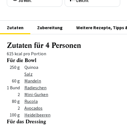
30 Min.
Leicht
Zutaten
Zubereitung
Weitere Rezepte, Tipps 
Zutaten für 4 Personen
615 kcal pro Portion
Für die Bowl
Menge
Zutat
250 g
Quinoa
Salz
60 g
Mandeln
1 Bund
Radieschen
2
Mini-Gurken
80 g
Rucola
2
Avocados
100 g
Heidelbeeren
Für das Dressing