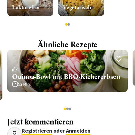
Laktosefrei
Vegetarisch
1
2
Ähnliche Rezepte
1
Quinoa-Bowl mit BBQ-Kichererbsen
52 Min.
1
2
3
Jetzt kommentieren
Registrieren
oder
Anmelden