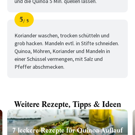
und die Quinoa 5 Min. quellen lassen.
5
5
Schritt
von
Koriander waschen, trocken schütteln und
grob hacken. Mandeln evtl. in Stifte schneiden.
Quinoa, Möhren, Koriander und Mandeln in
einer Schüssel vermengen, mit Salz und
Pfeffer abschmecken.
Weitere Rezepte, Tipps & Ideen
7 leckere Rezepte für Quinoa-Auflauf