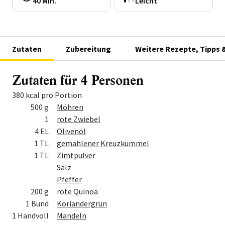
40 Min.
Leicht
Zutaten
Zubereitung
Weitere Rezepte, Tipps 
Zutaten für 4 Personen
380 kcal pro Portion
Menge
Zutat
500 g
Möhren
1
rote Zwiebel
4 EL
Olivenöl
1 TL
gemahlener Kreuzkümmel
1 TL
Zimtpulver
Salz
Pfeffer
200 g
rote Quinoa
1 Bund
Koriandergrün
1 Handvoll
Mandeln