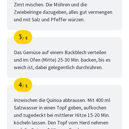
Zimt mischen. Die Möhren und die
Zwiebelringe dazugeben, alles gut vermengen
und mit Salz und Pfeffer würzen.
3
5
Schritt
von
Das Gemüse auf einem Backblech verteilen
und im Ofen (Mitte) 25-30 Min. backen, bis es
weich ist, dabei gelegentlich durchrühren.
4
5
Schritt
von
Inzwischen die Quinoa abbrausen. Mit 400 ml
Salzwasser in einen Topf geben, aufkochen
und zugedeckt bei mittlerer Hitze 15-20 Min.
köcheln lassen. Den Topf vom Herd nehmen