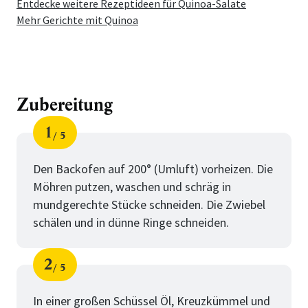
Entdecke weitere Rezeptideen für Quinoa-Salate
Mehr Gerichte mit Quinoa
Zubereitung
1
5
Schritt
von
Den Backofen auf 200° (Umluft) vorheizen. Die
Möhren putzen, waschen und schräg in
mundgerechte Stücke schneiden. Die Zwiebel
schälen und in dünne Ringe schneiden.
2
5
Schritt
von
In einer großen Schüssel Öl, Kreuzkümmel und