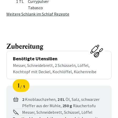
1 TL
Currypulver
Tabasco
Weitere Schlank im Schlaf Rezepte
Zubereitung
Benötigte Utensilien
Messer, Schneidebrett, 2 Schüsseln, Löffel,
Kochtopf mit Deckel, Kochlöffel, Küchenreibe
1
5
Schritt
von
2
Knoblauchzehen,
2 EL
Öl,
Salz,
schwarzer
Pfeffer aus der Mühle,
250 g
Räuchertofu
Messer, Schneidebrett, Schüssel, Löffel