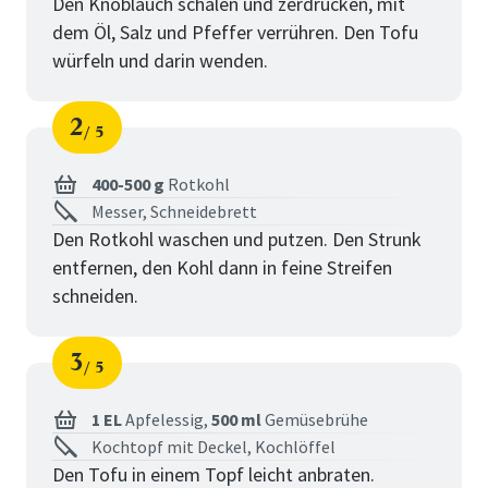
Den Knoblauch schälen und zerdrücken, mit
dem Öl, Salz und Pfeffer verrühren. Den Tofu
würfeln und darin wenden.
2
5
Schritt
von
400-500 g
Rotkohl
Messer, Schneidebrett
Den Rotkohl waschen und putzen. Den Strunk
entfernen, den Kohl dann in feine Streifen
schneiden.
3
5
Schritt
von
1 EL
Apfelessig,
500 ml
Gemüsebrühe
Kochtopf mit Deckel, Kochlöffel
Den Tofu in einem Topf leicht anbraten.