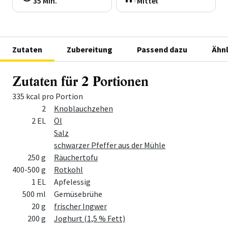
35 Min.
Mittel
Zutaten
Zubereitung
Passend dazu
Ähnl
Zutaten für 2 Portionen
335 kcal pro Portion
Menge
Zutat
2
Knoblauchzehen
2 EL
Öl
Salz
schwarzer Pfeffer aus der Mühle
250 g
Räuchertofu
400-500 g
Rotkohl
1 EL
Apfelessig
500 ml
Gemüsebrühe
20 g
frischer Ingwer
200 g
Joghurt (1,5 % Fett)