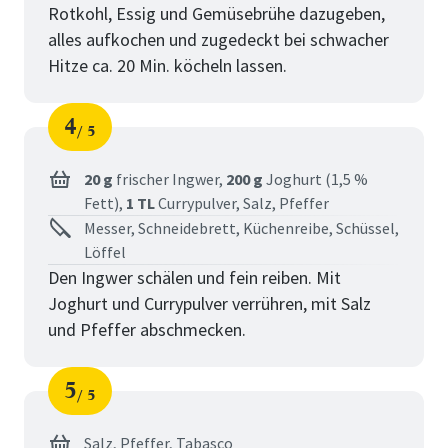
Rotkohl, Essig und Gemüsebrühe dazugeben,
alles aufkochen und zugedeckt bei schwacher
Hitze ca. 20 Min. köcheln lassen.
4
5
Schritt
von
20 g
frischer Ingwer,
200 g
Joghurt (1,5 %
Fett),
1 TL
Currypulver,
Salz,
Pfeffer
Messer, Schneidebrett, Küchenreibe, Schüssel,
Löffel
Den Ingwer schälen und fein reiben. Mit
Joghurt und Currypulver verrühren, mit Salz
und Pfeffer abschmecken.
5
5
Schritt
von
Salz,
Pfeffer,
Tabasco