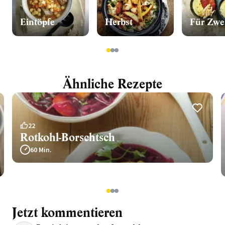
Eintöpfe
Herbst
Für Zwe
1
2
3
Ähnliche Rezepte
22
Rotkohl-Borschtsch
60 Min.
1
2
3
Jetzt kommentieren