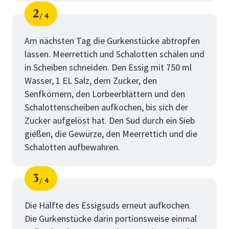
2
4
Schritt
von
Am nächsten Tag die Gurkenstücke abtropfen
lassen. Meerrettich und Schalotten schälen und
in Scheiben schneiden. Den Essig mit 750 ml
Wasser, 1 EL Salz, dem Zucker, den
Senfkörnern, den Lorbeerblättern und den
Schalottenscheiben aufkochen, bis sich der
Zucker aufgelöst hat. Den Sud durch ein Sieb
gießen, die Gewürze, den Meerrettich und die
Schalotten aufbewahren.
3
4
Schritt
von
Die Hälfte des Essigsuds erneut aufkochen.
Die Gurkenstücke darin portionsweise einmal