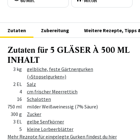
60 Min.
Mittel
Zutaten
Zubereitung
Weitere Rezepte, Tipps 
Zutaten für 5 GLÄSER À 500 ML
INHALT
Menge
Zutat
3 kg
gelbliche, feste Gärtnergurken
(»Stopselgurken«)
2 EL
Salz
4
cm frischer Meerrettich
16
Schalotten
750 ml
milder Weißweinessig (7% Säure)
300 g
Zucker
3 EL
gelbe Senfkörner
5
kleine Lorbeerblätter
Mehr Rezepte für eingelegte Gurken findest du hier