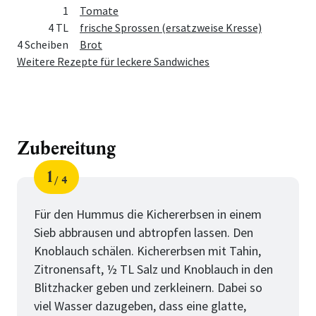
1
Tomate
4 TL
frische Sprossen (ersatzweise Kresse)
4 Scheiben
Brot
Weitere Rezepte für leckere Sandwiches
Zubereitung
1
4
Schritt
von
Für den Hummus die Kichererbsen in einem
Sieb abbrausen und abtropfen lassen. Den
Knoblauch schälen. Kichererbsen mit Tahin,
Zitronensaft, ½ TL Salz und Knoblauch in den
Blitzhacker geben und zerkleinern. Dabei so
viel Wasser dazugeben, dass eine glatte,