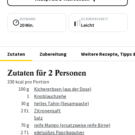
AUFWAND
SCHWIERIGKEIT
20 Min.
Leicht
Zutaten
Zubereitung
Weitere Rezepte, Tipps 
Zutaten für 2 Personen
330 kcal pro Portion
Menge
Zutat
100 g
Kichererbsen (aus der Dose)
1
Knoblauchzehe
30 g
helles Tahin (Sesampaste)
2 EL
Zitronensaft
Salz
70 g
reife Mango (ersatzweise reife Birne)
2 TL
edelsüßes Paprikapulver