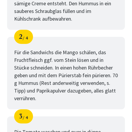
sämige Creme entsteht. Den Hummus in ein
sauberes Schraubglas füllen und im
Kühlschrank aufbewahren.
2
4
Schritt
von
Für die Sandwichs die Mango schälen, das
Fruchtfleisch ggf. vom Stein lösen und in
Stücke schneiden. In einen hohen Rührbecher
geben und mit dem Pürierstab fein pürieren. 70
g Hummus (Rest anderweitig verwenden, s.
Tipp) und Paprikapulver dazugeben, alles glatt
verrühren.
3
4
Schritt
von
Die Tomate waschen und quer in dünne