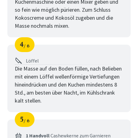
Küchenmaschine oder einen Mixer geben und
so fein wie möglich pürieren. Zum Schluss
Kokoscreme und Kokosöl zugeben und die
Masse nochmals mixen.
4
6
Schritt
von
Löffel
Die Masse auf den Boden füllen, nach Belieben
mit einem Löffel wellenförmige Vertiefungen
hineindrücken und den Kuchen mindestens 8
Std., am besten über Nacht, im Kühlschrank
kalt stellen.
5
6
Schritt
von
1 Handvoll
Cashewkerne zum Garnieren