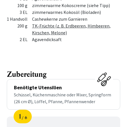
100 g
zimmerwarme Kokoscreme (siehe Tipp)
3 EL
zimmerwarmes Kokosöl (Bioladen)
1 Handvoll
Cashewkerne zum Garnieren
200 g
TK-Früchte (z. B. Erdbeeren, Himbeeren,
Kirschen, Melone)
2 EL
Agavendicksaft
Zubereitung
Benötigte Utensilien
Schüssel, Küchenmaschine oder Mixer, Springform
(26 cm Ø), Löffel, Pfanne, Pfannenwender
1
6
Schritt
von