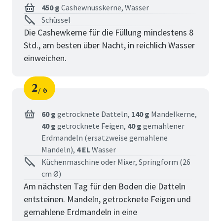
450 g
Cashewnusskerne,
Wasser
Schüssel
Die Cashewkerne für die Füllung mindestens 8
Std., am besten über Nacht, in reichlich Wasser
einweichen.
2
6
Schritt
von
60 g
getrocknete Datteln,
140 g
Mandelkerne,
40 g
getrocknete Feigen,
40 g
gemahlener
Erdmandeln (ersatzweise gemahlene
Mandeln),
4 EL
Wasser
Küchenmaschine oder Mixer, Springform (26
cm Ø)
Am nächsten Tag für den Boden die Datteln
entsteinen. Mandeln, getrocknete Feigen und
gemahlene Erdmandeln in eine