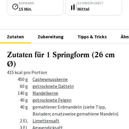
AUFWAND
SCHWIERIGKEIT
15 Min.
Mittel
Zutaten
Zubereitung
Tipps & Tricks
Ähn
Zutaten für 1 Springform (26 cm
Ø)
415 kcal pro Portion
Menge
Zutat
450 g
Cashewnusskerne
60 g
getrocknete Datteln
140 g
Mandelkerne
40 g
getrocknete Feigen
40 g
gemahlener Erdmandeln (siehe Tipp,
Bioladen; ersatzweise gemahlene Mandeln)
2 EL
Limettensaft
3 EL
Agavendicksaft