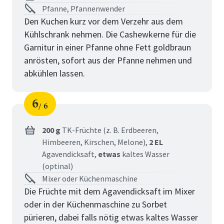
Pfanne, Pfannenwender
Den Kuchen kurz vor dem Verzehr aus dem
Kühlschrank nehmen. Die Cashewkerne für die
Garnitur in einer Pfanne ohne Fett goldbraun
anrösten, sofort aus der Pfanne nehmen und
abkühlen lassen.
6
6
Schritt
von
200 g
TK-Früchte (z. B. Erdbeeren,
Himbeeren, Kirschen, Melone),
2 EL
Agavendicksaft,
etwas
kaltes Wasser
(optinal)
Mixer oder Küchenmaschine
Die Früchte mit dem Agavendicksaft im Mixer
oder in der Küchenmaschine zu Sorbet
pürieren, dabei falls nötig etwas kaltes Wasser