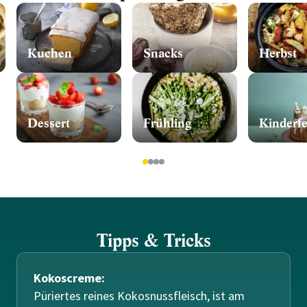
Kuchen
Snacks
Herbst
Dessert
Frühling
Kinderfe
1
2
3
4
Tipps & Tricks
Kokoscreme:
Püriertes reines Kokosnussfleisch, ist am