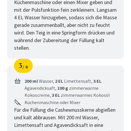
Küchenmaschine oder einen Mixer geben und
mit der Pulsfunktion fein zerkleinern. Langsam
4 EL Wasser hinzugeben, sodass sich die Masse
gerade zusammenballt, aber nicht zu feucht
wird. Den Teig in eine Springform drücken und
während der Zubereitung der Füllung kalt
stellen.
3
6
Schritt
von
200 ml
Wasser,
2 EL
Limettensaft,
3 EL
Agavendicksaft,
100 g
zimmerwarme
Kokoscreme,
3 EL
zimmerwarmes Kokosöl
Küchenmaschine oder Mixer
Für die Füllung die Cashewnusskerne abgießen
und kalt abbrausen. Mit 200 ml Wasser,
Limettensaft und Agavendicksaft in eine