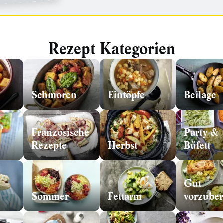
Rezept Kategorien
Schmoren
Eintöpfe
Beilage
Französische
Party &
Rezepte
Herbst
Büfett
Gut
Sommer
Fettarm