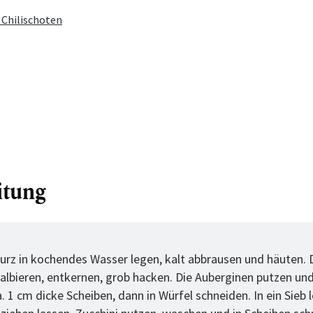
 Chilischoten
itung
tt
rz in kochendes Wasser legen, kalt abbrausen und häuten. 
lbieren, entkernen, grob hacken. Die Auberginen putzen un
a. 1 cm dicke Scheiben, dann in Würfel schneiden. In ein Sieb 