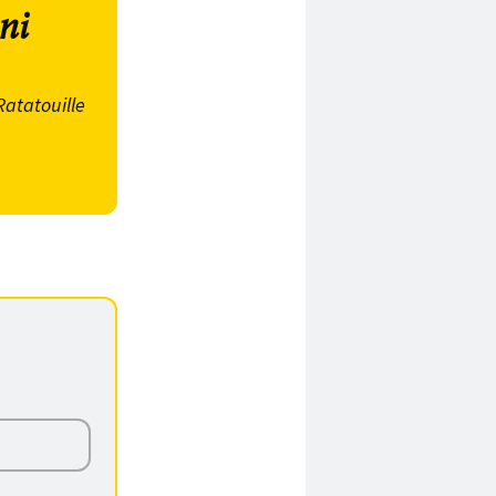
ni
Ratatouille