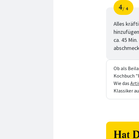
4
4
Schri
von
Alles kräf
hinzufügen
ca. 45 Min
abschmeck
Ob als Beil
Kochbuch "R
Wie das
Art
Klassiker a
Hat D