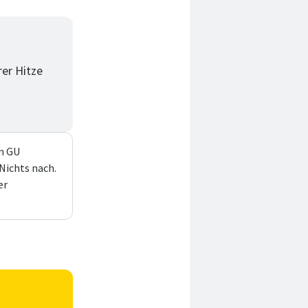
er Hitze
m GU
Nichts nach.
er