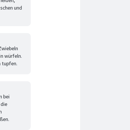
neiden,
aschen und
 Zwiebeln
in würfeln.
 tupfen.
n bei
 die
n
eßen.