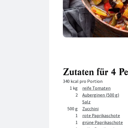
Zutaten für 4 P
340 kcal pro Portion
Menge
Zutat
1 kg
reife Tomaten
2
Auberginen (500 g)
Salz
500 g
Zucchini
1
rote Paprikaschote
1
grüne Paprikaschote