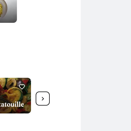
9
atouille
Ratatouille Provençale
85 Min.