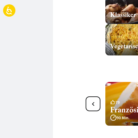
Klassiker
Vegetaris
9
79
Ratatouille Provençale
Französi
85 Min.
90 Min.