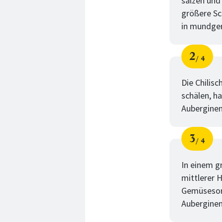
salzen und
größere Sc
in mundger
2
4
Schri
von
Die Chilis
schälen, h
Auberginen
3
4
Schri
von
In einem g
mittlerer 
Gemüsesort
Auberginen