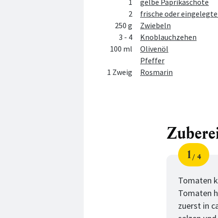
1
gelbe Paprikaschote
2
frische oder eingelegte
250 g
Zwiebeln
3 - 4
Knoblauchzehen
100 ml
Olivenöl
Pfeffer
1 Zweig
Rosmarin
Zubere
1
4
Schri
von
Tomaten ku
Tomaten ha
zuerst in c