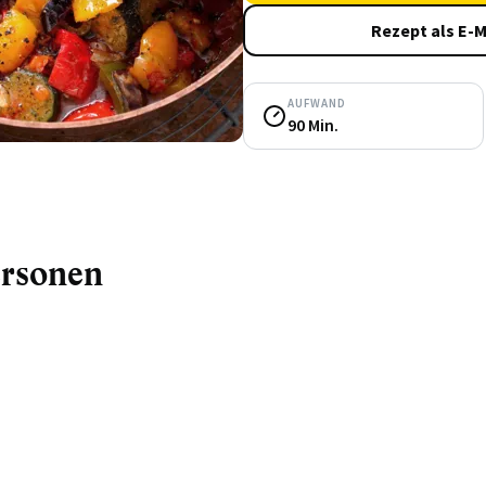
Rezept als E-M
AUFWAND
90 Min.
ersonen