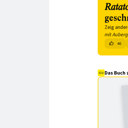
Ratat
gesch
Zeig ander
mit Auberg
46
Das Buch 