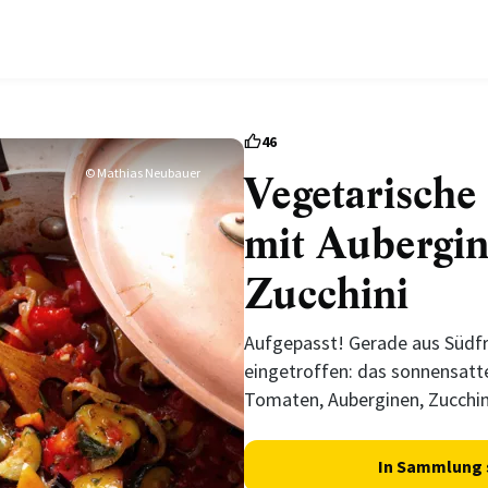
46
© Mathias Neubauer
Vegetarische 
mit Aubergi
Zucchini
Aufgepasst! Gerade aus Südfra
eingetroffen: das sonnensat
Tomaten, Auberginen, Zucchin
In Sammlung 