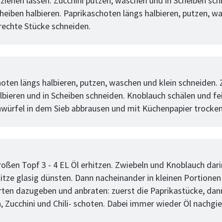
 ziehen lassen. Zucchini putzen, waschen und in Scheiben sch
heiben halbieren. Paprikaschoten längs halbieren, putzen, w
echte Stücke schneiden.
tt
choten längs halbieren, putzen, waschen und klein schneiden.
albieren und in Scheiben schneiden. Knoblauch schälen und fe
würfel in dem Sieb abbrausen und mit Küchenpapier trocken
tt
roßen Topf 3 - 4 EL Öl erhitzen. Zwiebeln und Knoblauch dari
Hitze glasig dünsten. Dann nacheinander in kleinen Portionen
en dazugeben und anbraten: zuerst die Paprikastücke, dan
, Zucchini und Chili- schoten. Dabei immer wieder Öl nachgi