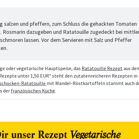
tt
tig salzen und pfeffern, zum Schluss die gehackten Tomaten
. Rosmarin dazugeben und Ratatouille zugedeckt bei mittler
. schmoren lassen. Vor dem Servieren mit Salz und Pfeffer
en.
age oder vegetarische Hauptspeise, das
Ratatouille Rezept
aus de
ezepte unter 1,50 EUR" steht den zutatenreicheren Rezepten in 
ischocken-Ratatouille
mit Mandel-Röstkartoffeln stammt auch d
us der
französischen Küche
.
ir unser Rezept
Vegetarische