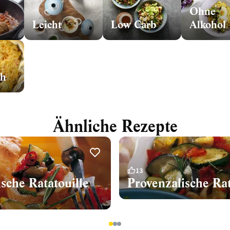
Ohne
Leicht
Low Carb
Alkohol
ch
Ähnliche Rezepte
13
sche Ratatouille
Provenzalische Rat
1
2
3