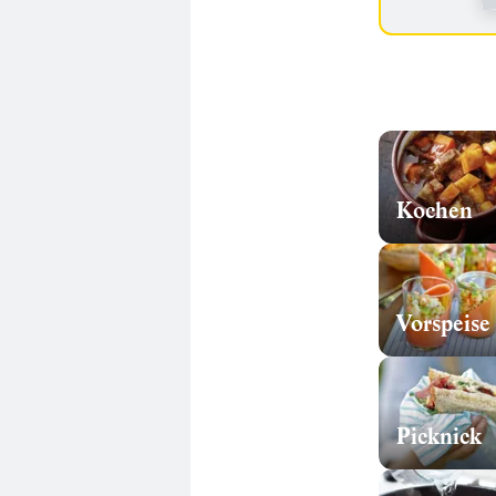
Kochen
Vorspeise
Picknick