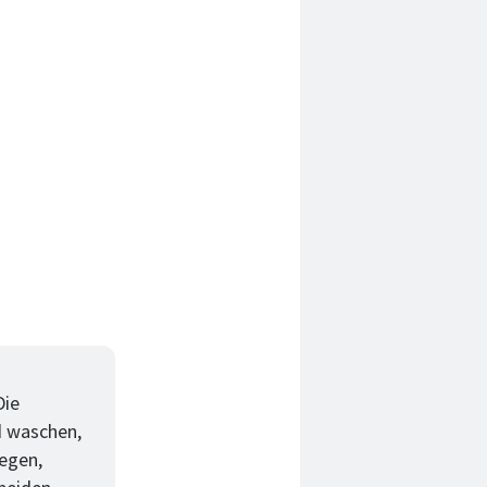
Die
d waschen,
legen,