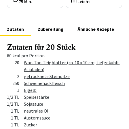
75 Min.
Leicht
Zutaten
Zubereitung
Ähnliche Rezepte
Zutaten für 20 Stück
60 kcal pro Portion
Menge
Zutat
20
Wan-Tan-Teigblätter (ca. 10 x 10 cm; tiefgekühlt,
Asialaden)
2
getrocknete Steinpilze
250
Schweinehackfleisch
1
Eigelb
1/2 TL
Speisestärke
1/2 TL
Sojasauce
1 TL
neutrales Öl
1 TL
Austernsauce
1 TL
Zucker