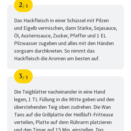
2
3
Schritt
von
Das Hackfleisch in einer Schüssel mit Pilzen
und Eigelb vermischen, dann Stärke, Sojasauce,
Öl, Austernsauce, Zucker, Pfeffer und 1 EL
Pilzwasser zugeben und alles mit den Händen
sorgsam durchkneten. So nimmt das
Hackfleisch die Aromen am besten auf.
3
3
Schritt
von
Die Teigblätter nacheinander in eine Hand
legen, 1 TL Füllung in die Mitte geben und den
überstehenden Teig oben zudrehen. Die Wan
Tans auf die Grillplatte der Heißluft-Fritteuse
verteilen, Platte auf dem Rührarm platzieren
und den Timer auf 15 Min. einstellen. Das