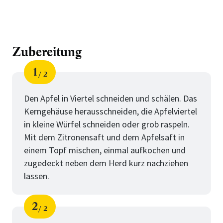
Zubereitung
1
2
Schritt
von
Den Apfel in Viertel schneiden und schälen. Das
Kerngehäuse herausschneiden, die Apfelviertel
in kleine Würfel schneiden oder grob raspeln.
Mit dem Zitronensaft und dem Apfelsaft in
einem Topf mischen, einmal aufkochen und
zugedeckt neben dem Herd kurz nachziehen
lassen.
2
2
Schritt
von