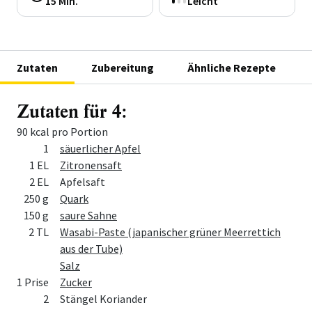
15 Min.
Leicht
Zutaten
Zubereitung
Ähnliche Rezepte
Zutaten für 4:
90 kcal pro Portion
Menge
Zutat
1
säuerlicher Apfel
1 EL
Zitronensaft
2 EL
Apfelsaft
250 g
Quark
150 g
saure Sahne
2 TL
Wasabi-Paste (japanischer grüner Meerrettich
aus der Tube)
Salz
1 Prise
Zucker
2
Stängel Koriander