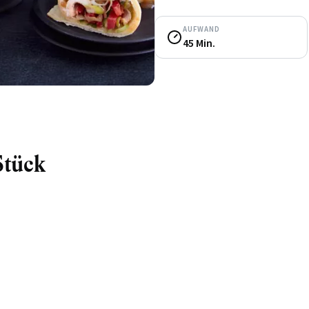
AUFWAND
45 Min.
Stück