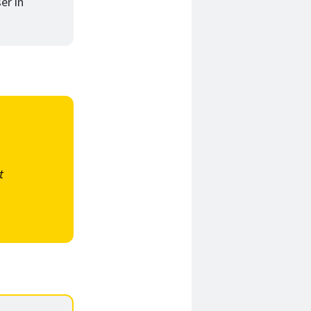
er in
t