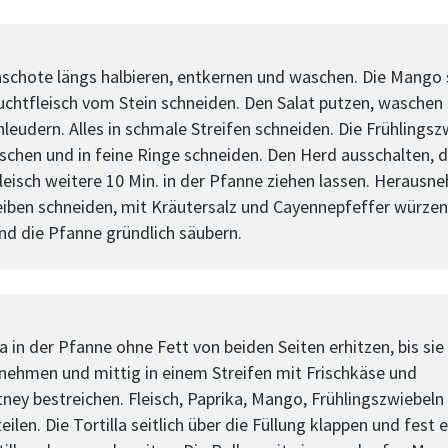
tt
aschote längs halbieren, entkernen und waschen. Die Mango 
uchtfleisch vom Stein schneiden. Den Salat putzen, waschen
leudern. Alles in schmale Streifen schneiden. Die Frühlingsz
schen und in feine Ringe schneiden. Den Herd ausschalten, 
eisch weitere 10 Min. in der Pfanne ziehen lassen. Herausne
iben schneiden, mit Kräutersalz und Cayennepfeffer würzen
nd die Pfanne gründlich säubern.
tt
la in der Pfanne ohne Fett von beiden Seiten erhitzen, bis sie
snehmen und mittig in einem Streifen mit Frischkäse und
ey bestreichen. Fleisch, Paprika, Mango, Frühlingszwiebeln
eilen. Die Tortilla seitlich über die Füllung klappen und fest e