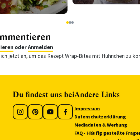
1
2
3
ommentieren
rieren
oder
Anmelden
ich jetzt an, um das Rezept Wrap-Bites mit Hühnchen zu k
Du findest uns bei
Andere Links
Impressum
Datenschutzerklärung
Mediadaten & Werbung
FAQ - Häufig gestellte Frage