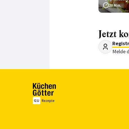
20 Min.
Jetzt k
Regist
Melde d