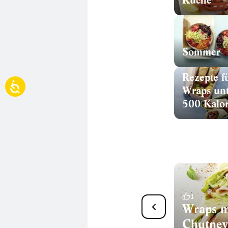
Küche
Sommer
Rezepte f
Wraps unt
500 Kalor
15
1
Wraps mit Avocadocreme
Wraps m
Chutney
30 Min.