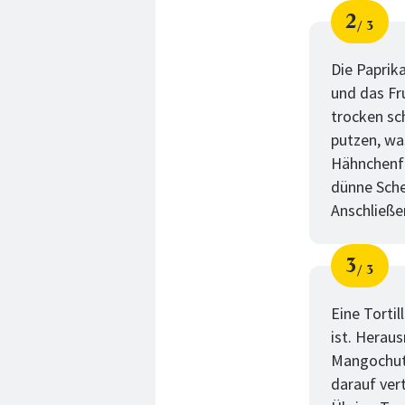
2
3
Schri
von
Die Paprik
und das Fr
trocken sch
putzen, wa
Hähnchenfl
dünne Sche
Anschließe
3
3
Schri
von
Eine Tortil
ist. Herau
Mangochutn
darauf vert