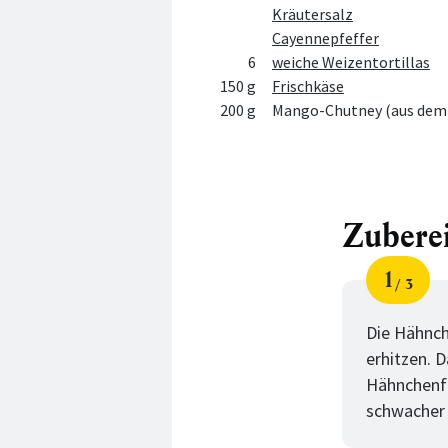
Kräutersalz
Cayennepfeffer
6
weiche Weizentortillas
150 g
Frischkäse
200 g
Mango-Chutney (aus dem 
Zubere
1
3
Schri
von
Die Hähnch
erhitzen. 
Hähnchenfle
schwacher 