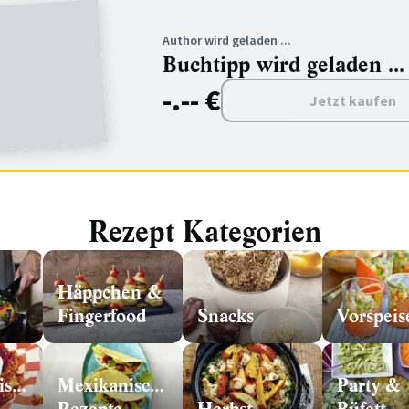
Author wird geladen ...
Buchtipp wird geladen ...
-.-- €
Jetzt kaufen
Rezept Kategorien
Häppchen &
Fingerfood
Snacks
Vorspeis
ische
Mexikanische
Party &