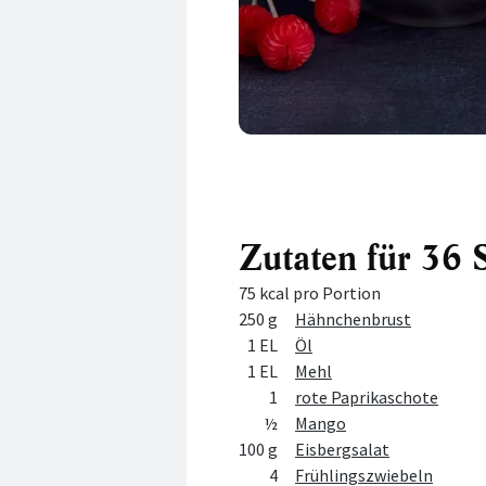
Zutaten für 36 
75 kcal pro Portion
Menge
Zutat
250 g
Hähnchenbrust
1 EL
Öl
1 EL
Mehl
1
rote Paprikaschote
½
Mango
100 g
Eisbergsalat
4
Frühlingszwiebeln