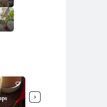
für
15
aps
Wraps mit Avocadocreme
30 Min.