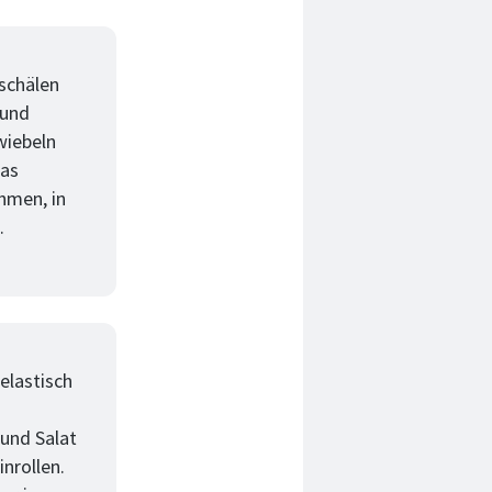
schälen
 und
wiebeln
das
hmen, in
.
 elastisch
 und Salat
inrollen.