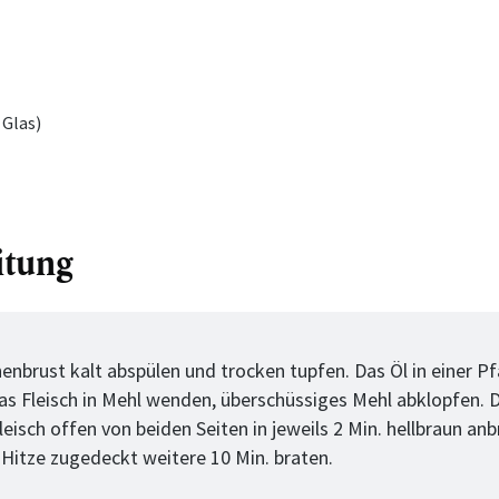
Glas)
itung
tt
enbrust kalt abspülen und trocken tupfen. Das Öl in einer P
Das Fleisch in Mehl wenden, überschüssiges Mehl abklopfen. 
isch offen von beiden Seiten in jeweils 2 Min. hellbraun anb
Hitze zugedeckt weitere 10 Min. braten.