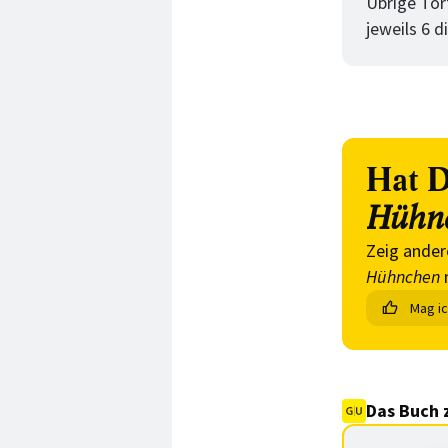
Übrige Tor
jeweils 6 
Hat D
Hühn
Zeig ander
Hühnchen
Mag i
Das Buch 