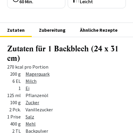
60 Min.
Leicht
Zutaten
Zubereitung
Ähnliche Rezepte
Zutaten für 1 Backblech (24 x 31
cm)
270 kcal pro Portion
Menge
Zutat
200 g
Magerquark
6 EL
Milch
1
Ei
125 ml
Pflanzenöl
100 g
Zucker
2 Pck.
Vanillezucker
1 Prise
Salz
400 g
Mehl
2 TL
Backpulver