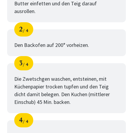
Butter einfetten und den Teig darauf
ausrollen.
2
4
Schritt
von
Den Backofen auf 200° vorheizen.
3
4
Schritt
von
Die Zwetschgen waschen, entsteinen, mit
Küchenpapier trocken tupfen und den Teig
dicht damit belegen. Den Kuchen (mittlerer
Einschub) 45 Min. backen.
4
4
Schritt
von