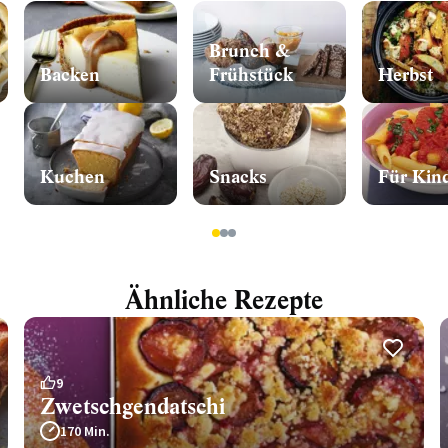
Brunch &
Backen
Frühstück
Herbst
Kuchen
Snacks
Für Kin
1
2
3
Ähnliche Rezepte
9
Zwetschgendatschi
170 Min.