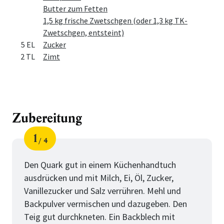
Butter zum Fetten
1,5 kg frische Zwetschgen (oder 1,3 kg TK-
Zwetschgen, entsteint)
5 EL
Zucker
2 TL
Zimt
Zubereitung
1
4
Schritt
von
Den Quark gut in einem Küchenhandtuch
ausdrücken und mit Milch, Ei, Öl, Zucker,
Vanillezucker und Salz verrühren. Mehl und
Backpulver vermischen und dazugeben. Den
Teig gut durchkneten. Ein Backblech mit