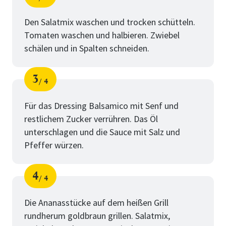
Schritt
von
Den Salatmix waschen und trocken schütteln.
Tomaten waschen und halbieren. Zwiebel
schälen und in Spalten schneiden.
3
4
Schritt
von
Für das Dressing Balsamico mit Senf und
restlichem Zucker verrühren. Das Öl
unterschlagen und die Sauce mit Salz und
Pfeffer würzen.
4
4
Schritt
von
Die Ananasstücke auf dem heißen Grill
rundherum goldbraun grillen. Salatmix,