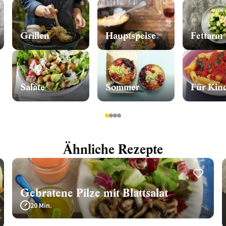
Grillen
Hauptspeise
Fettarm
Salate
Sommer
Für Kin
1
2
3
4
Ähnliche Rezepte
Gebratene Pilze mit Blattsalat
20 Min.