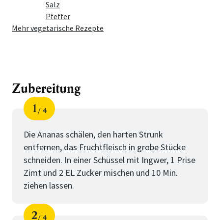
Salz
Pfeffer
Mehr vegetarische Rezepte
Zubereitung
1
4
Schritt
von
Die Ananas schälen, den harten Strunk
entfernen, das Fruchtfleisch in grobe Stücke
schneiden. In einer Schüssel mit Ingwer, 1 Prise
Zimt und 2 EL Zucker mischen und 10 Min.
ziehen lassen.
2
4