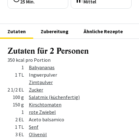
25 Min.
Mittel
Zutaten
Zubereitung
Ähnliche Rezepte
Zutaten für 2 Personen
350 kcal pro Portion
Menge
Zutat
1
Babyananas
1 TL
Ingwerpulver
Zimtpulver
2 1/2 EL
Zucker
100 g
Salatmix (küchenfertig)
150 g
Kirschtomaten
1
rote Zwiebel
2 EL
Aceto balsamico
1 TL
Senf
3 EL
Olivenöl