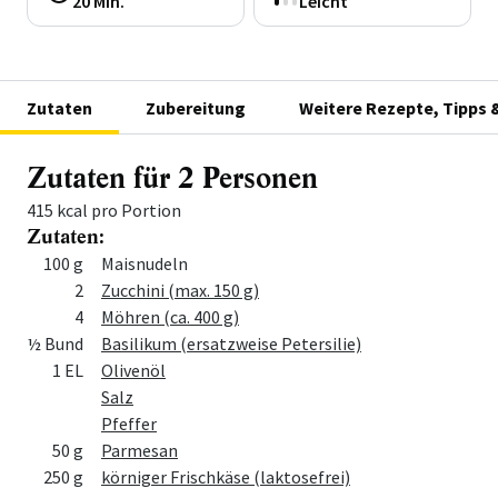
20 Min.
Leicht
Zutaten
Zubereitung
Weitere Rezepte, Tipps 
Zutaten für 2 Personen
415 kcal pro Portion
Zutaten:
Menge
Zutat
100 g
Maisnudeln
2
Zucchini (max. 150 g)
4
Möhren (ca. 400 g)
½ Bund
Basilikum (ersatzweise Petersilie)
1 EL
Olivenöl
Salz
Pfeffer
50 g
Parmesan
250 g
körniger Frischkäse (laktosefrei)