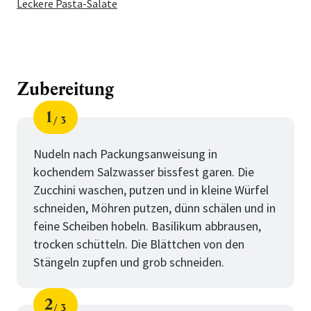
Leckere Pasta-Salate
Zubereitung
1
3
Schritt
von
Nudeln nach Packungsanweisung in
kochendem Salzwasser bissfest garen. Die
Zucchini waschen, putzen und in kleine Würfel
schneiden, Möhren putzen, dünn schälen und in
feine Scheiben hobeln. Basilikum abbrausen,
trocken schütteln. Die Blättchen von den
Stängeln zupfen und grob schneiden.
2
3