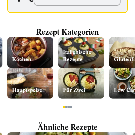
Rezept Kategorien
Italienische
Kochen
Rezepte
Glutenfr
Hauptspeise
Für Zwei
Low Car
1
2
3
4
Ähnliche Rezepte