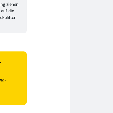
ing ziehen.
 auf die
gekühlten
-
na-