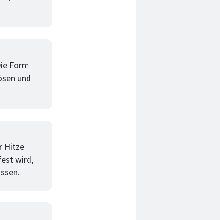
Die Form
ösen und
r Hitze
fest wird,
assen.