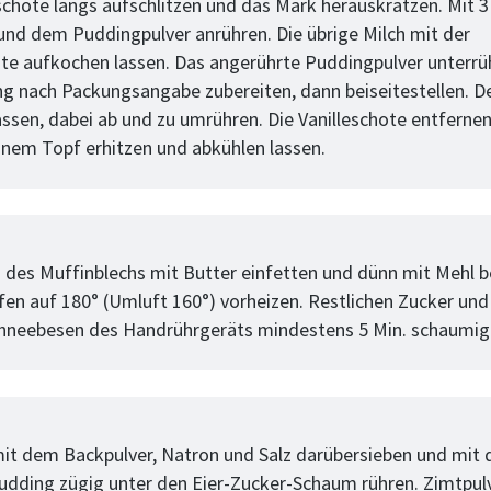
schote längs aufschlitzen und das Mark herauskratzen. Mit 3 
und dem Puddingpulver anrühren. Die übrige Milch mit der
ote aufkochen lassen. Das angerührte Puddingpulver unterrü
g nach Packungsangabe zubereiten, dann beiseitestellen. 
assen, dabei ab und zu umrühren. Die Vanilleschote entfernen
einem Topf erhitzen und abkühlen lassen.
tt
 des Muffinblechs mit Butter einfetten und dünn mit Mehl 
en auf 180° (Umluft 160°) vorheizen. Restlichen Zucker und 
hneebesen des Handrührgeräts mindestens 5 Min. schaumig
tt
it dem Backpulver, Natron und Salz darübersieben und mit dr
dding zügig unter den Eier-Zucker-Schaum rühren. Zimtpulv