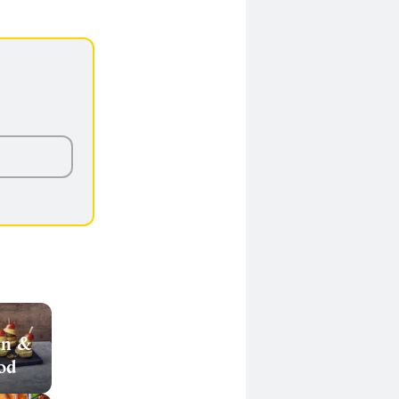
en &
od