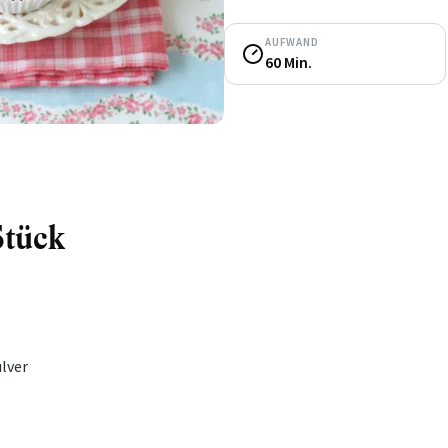
AUFWAND
60 Min.
Stück
lver