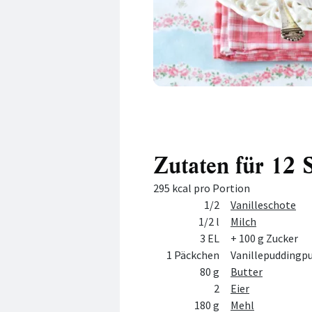
Zutaten für 12 
295 kcal pro Portion
Menge
Zutat
1/2
Vanilleschote
1/2 l
Milch
3 EL
+ 100 g Zucker
1 Päckchen
Vanillepuddingpu
80 g
Butter
2
Eier
180 g
Mehl