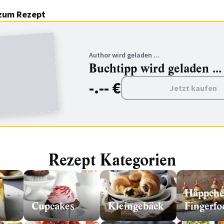
zum Rezept
Author wird geladen ...
Buchtipp wird geladen ...
-.-- €
Jetzt kaufen
Rezept Kategorien
Häppch
Cupcakes
Kleingebäck
Fingerfo