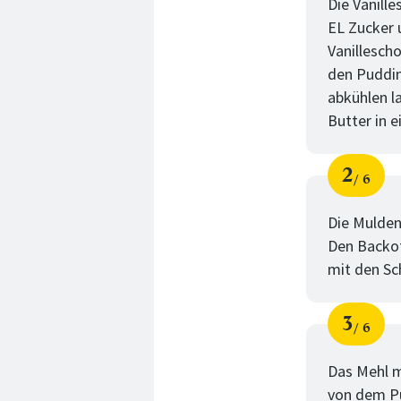
Die Vanille
EL Zucker 
Vanillesch
den Puddin
abkühlen l
Butter in 
2
6
Schri
von
Die Mulden
Den Backof
mit den Sc
3
6
Schri
von
Das Mehl m
von dem Pu