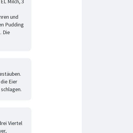
EL Milch, 3
hren und
Den Pudding
. Die
bestäuben.
die Eier
 schlagen.
ei Viertel
er,