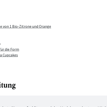
e von 1 Bio-Zitrone und Orange
h
für die Form
a Cupcakes
itung
tt