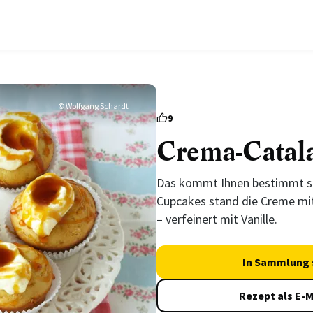
© Wolfgang Schardt
9
Crema-Catal
Das kommt Ihnen bestimmt spa
Cupcakes stand die Creme mit
– verfeinert mit Vanille.
In Sammlung 
Rezept als E-M