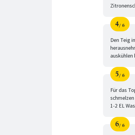
Zitronensc
4
6
Schri
von
Den Teig i
herausnehm
auskühlen 
5
6
Schri
von
Für das To
schmelzen 
1-2 EL Was
6
6
Schri
von