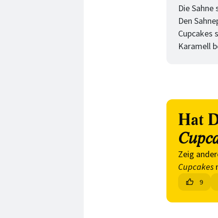
Die Sahne 
Den Sahnep
Cupcakes s
Karamell b
Hat D
Cupca
Zeig ander
Cupcakes
n
9