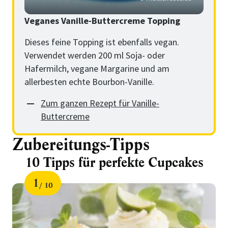
Veganes Vanille-Buttercreme Topping
Dieses feine Topping ist ebenfalls vegan.
Verwendet werden 200 ml Soja- oder
Hafermilch, vegane Margarine und am
allerbesten echte Bourbon-Vanille.
Zum ganzen Rezept für Vanille-
Buttercreme
Zubereitungs-Tipps
10 Tipps für perfekte Cupcakes
1
10
Schritt
von
für
10
Tipps