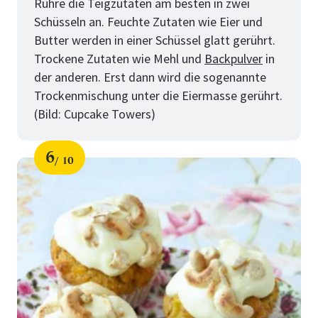
Rühre die Teigzutaten am besten in zwei
Schüsseln an. Feuchte Zutaten wie Eier und
Butter werden in einer Schüssel glatt gerührt.
Trockene Zutaten wie Mehl und
Backpulver
in
der anderen. Erst dann wird die sogenannte
Trockenmischung unter die Eiermasse gerührt.
(Bild: Cupcake Towers)
6
10
Schritt
von
für
10
Tipps
für
perfekte
Cupcakes