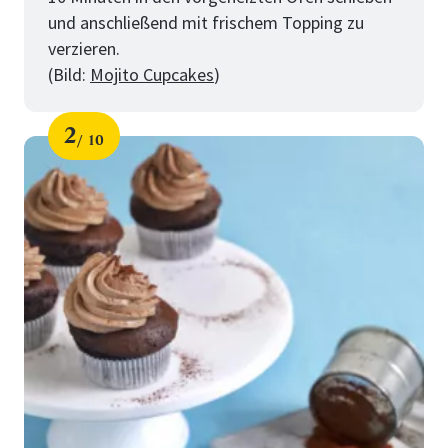
und anschließend mit frischem Topping zu
verzieren.
(Bild:
Mojito Cupcakes
)
2
10
Schritt
von
für
10
Tipps
für
perfekte
Cupcakes