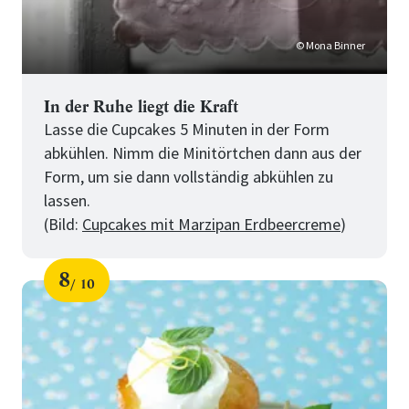
© Mona Binner
In der Ruhe liegt die Kraft
Lasse die Cupcakes 5 Minuten in der Form
abkühlen. Nimm die Minitörtchen dann aus der
Form, um sie dann vollständig abkühlen zu
lassen.
(Bild:
Cupcakes mit Marzipan Erdbeercreme
)
8
10
Schritt
von
für
10
Tipps
für
perfekte