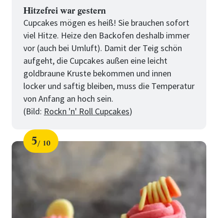
Hitzefrei war gestern
Cupcakes mögen es heiß! Sie brauchen sofort
viel Hitze. Heize den Backofen deshalb immer
vor (auch bei Umluft). Damit der Teig schön
aufgeht, die Cupcakes außen eine leicht
goldbraune Kruste bekommen und innen
locker und saftig bleiben, muss die Temperatur
von Anfang an hoch sein.
(Bild:
Rockn 'n' Roll Cupcakes
)
5
10
Schritt
von
für
10
Tipps
für
perfekte