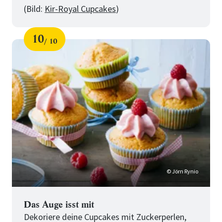
(Bild:
Kir-Royal Cupcakes
)
10
10
Schritt
von
für
10
Tipps
für
perfekte
Cupcakes
© Jörn Rynio
Das Auge isst mit
Dekoriere deine Cupcakes mit Zuckerperlen,