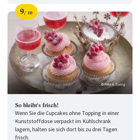
9
10
Schritt
von
für
10
Tipps
für
perfekte
Cupcakes
© Pete A. Eising
So bleibt's frisch!
Wenn Sie die Cupcakes ohne Topping in einer
Kunststoffdose verpackt im Kühlschrank
lagern, halten sie sich dort bis zu drei Tagen
frisch.