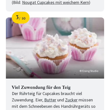
(Bild:
Nougat Cupcakes mit weichem Kern
)
3
10
Schritt
von
für
10
Tipps
für
perfekte
Cupcakes
© Eising Studio
Viel Zuwendung für den Teig
Der Rührteig für Cupcakes braucht viel
Zuwendung. Eier,
Butter
und
Zucker
müssen
mit dem Schneebesen des Handrührgeräts so