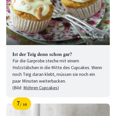
© Wolfgang Schardt
Ist der Teig denn schon gar?
Für die Garprobe steche mit einem
Holzstäbchen in die Mitte des Cupcakes. Wenn
noch Teig daran klebt, müssen sie noch ein
paar Minuten weiterbacken.
(Bild:
Möhren Cupcakes
)
7
10
Schritt
von
für