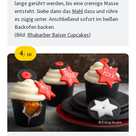
lange gerührt werden, bis eine cremige Masse
entsteht. Siebe dann das
Mehl
dazu und rühre
es zügig unter. Anschließend sofort im heißen
Backofen backen.
(Bild:
Rhabarber Baiser Cupcakes
)
4
10
Schritt
von
für
10
Tipps
für
perfekte
Cupcakes
© Eising Studio