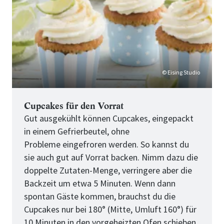
für
perfekte
Cupcakes
© Eising Studio
Cupcakes für den Vorrat
Gut ausgekühlt können Cupcakes, eingepackt
in einem Gefrierbeutel, ohne
Probleme eingefroren werden. So kannst du
sie auch gut auf Vorrat backen. Nimm dazu die
doppelte Zutaten-Menge, verringere aber die
Backzeit um etwa 5 Minuten. Wenn dann
spontan Gäste kommen, brauchst du die
Cupcakes nur bei 180° (Mitte, Umluft 160°) für
10 Minuten in den vorgeheizten Ofen schieben