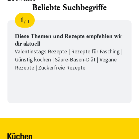
Beliebte Suchbegriffe
1
1
Schritt
von
für
Beliebte
Diese Themen und Rezepte empfehlen wir
dir aktuell
Suchbegriffe
Valentinstags Rezepte
|
Rezepte für Fasching
|
Günstig kochen
|
Säure-Basen-Diät
|
Vegane
Rezepte
|
Zuckerfreie Rezepte