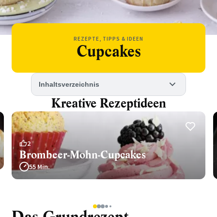
REZEPTE, TIPPS & IDEEN
Cupcakes
Inhaltsverzeichnis
Kreative Rezeptideen
2
Brombeer-Mohn-Cupcakes
55 Min.
1
2
3
4
5