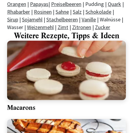
Orangen
|
Papayas
|
Preiselbeeren
| Pudding |
Quark
|
Rhabarber
|
Rosinen
|
Sahne
|
Salz
|
Schokolade
|
Sirup
|
Sojamehl
|
Stachelbeeren
|
Vanille
| Walnüsse |
Wasser |
Weizenmehl
|
Zimt
|
Zitronen
|
Zucker
Weitere Rezepte, Tipps & Ideen
Macarons