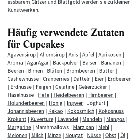
essbarem Glitzer und Blattgold werden sie zu kleinen
Kunstwerken.
Häufig verwendete Zutaten
für Cupcakes
Agavensirup
| Ahornsirup |
Anis
|
Äpfel
|
Aprikosen
|
Aroma
| AgarAgar |
Backpulver
|
Baiser
|
Bananen
|
Beeren
|
Birnen
|
Blüten
|
Brombeeren
|
Butter
|
Cashewnüsse |
Cranberries
|
Datteln
|
Eier
|
Erdbeeren
| Erdnüsse |
Feigen
|
Gelatine
| Gelierzucker |
Haselnüsse |
Hefe
|
Heidelbeeren
|
Himbeeren
|
Holunderbeeren
|
Honig
|
Ingwer
| Joghurt |
Johannisbeeren
|
Kakao
|
Kokosmilch
|
Kokosnuss
|
Krokant
|
Kuvertüre
|
Lavendel
|
Mandeln
|
Mangos
|
Margarine
| Marshmallows |
Marzipan
|
Mehl
|
Melonen
|
Milch
|
Minze
|
Nougat
|
Nüsse
|
Obst
|
Öl
|