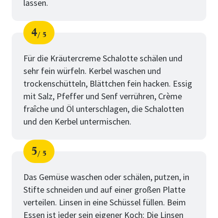
lassen.
4
5
Schritt
von
Für die Kräutercreme Schalotte schälen und
sehr fein würfeln. Kerbel waschen und
trockenschütteln, Blättchen fein hacken. Essig
mit Salz, Pfeffer und Senf verrühren, Crème
fraîche und Öl unterschlagen, die Schalotten
und den Kerbel untermischen.
5
5
Schritt
von
Das Gemüse waschen oder schälen, putzen, in
Stifte schneiden und auf einer großen Platte
verteilen. Linsen in eine Schüssel füllen. Beim
Essen ist jeder sein eigener Koch: Die Linsen