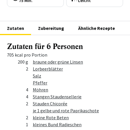
75 Min.
Leicht
Zutaten
Zubereitung
Ähnliche Rezepte
Zutaten für 6 Personen
705 kcal pro Portion
Menge
Zutat
200 g
braune oder grüne Linsen
2
Lorbeerblätter
Salz
Pfeffer
4
Möhren
4
Stangen Staudensellerie
2
Stauden Chicorée
je 1 gelbe und rote Paprikaschote
2
kleine Rote Beten
1
kleines Bund Radieschen