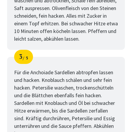
waschen und abtrocknen, Schale fein abreiben,
Saft auspressen. Olivenfleisch von den Steinen
schneiden, fein hacken. Alles mit Zucker in
einem Topf erhitzen. Bei schwacher Hitze etwa
10 Minuten offen köcheln lassen. Pfeffern und
leicht salzen, abkühlen lassen.
3
5
Schritt
von
Für die Anchoiade Sardellen abtropfen lassen
und hacken. Knoblauch schälen und sehr fein
hacken. Petersilie waschen, trockenschütteln
und die Blättchen ebenfalls fein hacken.
Sardellen mit Knoblauch und Öl bei schwacher
Hitze erwärmen, bis die Sardellen zerfallen
sind. Kräftig durchrühren, Petersilie und Essig
unterrühren und die Sauce pfeffern. Abkühlen