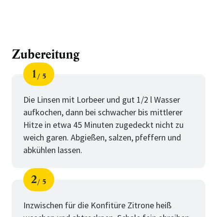
Zubereitung
1
5
Schritt
von
Die Linsen mit Lorbeer und gut 1/2 l Wasser
aufkochen, dann bei schwacher bis mittlerer
Hitze in etwa 45 Minuten zugedeckt nicht zu
weich garen. Abgießen, salzen, pfeffern und
abkühlen lassen.
2
5
Schritt
von
Inzwischen für die Konfitüre Zitrone heiß