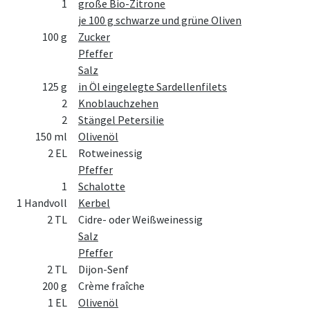
1
große Bio-Zitrone
je 100 g schwarze und grüne Oliven
100 g
Zucker
Pfeffer
Salz
125 g
in Öl eingelegte Sardellenfilets
2
Knoblauchzehen
2
Stängel Petersilie
150 ml
Olivenöl
2 EL
Rotweinessig
Pfeffer
1
Schalotte
1 Handvoll
Kerbel
2 TL
Cidre- oder Weißweinessig
Salz
Pfeffer
2 TL
Dijon-Senf
200 g
Crème fraîche
1 EL
Olivenöl