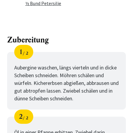
½ Bund Petersilie
Zubereitung
1
2
Schritt
von
Aubergine waschen, längs vierteln und in dicke
Scheiben schneiden. Möhren schälen und
würfeln. Kichererbsen abgießen, abbrausen und
gut abtropfen lassen. Zwiebel schälen und in
dünne Scheiben schneiden.
2
2
Schritt
von
Öl in einer Pfanne erhitzen, Zwiebel darin