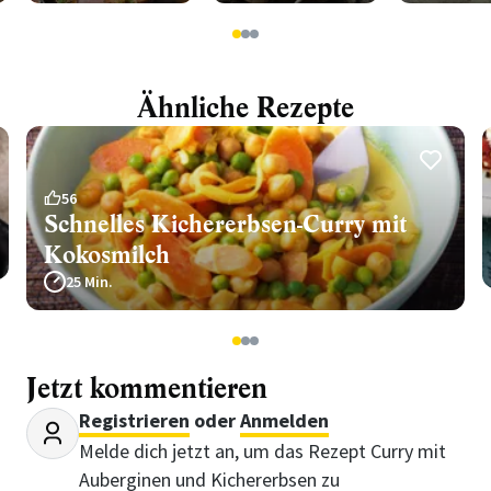
1
2
3
Ähnliche Rezepte
56
Schnelles Kichererbsen-Curry mit
Kokosmilch
25 Min.
1
2
3
Jetzt kommentieren
Registrieren
oder
Anmelden
Melde dich jetzt an, um das Rezept Curry mit
Auberginen und Kichererbsen zu