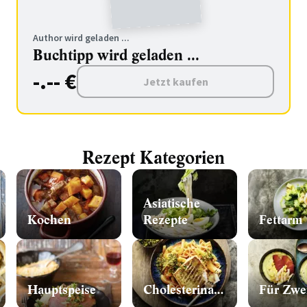
Author wird geladen ...
Buchtipp wird geladen ...
-.-- €
Jetzt kaufen
Rezept Kategorien
Asiatische
Kochen
Rezepte
Fettarm
Hauptspeise
Cholesterinarm
Für Zwe