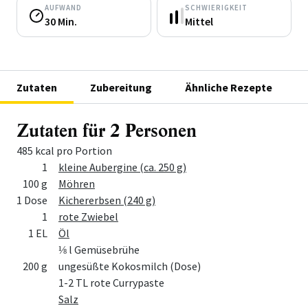
AUFWAND
SCHWIERIGKEIT
30 Min.
Mittel
Zutaten
Zubereitung
Ähnliche Rezepte
Zutaten für 2 Personen
485 kcal pro Portion
Menge
Zutat
1
kleine Aubergine (ca. 250 g)
100 g
Möhren
1 Dose
Kichererbsen (240 g)
1
rote Zwiebel
1 EL
Öl
⅛ l Gemüsebrühe
200 g
ungesüßte Kokosmilch (Dose)
1-2 TL rote Currypaste
Salz