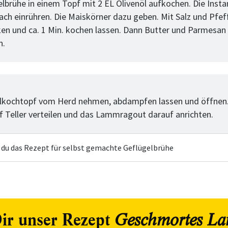
elbrühe in einem Topf mit 2 EL Olivenöl aufkochen. Die Inst
ach einrühren. Die Maiskörner dazu geben. Mit Salz und Pfef
n und ca. 1 Min. kochen lassen. Dann Butter und Parmesan
n.
tt
lkochtopf vom Herd nehmen, abdampfen lassen und öffnen.
f Teller verteilen und das Lammragout darauf anrichten.
t du das Rezept für selbst gemachte Geflügelbrühe
ir unser Rezept
Geschmortes L