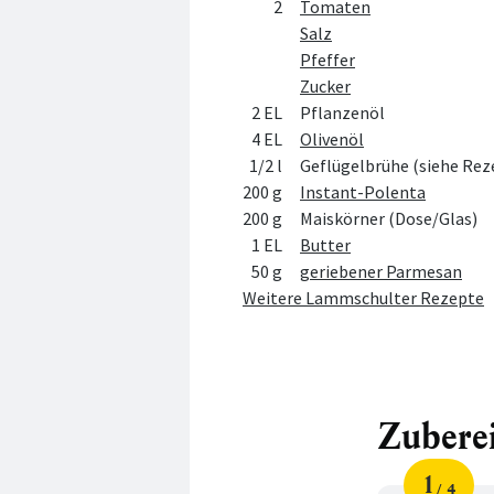
2
Tomaten
Salz
Pfeffer
Zucker
2 EL
Pflanzenöl
4 EL
Olivenöl
1/2 l
Geflügelbrühe (siehe Rez
200 g
Instant-Polenta
200 g
Maiskörner (Dose/Glas)
1 EL
Butter
50 g
geriebener Parmesan
Weitere Lammschulter Rezepte
Zubere
1
4