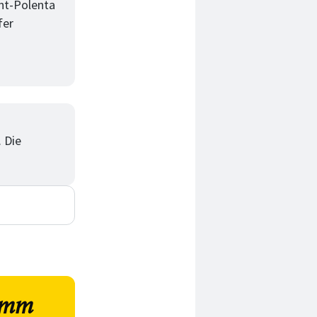
ant-Polenta
fer
 Die
amm