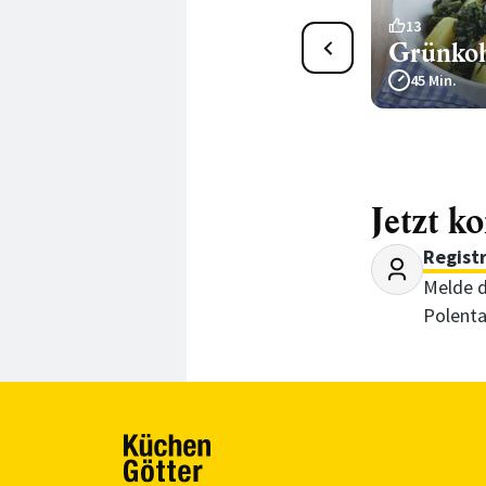
25
13
Veganes Grünkohl-Curry
Grünkohl
45 Min.
45 Min.
Jetzt k
Regist
Melde d
Polent