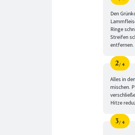
Schri
von
Den Grünko
Lammfleisch
Ringe schn
Streifen s
entfernen.
2
4
Schri
von
Alles in de
mischen. P
verschließ
Hitze reduz
3
4
Schri
von