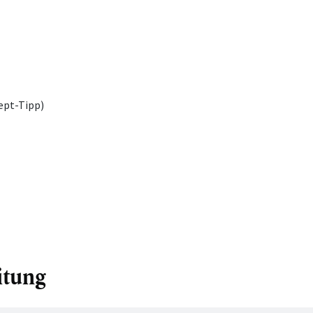
ept-Tipp)
itung