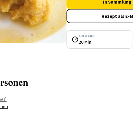
In Sammlung 
Rezept als E-M
AUFWAND
20 Min.
ersonen
iel)
chen