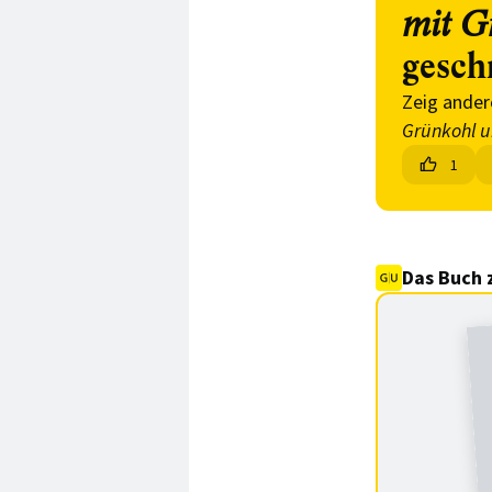
mit G
gesch
Zeig ander
Grünkohl 
1
Das Buch 