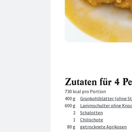
Zutaten für 4 P
730 kcal pro Portion
Menge
Zutat
400 g
Grünkohlblätter (ohne St
600 g
Lammschulter ohne Kno
2
Schalotten
1
Chilischote
80 g
getrocknete Aprikosen