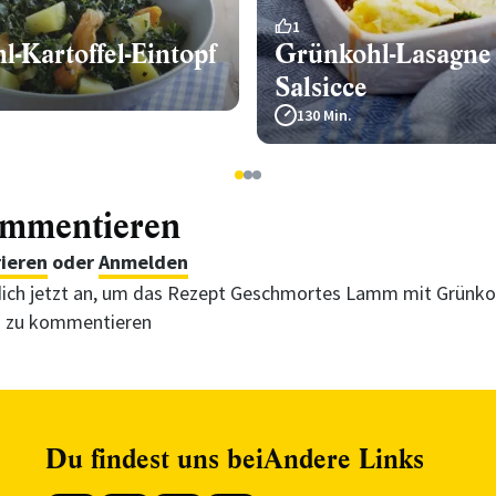
1
-Kartoffel-Eintopf
Grünkohl-Lasagne
Salsicce
130 Min.
1
2
3
ommentieren
rieren
oder
Anmelden
ich jetzt an, um das Rezept Geschmortes Lamm mit Grünko
a zu kommentieren
Du findest uns bei
Andere Links