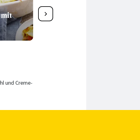
25
 mit
Veganes Grünkohl-Curry
45 Min.
hl und Creme-