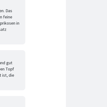
en. Das
n feine
prikosen in
satz
 und gut
Den Topf
ist, die