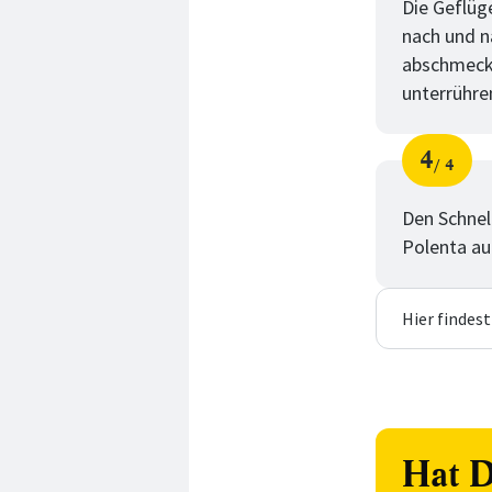
Die Geflüg
nach und n
abschmecke
unterrühre
4
4
Schri
von
Den Schnel
Polenta au
Hier findes
Hat D