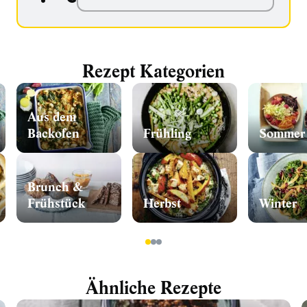
Rezept Kategorien
Aus dem
Backofen
Frühling
Sommer
Brunch &
Frühstück
Herbst
Winter
1
2
3
Ähnliche Rezepte