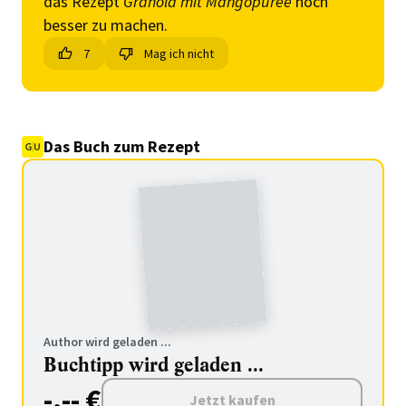
das Rezept
Granola mit Mangopüree
noch
besser zu machen.
7
Mag ich nicht
Das Buch zum Rezept
Author wird geladen ...
Buchtipp wird geladen ...
-.-- €
Jetzt kaufen