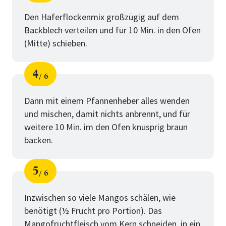
Schritt
von
Den Haferflockenmix großzügig auf dem
Backblech verteilen und für 10 Min. in den Ofen
(Mitte) schieben.
4
6
Schritt
von
Dann mit einem Pfannenheber alles wenden
und mischen, damit nichts anbrennt, und für
weitere 10 Min. im den Ofen knusprig braun
backen.
5
6
Schritt
von
Inzwischen so viele Mangos schälen, wie
benötigt (½ Frucht pro Portion). Das
Mangofruchtfleisch vom Kern schneiden, in ein