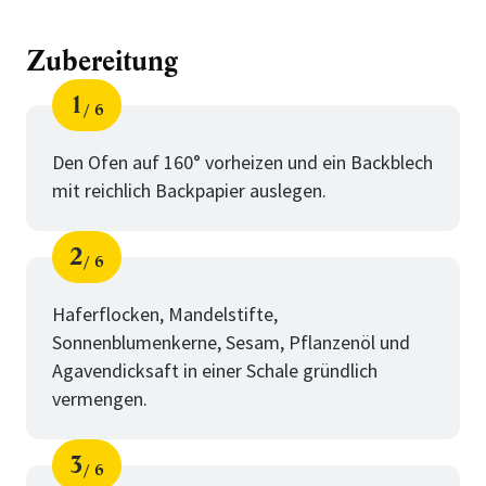
Zubereitung
1
6
Schritt
von
Den Ofen auf 160° vorheizen und ein Backblech
mit reichlich Backpapier auslegen.
2
6
Schritt
von
Haferflocken, Mandelstifte,
Sonnenblumenkerne, Sesam, Pflanzenöl und
Agavendicksaft in einer Schale gründlich
vermengen.
3
6