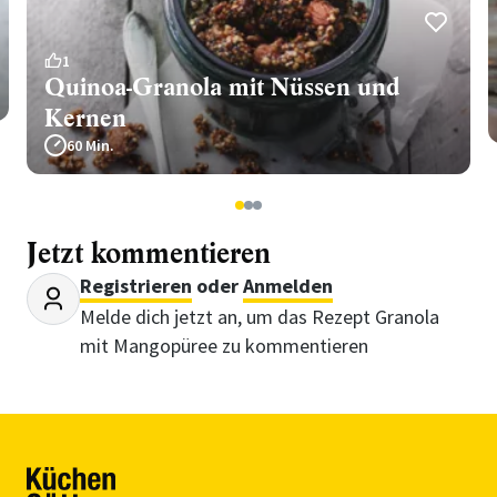
1
Quinoa-Granola mit Nüssen und
Kernen
60 Min.
1
2
3
Jetzt kommentieren
Registrieren
oder
Anmelden
Melde dich jetzt an, um das Rezept Granola
mit Mangopüree zu kommentieren