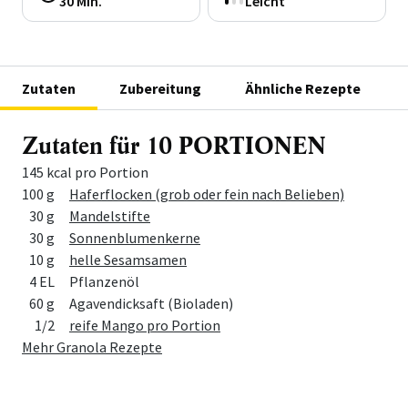
30 Min.
Leicht
Zutaten
Zubereitung
Ähnliche Rezepte
Zutaten für 10 PORTIONEN
145 kcal pro Portion
Menge
Zutat
100 g
Haferflocken (grob oder fein nach Belieben)
30 g
Mandelstifte
30 g
Sonnenblumenkerne
10 g
helle Sesamsamen
4 EL
Pflanzenöl
60 g
Agavendicksaft (Bioladen)
1/2
reife Mango pro Portion
Mehr Granola Rezepte