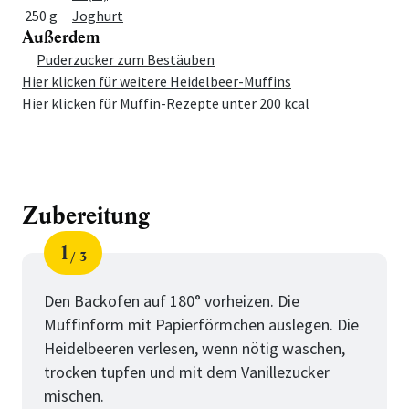
250 g
Joghurt
Außerdem
Menge
Zutat
Puderzucker zum Bestäuben
Hier klicken für weitere Heidelbeer-Muffins
Hier klicken für Muffin-Rezepte unter 200 kcal
Zubereitung
1
3
Schritt
von
Den Backofen auf 180° vorheizen. Die
Muffinform mit Papierförmchen auslegen. Die
Heidelbeeren verlesen, wenn nötig waschen,
trocken tupfen und mit dem Vanillezucker
mischen.