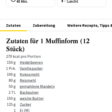
45 Min.
Leicht
Zutaten
Zubereitung
Weitere Rezepte, Tipps 
Zutaten für 1 Muffinform (12
Stück)
270 kcal pro Portion
Menge
Zutat
150 g
Heidelbeeren
1 Pck.
Vanillezucker
100 g
Kokosmehl
80 g
Reismehl
50 g
gemahlene Mandeln
2 TL
Backpulver
150 g
weiche Butter
125 g
Zucker
1
Ei (M)