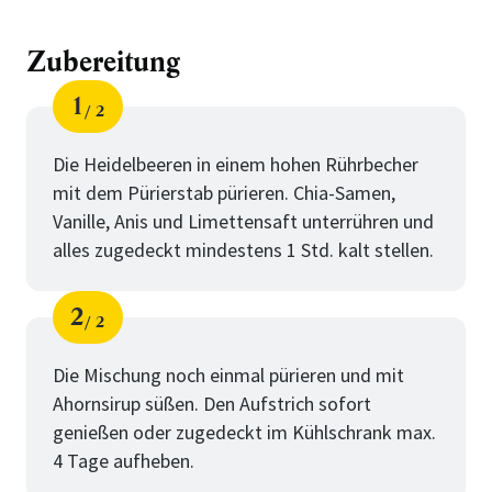
Zubereitung
1
2
Schritt
von
Die Heidelbeeren in einem hohen Rührbecher
mit dem Pürierstab pürieren. Chia-Samen,
Vanille, Anis und Limettensaft unterrühren und
alles zugedeckt mindestens 1 Std. kalt stellen.
2
2
Schritt
von
Die Mischung noch einmal pürieren und mit
Ahornsirup süßen. Den Aufstrich sofort
genießen oder zugedeckt im Kühlschrank max.
4 Tage aufheben.