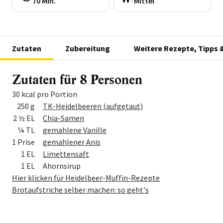
70 Min.
Mittel
Zutaten
Zubereitung
Weitere Rezepte, Tipps 
Zutaten für 8 Personen
30 kcal pro Portion
Menge
Zutat
250 g
TK-Heidelbeeren (aufgetaut)
2 ½ EL
Chia-Samen
¼ TL
gemahlene Vanille
1 Prise
gemahlener Anis
1 EL
Limettensaft
1 EL
Ahornsirup
Hier klicken für Heidelbeer-Muffin-Rezepte
Brotaufstriche selber machen: so geht's