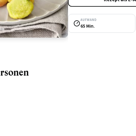
AUFWAND
65 Min.
3
4
ersonen