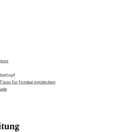
tnuss
nduetopf
 Tipps für Fondue entdecken
lade
itung