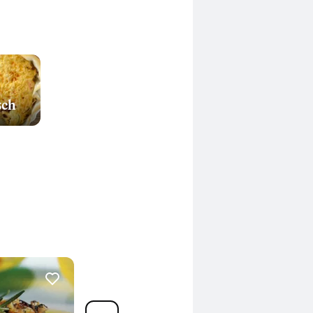
sch
17