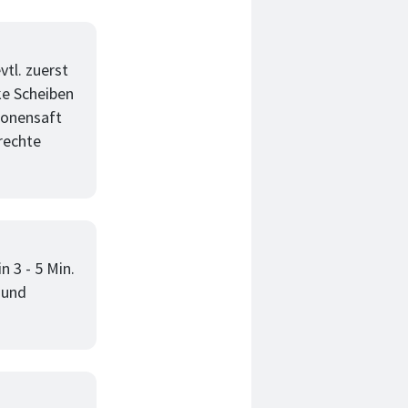
tl. zuerst
ke Scheiben
ronensaft
rechte
 3 - 5 Min.
 und