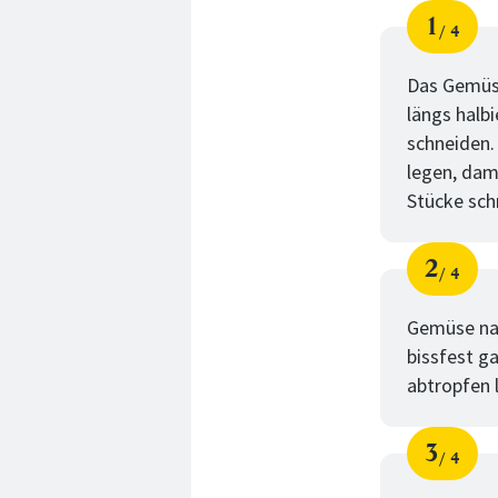
1
4
Schri
von
Das Gemüse
längs halb
schneiden.
legen, dam
Stücke sch
2
4
Schri
von
Gemüse nac
bissfest g
abtropfen 
3
4
Schri
von