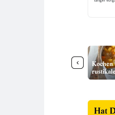
länger vorga
12 Rezepte für
Kochen 
Hähnchengeschnetzeltes
rustikal
Hat D