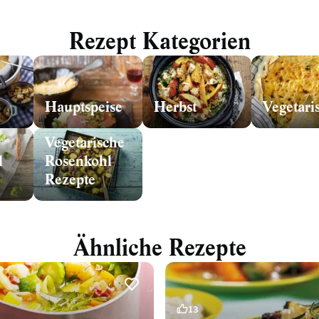
Rezept Kategorien
Hauptspeise
Herbst
Vegetari
Vegetarische
l
Rosenkohl
Rezepte
Ähnliche Rezepte
13