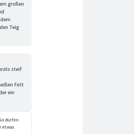
inem großen
nd
t dem
 den Teig
räts steif
heißen Fett
der ein
 So dürfen
e etwas