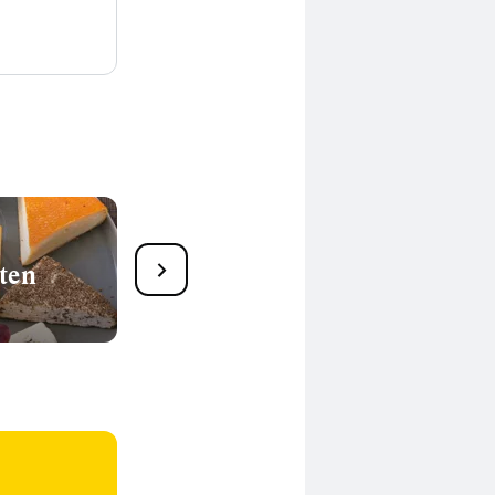
ten
12 Rezepte für
Hähnchengeschnetzeltes