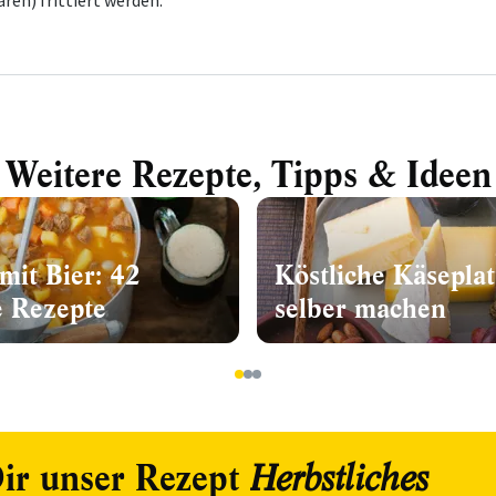
ren) frittiert werden.
Weitere Rezepte, Tipps & Ideen
mit Bier: 42
Köstliche Käseplat
e Rezepte
selber machen
1
2
3
ir unser Rezept
Herbstliches