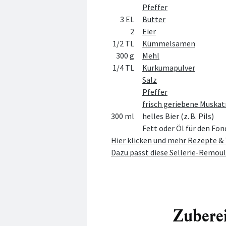
Pfeffer
3 EL
Butter
2
Eier
1/2 TL
Kümmelsamen
300 g
Mehl
1/4 TL
Kurkumapulver
Salz
Pfeffer
frisch geriebene Muska
300 ml
helles Bier (z. B. Pils)
Fett oder Öl für den Fo
Hier klicken und mehr Rezepte &
Dazu passt diese Sellerie-Remou
Zubere