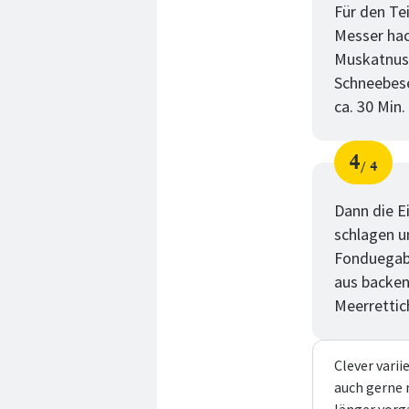
Für den Te
Messer hac
Muskatnuss
Schneebese
ca. 30 Min.
4
4
Schri
von
Dann die E
schlagen u
Fonduegabe
aus backen
Meerrettic
Clever varii
auch gerne 