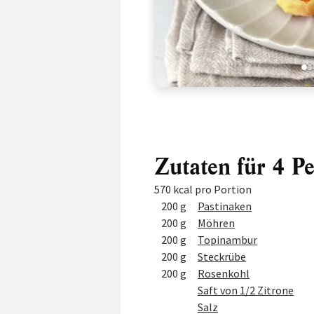
1
2
Zutaten für 4 P
570 kcal pro Portion
Menge
Zutat
200 g
Pastinaken
200 g
Möhren
200 g
Topinambur
200 g
Steckrübe
200 g
Rosenkohl
Saft von 1/2 Zitrone
Salz