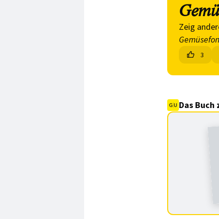
Gemü
Zeig ander
Gemüsefo
3
Das Buch 