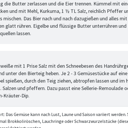
ig die Butter zerlassen und die Eier trennen. Kümmel mit e
ken und mit Mehl, Kurkuma, 1 ½ TL Salz, reichlich Pfeffer u
 mischen. Das Bier nach und nach dazugießen und alles mi
n glatt rühren. Eigelbe und flüssige Butter unterrühren und
 quellen lassen.
tt
iweiße mit 1 Prise Salz mit den Schneebesen des Handrührge
nd unter den Bierteig heben. Je 2 - 3 Gemüsestücke auf eine
l spießen, durch den Teig ziehen, abtropfen lassen und im 
. Salzen und pfeffern. Dazu passt eine Sellerie-Remoulade o
h-Kräuter-Dip.
ert: Das Gemüse kann nach Lust, Laune und Saison variiert werden.
mal Brokkoliröschen, Lauchringe oder Schwarzwurzelstücke (dies