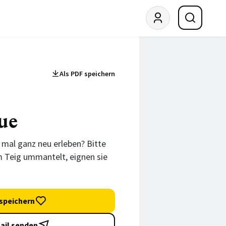
Als PDF speichern
© Monika Schürle
ue
 mal ganz neu erleben? Bitte
m Teig ummantelt, eignen sie
speichern
ail senden