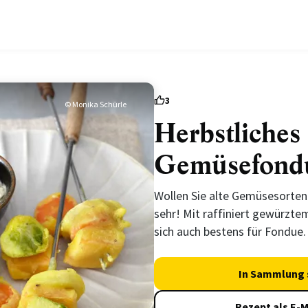
3
© Monika Schürle
Herbstliches
Gemüsefond
Wollen Sie alte Gemüsesorten
sehr! Mit raffiniert gewürzte
sich auch bestens für Fondue.
In Sammlung 
Rezept als E-M