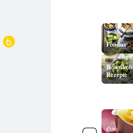
Fondue
Rosenkoh
Rezepte
17
26