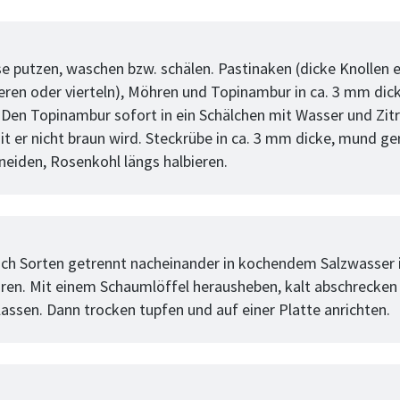
tt
 putzen, waschen bzw. schälen. Pastinaken (dicke Knollen ev
ieren oder vierteln), Möhren und Topinambur in ca. 3 mm dic
 Den Topinambur sofort in ein Schälchen mit Wasser und Zit
it er nicht braun wird. Steckrübe in ca. 3 mm dicke, mund ge
neiden, Rosenkohl längs halbieren.
tt
h Sorten getrennt nacheinander in kochendem Salzwasser in
aren. Mit einem Schaumlöffel herausheben, kalt abschrecken
lassen. Dann trocken tupfen und auf einer Platte anrichten.
tt