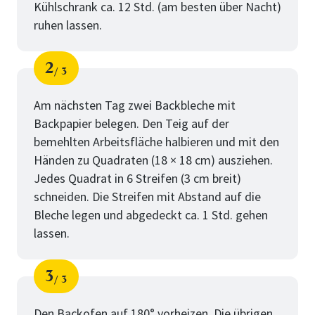
Kühlschrank ca. 12 Std. (am besten über Nacht)
ruhen lassen.
2
3
Schritt
von
Am nächsten Tag zwei Backbleche mit
Backpapier belegen. Den Teig auf der
bemehlten Arbeitsfläche halbieren und mit den
Händen zu Quadraten (18 × 18 cm) ausziehen.
Jedes Quadrat in 6 Streifen (3 cm breit)
schneiden. Die Streifen mit Abstand auf die
Bleche legen und abgedeckt ca. 1 Std. gehen
lassen.
3
3
Schritt
von
Den Backofen auf 180° vorheizen. Die übrigen