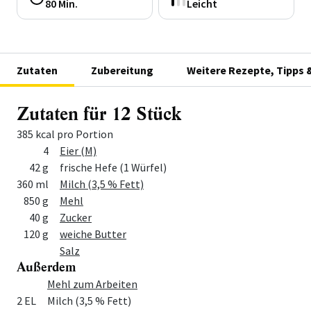
80 Min.
Leicht
Zutaten
Zubereitung
Weitere Rezepte, Tipps 
Zutaten für 12 Stück
385 kcal pro Portion
Menge
Zutat
4
Eier (M)
42 g
frische Hefe (1 Würfel)
360 ml
Milch (3,5 % Fett)
850 g
Mehl
40 g
Zucker
120 g
weiche Butter
Salz
Außerdem
Menge
Zutat
Mehl zum Arbeiten
2 EL
Milch (3,5 % Fett)