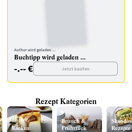
Author wird geladen ...
Buchtipp wird geladen ...
-.-- €
Jetzt kaufen
Rezept Kategorien
Brunch &
Skandin
Backen
Frühstück
Rezepte