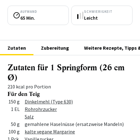
AUFWAND
SCHWIERIGKEIT
65 Min.
Leicht
Zutaten
Zubereitung
Weitere Rezepte, Tipps 
Zutaten für 1 Springform (26 cm
Ø)
210 kcal pro Portion
Für den Teig
Menge
Zutat
150 g
Dinkelmehl (Type 630)
1 EL
Rohrohrzucker
Salz
50 g
gemahlene Haselnüsse (ersatzweise Mandeln)
100 g
kalte vegane Margarine
1 Pck.
Vanillezucker