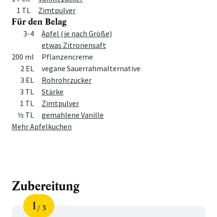
1 TL
Zimtpulver
Für den Belag
Menge
Zutat
3-4
Äpfel (je nach Größe)
etwas Zitronensaft
200 ml
Pflanzencreme
2 EL
vegane Sauerrahmalternative
3 EL
Rohrohrzucker
3 TL
Stärke
1 TL
Zimtpulver
½ TL
gemahlene Vanille
Mehr Apfelkuchen
Zubereitung
1
3