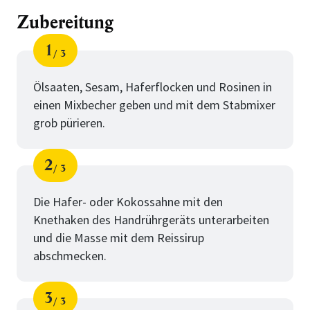
Zubereitung
1
3
Schritt
von
Ölsaaten, Sesam, Haferflocken und Rosinen in
einen Mixbecher geben und mit dem Stabmixer
grob pürieren.
2
3
Schritt
von
Die Hafer- oder Kokossahne mit den
Knethaken des Handrührgeräts unterarbeiten
und die Masse mit dem Reissirup
abschmecken.
3
3