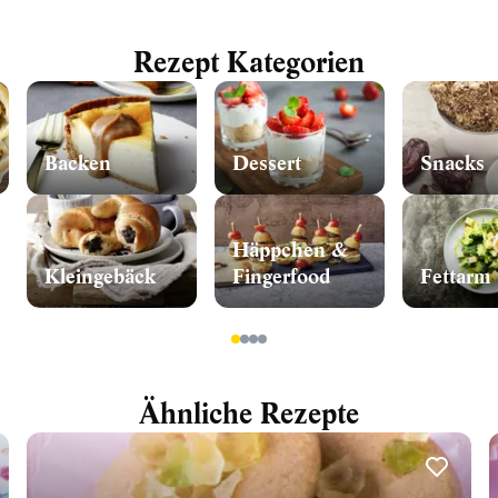
Rezept Kategorien
Backen
Dessert
Snacks
Häppchen &
Kleingebäck
Fingerfood
Fettarm
1
2
3
4
Ähnliche Rezepte