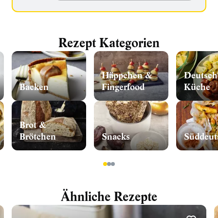
Rezept Kategorien
Häppchen &
Deutsch
Backen
Fingerfood
Küche
Brot &
Brötchen
Snacks
1
2
3
Ähnliche Rezepte