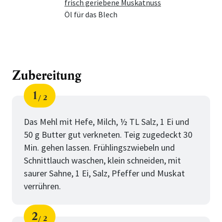
frisch geriebene Muskatnuss
Öl für das Blech
Zubereitung
1
2
Schritt
von
Das Mehl mit Hefe, Milch, ½ TL Salz, 1 Ei und
50 g Butter gut verkneten. Teig zugedeckt 30
Min. gehen lassen. Frühlingszwiebeln und
Schnittlauch waschen, klein schneiden, mit
saurer Sahne, 1 Ei, Salz, Pfeffer und Muskat
verrühren.
2
2