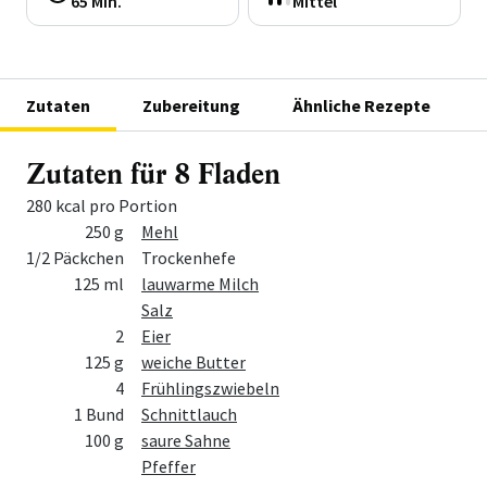
65 Min.
Mittel
Zutaten
Zubereitung
Ähnliche Rezepte
Zutaten für 8 Fladen
280 kcal pro Portion
Menge
Zutat
250 g
Mehl
1/2 Päckchen
Trockenhefe
125 ml
lauwarme Milch
Salz
2
Eier
125 g
weiche Butter
4
Frühlingszwiebeln
1 Bund
Schnittlauch
100 g
saure Sahne
Pfeffer