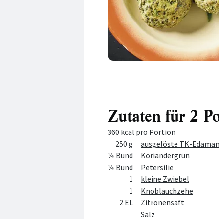
Zutaten für 2 P
360 kcal pro Portion
Menge
Zutat
250 g
ausgelöste TK-Edamame
¼ Bund
Koriandergrün
¼ Bund
Petersilie
1
kleine Zwiebel
1
Knoblauchzehe
2 EL
Zitronensaft
Salz