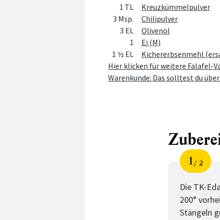
1 TL
Kreuzkümmelpulver
3 Msp.
Chilipulver
3 EL
Olivenöl
1
Ei (M)
1 ½ EL
Kichererbsenmehl (ers
Hier klicken für weitere Falafel-
Warenkunde: Das solltest du übe
Zubere
1
2
Schri
von
Die TK-Eda
200° vorhe
Stängeln g