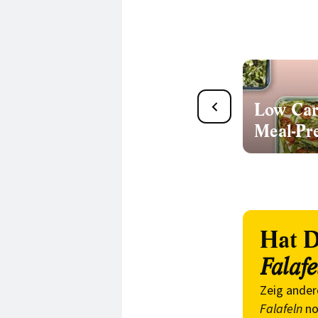
Low Carb
Low Car
Meal-Pr
Hat D
Falafe
Zeig ander
Falafeln
no