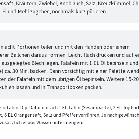
ensaft, Kräutern, Zwiebel, Knoblauch, Salz, Kreuzkümmel, Chi
n. Ei und Mehl zugeben, nochmals kurz pürieren.
tt
in acht Portionen teilen und mit den Händen oder einem
ierer Bällchen daraus formen. Leicht flach drücken und auf e
 ausgelegtes Blech legen. Falafeln mit 1 EL Öl bepinseln und
e) ca. 30 Min. backen. Dann vorsichtig mit einer Palette wen
ten der Falafeln mit dem übrigen Öl bepinseln. Weitere 15-20
kühlen lassen und in Transportboxen packen.
ein Tahin-Dip: Dafür einfach 1 EL Tahin (Sesampaste), 2 EL Joghurt
t, 6 EL Orangensaft, Salz und Pfeffer verrühren. Je nach gewünsc
zusätzlich etwas Wasser untermengen.