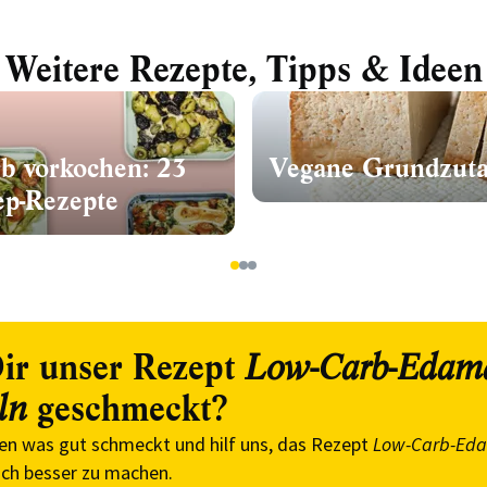
Weitere Rezepte, Tipps & Ideen
b vorkochen: 23
Vegane Grundzuta
ep-Rezepte
1
2
3
ir unser Rezept
Low-Carb-Edam
geschmeckt?
ln
en was gut schmeckt und hilf uns, das Rezept
Low-Carb-Ed
ch besser zu machen.