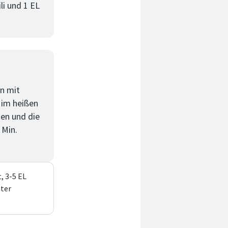
li und 1 EL
in mit
 im heißen
den und die
 Min.
, 3-5 EL
hter