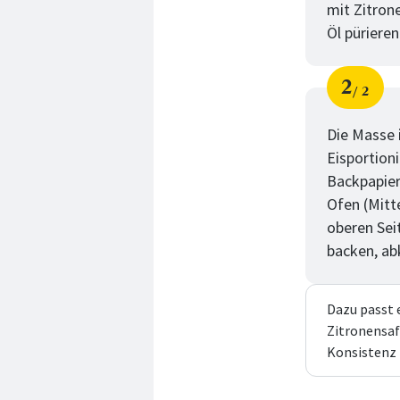
mit Zitron
Öl püriere
2
2
Schri
von
Die Masse 
Eisportion
Backpapier
Ofen (Mitt
oberen Sei
backen, ab
Dazu passt 
Zitronensaf
Konsistenz 