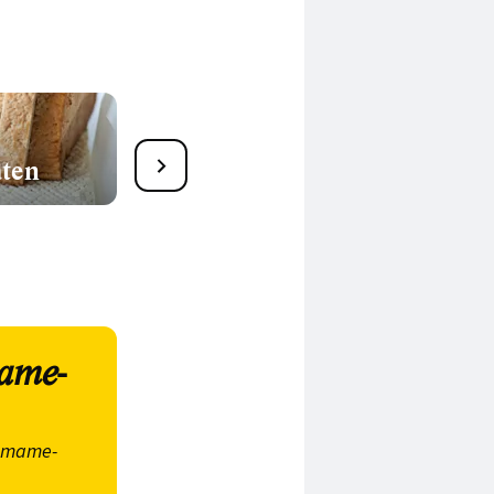
ten
Low Carb
ame-
amame-