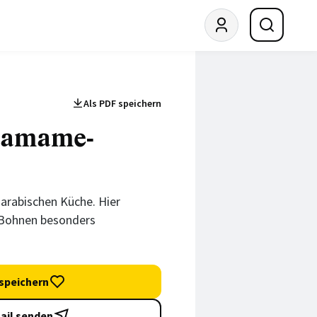
Als PDF speichern
damame-
r arabischen Küche. Hier
Bohnen besonders
speichern
ail senden