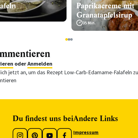
afeln
Paprikacreme mit
Granatapfelsirup
35 Min.
1
2
3
ommentieren
rieren
oder
Anmelden
ich jetzt an, um das Rezept Low-Carb-Edamame-Falafeln z
tieren
Du findest uns bei
Andere Links
Impressum