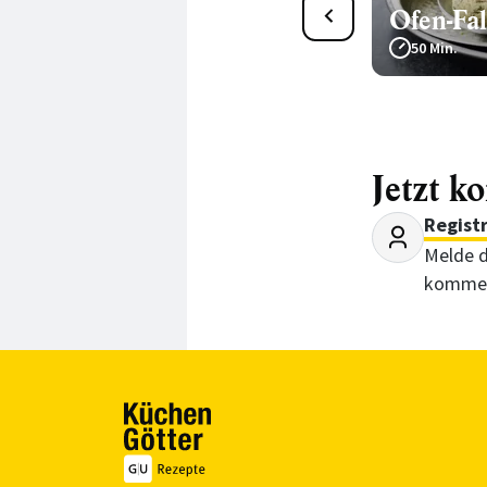
Tomaten-Paprika-Salat mit
Ofen-Fal
gerösteten Kichererbsen
50 Min.
45 Min.
Jetzt k
Regist
Melde d
kommen