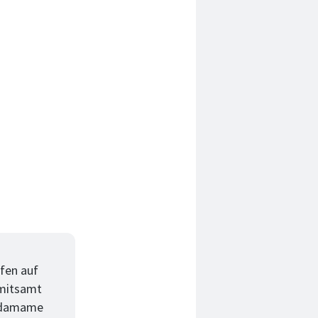
fen auf
 mitsamt
 Edamame