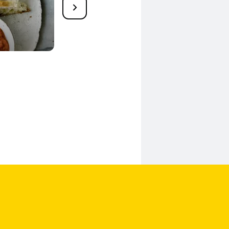
Tomaten-Paprika-Salat mit
gerösteten Kichererbsen
45 Min.
u