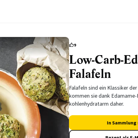
9
© JUNI
Low-Carb-E
Falafeln
Falafeln sind ein Klassiker de
kommen sie dank Edamame-
kohlenhydratarm daher.
In Sammlung 
Rezept als E-M