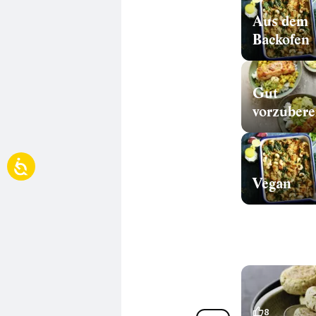
Aus dem
Backofen
Gut
Vegan
2
8