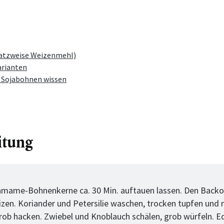
atzweise Weizenmehl)
Varianten
r Sojabohnen wissen
itung
tt
mame-Bohnenkerne ca. 30 Min. auftauen lassen. Den Backo
izen. Koriander und Petersilie waschen, trocken tupfen und
rob hacken. Zwiebel und Knoblauch schälen, grob würfeln.