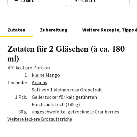
10 Min.
Leicht
Zutaten
Zubereitung
Weitere Rezepte, Tipps 
Zutaten für 2 Gläschen (à ca. 180
ml)
470 kcal pro Portion
Menge
Zutat
1
kleine Mango
1 Scheibe
Ananas
Saft von 1 kleinen rosa Grapefruit
1 Pck.
Gelierzucker für kalt gerührten
Fruchtaufstrich (185 g)
30 g
ungeschwefelte, getrocknete Cranberries
Weitere leckere Brotaufstriche