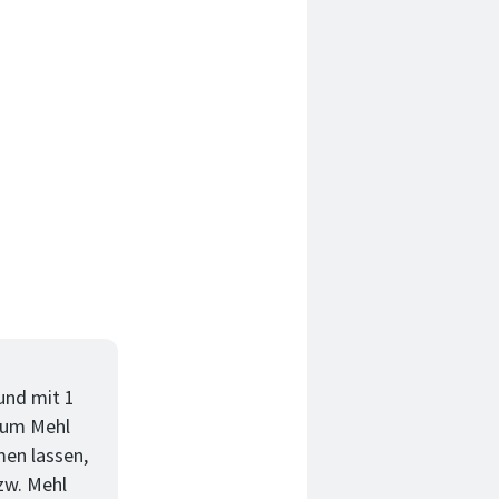
und mit 1
zum Mehl
men lassen,
zw. Mehl