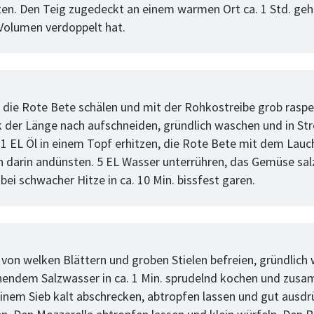
ten. Den Teig zugedeckt an einem warmen Ort ca. 1 Std. geh
n Volumen verdoppelt hat.
tt
 die Rote Bete schälen und mit der Rohkostreibe grob raspe
 der Länge nach aufschneiden, gründlich waschen und in Str
 1 EL Öl in einem Topf erhitzen, die Rote Bete mit dem Lauc
en darin andünsten. 5 EL Wasser unterrühren, das Gemüse sa
ei schwacher Hitze in ca. 10 Min. bissfest garen.
tt
 von welken Blättern und groben Stielen befreien, gründlich
hendem Salzwasser in ca. 1 Min. sprudelnd kochen und zus
 einem Sieb kalt abschrecken, abtropfen lassen und gut ausdr