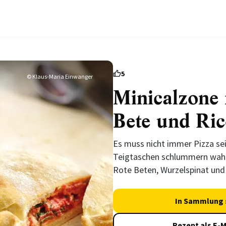
5
© Klaus-Maria Einwanger
Minicalzone 
Bete und Ric
Es muss nicht immer Pizza sei
Teigtaschen schlummern wahr
Rote Beten, Wurzelspinat und
In Sammlung 
Rezept als E-M