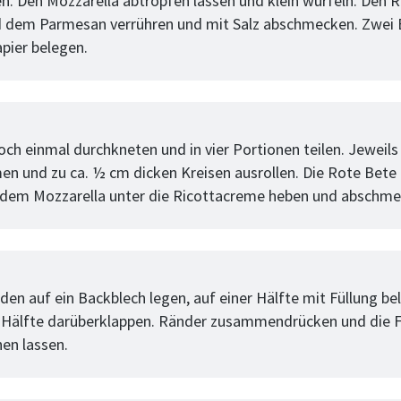
n. Den Mozzarella abtropfen lassen und klein würfeln. Den R
 dem Parmesan verrühren und mit Salz abschmecken. Zwei 
pier belegen.
tt
och einmal durchkneten und in vier Portionen teilen. Jeweils 
en und zu ca. ½ cm dicken Kreisen ausrollen. Die Rote Bete
 dem Mozzarella unter die Ricottacreme heben und abschme
tt
aden auf ein Backblech legen, auf einer Hälfte mit Füllung b
 Hälfte darüberklappen. Ränder zusammendrücken und die F
hen lassen.