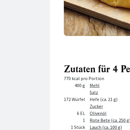
Zutaten für 4 P
770 kcal pro Portion
Menge
Zutat
400 g
Mehl
Salz
172 Würfel
Hefe (ca. 21 g)
Zucker
6 EL
Olivenöl
1
Rote Bete (ca. 250 g
1 Stück
Lauch (ca. 100 g)