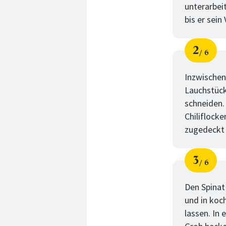
unterarbei
bis er sei
2
6
Schri
von
Inzwischen
Lauchstück
schneiden.
Chiliflock
zugedeckt b
3
6
Schri
von
Den Spinat
und in koc
lassen. In