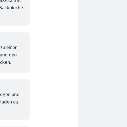
icotta mit
Backbleche
zu einer
 und den
cken.
elegen und
laden ca.