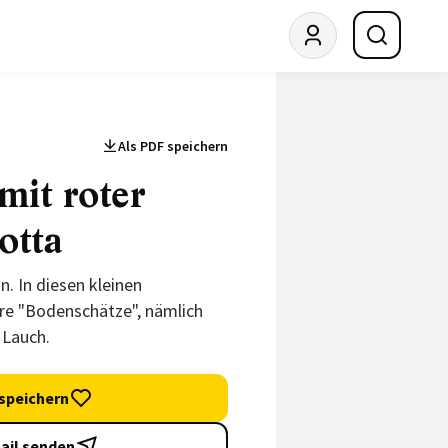
Als PDF speichern
mit roter
otta
n. In diesen kleinen
e "Bodenschätze", nämlich
 Lauch.
speichern
ail senden