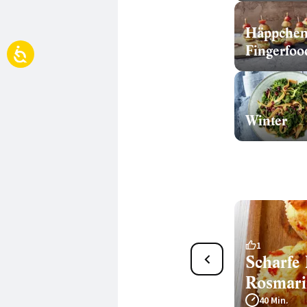
Häppche
Fingerfoo
Winter
22
1
Blätterteigtaschen mit
Scharfe
Spinat-Ricotta-Füllung
Rosmar
60 Min.
40 Min.