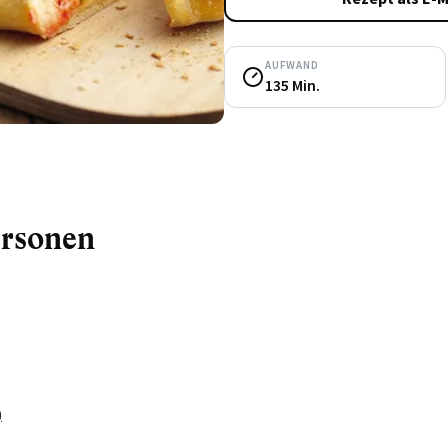
AUFWAND
135 Min.
ersonen
)