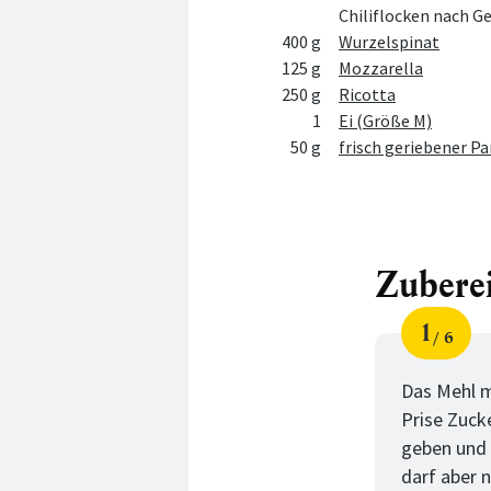
Chiliflocken nach 
400 g
Wurzelspinat
125 g
Mozzarella
250 g
Ricotta
1
Ei (Größe M)
50 g
frisch geriebener P
Zubere
1
6
Schri
von
Das Mehl m
Prise Zuck
geben und a
darf aber 