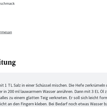
Geschmack
armesan
itung
tt
it 1 TL Salz in einer Schüssel mischen. Die Hefe zerkrümeln 
er in 200 ml lauwarmem Wasser anrühren. Dann mit 3 EL Öl 
lles zu einem glatten Teig verkneten. Er soll sich leicht for
nicht an den Fingern kleben. Bei Bedarf noch etwas Wasser b