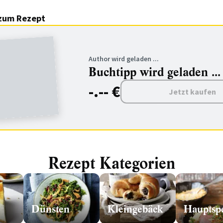
zum Rezept
Author wird geladen ...
Buchtipp wird geladen ...
-.-- €
Jetzt kaufen
Rezept Kategorien
Dünsten
Kleingebäck
Hauptsp