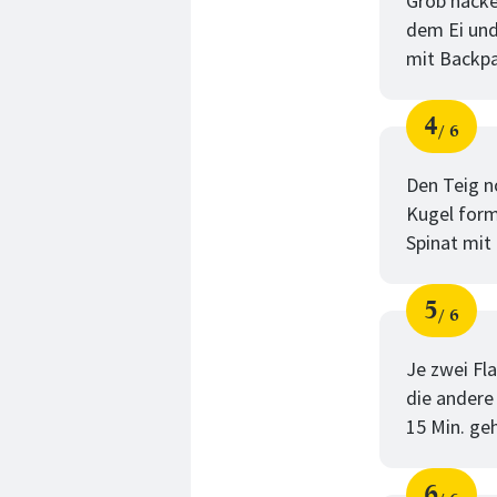
Grob hacke
dem Ei und
mit Backpa
4
6
Schri
von
Den Teig n
Kugel form
Spinat mit
5
6
Schri
von
Je zwei Fl
die andere
15 Min. ge
6