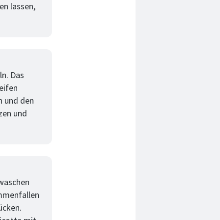
en lassen,
ln. Das
eifen
h und den
lzen und
 waschen
ammenfallen
ücken.