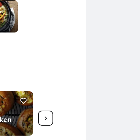
22
cken
Blätterteigtaschen mit
Spinat-Ricotta-Füllung
60 Min.