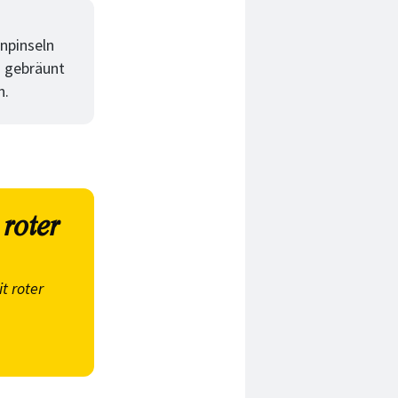
npinseln
d gebräunt
n.
roter
t roter