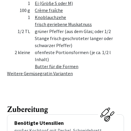
1
Ei (Größe S oder M)
100 g
Crème fraîche
1
Knoblauchzehe
frisch geriebene Muskatnuss
1/2 TL
grüner Pfeffer (aus dem Glas; oder 1/2
Stange frisch geschroteter langer oder
schwarzer Pfeffer)
2 kleine
ofenfeste Portionsformen (je ca. 1/2 l
Inhalt)
Butter für die Formen
Weitere Gemüsegratin Varianten
Zubereitung
Benötigte Utensilien
großer Kochtopf mit Deckel, Schneidebrett,