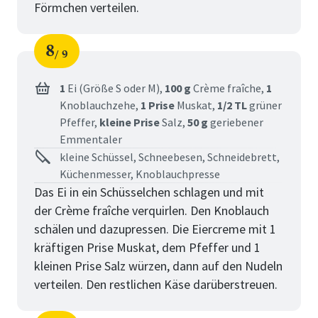
Förmchen verteilen.
8
9
Schritt
von
1
Ei (Größe S oder M),
100 g
Crème fraîche,
1
Knoblauchzehe,
1 Prise
Muskat,
1/2 TL
grüner
Pfeffer,
kleine Prise
Salz,
50 g
geriebener
Emmentaler
kleine Schüssel, Schneebesen, Schneidebrett,
Küchenmesser, Knoblauchpresse
Das Ei in ein Schüsselchen schlagen und mit
der Crème fraîche verquirlen. Den Knoblauch
schälen und dazupressen. Die Eiercreme mit 1
kräftigen Prise Muskat, dem Pfeffer und 1
kleinen Prise Salz würzen, dann auf den Nudeln
verteilen. Den restlichen Käse darüberstreuen.