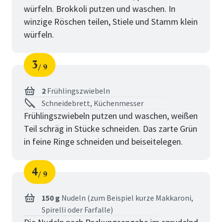
würfeln. Brokkoli putzen und waschen. In
winzige Röschen teilen, Stiele und Stamm klein
würfeln.
3
9
Schritt
von
2
Frühlingszwiebeln
Schneidebrett, Küchenmesser
Frühlingszwiebeln putzen und waschen, weißen
Teil schräg in Stücke schneiden. Das zarte Grün
in feine Ringe schneiden und beiseitelegen.
4
9
Schritt
von
150 g
Nudeln (zum Beispiel kurze Makkaroni,
Spirelli oder Farfalle)