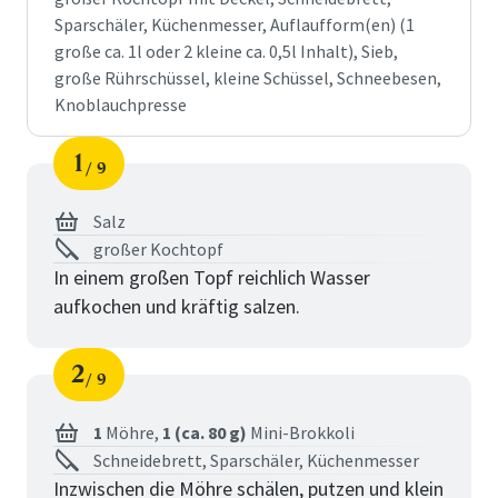
Sparschäler, Küchenmesser, Auflaufform(en) (1
große ca. 1l oder 2 kleine ca. 0,5l Inhalt), Sieb,
große Rührschüssel, kleine Schüssel, Schneebesen,
Knoblauchpresse
1
9
Schritt
von
Salz
großer Kochtopf
In einem großen Topf reichlich Wasser
aufkochen und kräftig salzen.
2
9
Schritt
von
1
Möhre,
1 (ca. 80 g)
Mini-Brokkoli
Schneidebrett, Sparschäler, Küchenmesser
Inzwischen die Möhre schälen, putzen und klein