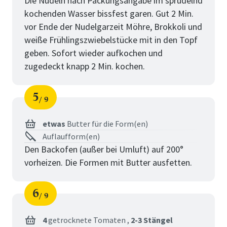
Die Nudeln nach Packungsangabe im sprudelnd
kochenden Wasser bissfest garen. Gut 2 Min.
vor Ende der Nudelgarzeit Möhre, Brokkoli und
weiße Frühlingszwiebelstücke mit in den Topf
geben. Sofort wieder aufkochen und
zugedeckt knapp 2 Min. kochen.
5
9
Schritt
von
etwas
Butter für die Form(en)
Auflaufform(en)
Den Backofen (außer bei Umluft) auf 200°
vorheizen. Die Formen mit Butter ausfetten.
6
9
Schritt
von
4
getrocknete Tomaten ,
2-3 Stängel