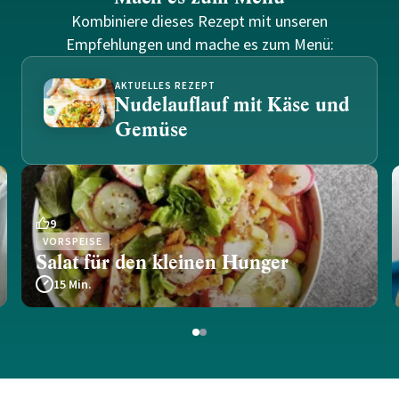
Kombiniere dieses Rezept mit unseren
Empfehlungen und mache es zum Menü:
AKTUELLES REZEPT
Nudelauflauf mit Käse und
Gemüse
9
VORSPEISE
Salat für den kleinen Hunger
15 Min.
1
2