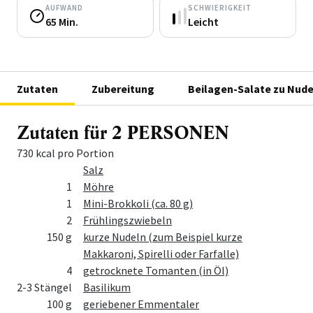
AUFWAND
SCHWIERIGKEIT
65 Min.
Leicht
Zutaten
Zubereitung
Beilagen-Salate zu Nude
Zutaten für 2 PERSONEN
730 kcal pro Portion
Menge
Zutat
Salz
1
Möhre
1
Mini-Brokkoli (ca. 80 g)
2
Frühlingszwiebeln
150 g
kurze Nudeln (zum Beispiel kurze
Makkaroni, Spirelli oder Farfalle)
4
getrocknete Tomanten (in Öl)
2-3 Stängel
Basilikum
100 g
geriebener Emmentaler