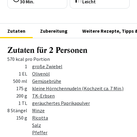
30 Min.
Leicht
Zutaten
Zubereitung
Weitere Rezepte, Tipps 
Zutaten für 2 Personen
570 kcal pro Portion
Menge
Zutat
1
große Zwiebel
1 EL
Olivenöl
500 ml
Gemüsebrühe
175 g
kleine Hörnchennudeln (Kochzeit ca. 7 Min.)
200 g
TK-Erbsen
1 TL
geräuchertes Paprikapulver
8 Stängel
Minze
150 g
Ricotta
Salz
Pfeffer