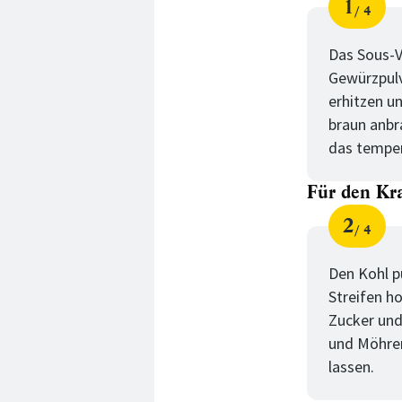
1
4
Schri
von
für
Für
Das Sous-V
Gewürzpulv
das
erhitzen un
Fleis
braun anbr
das temper
Für den Kra
2
4
Schri
von
für
Für
Den Kohl pu
Streifen h
den
Zucker und 
Kraut
und Möhren
lassen.