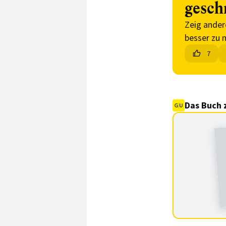
gesch
Zeig ander
besser zu 
7
Das Buch 