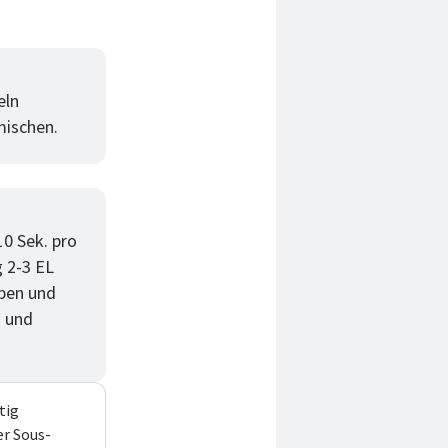
eln
mischen.
10 Sek. pro
g 2-3 EL
eben und
n und
tig
er Sous-