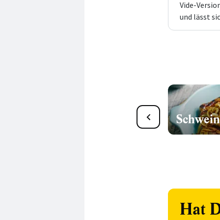
Vide-Versio
und lässt si
Slow Cooking &
Schwein
Niedrigtemperaturgaren
Hat D