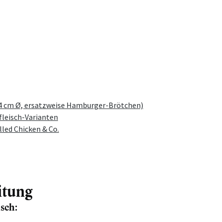
24 cm Ø, ersatzweise Hamburger-Brötchen)
fleisch-Varianten
lled Chicken & Co.
itung
sch: