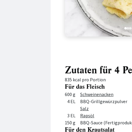
1
2
3
Zutaten für 4 P
835 kcal pro Portion
Für das Fleisch
Menge
Zutat
600 g
Schweinenacken
4 EL
BBQ-Grillgewürzpulver
Salz
3 EL
Rapsöl
150 g
BBQ-Sauce (Fertigproduk
Für den Krautsalat