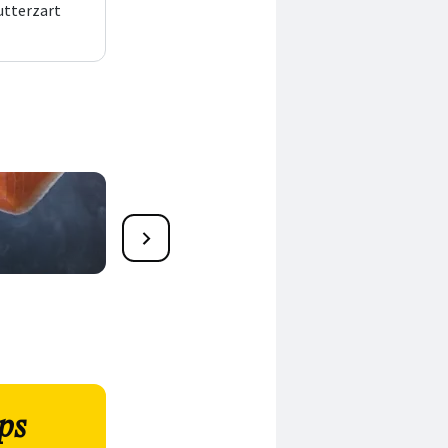
utterzart
Slow Cooking &
Niedrigtemperaturgaren
ps