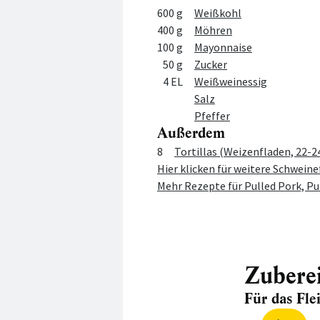
Menge
Zutat
600 g
Weißkohl
400 g
Möhren
100 g
Mayonnaise
50 g
Zucker
4 EL
Weißweinessig
Salz
Pfeffer
Außerdem
Menge
Zutat
8
Tortillas (Weizenfladen, 22-
Hier klicken für weitere Schweine
Mehr Rezepte für Pulled Pork, Pu
Zubere
Für das Flei