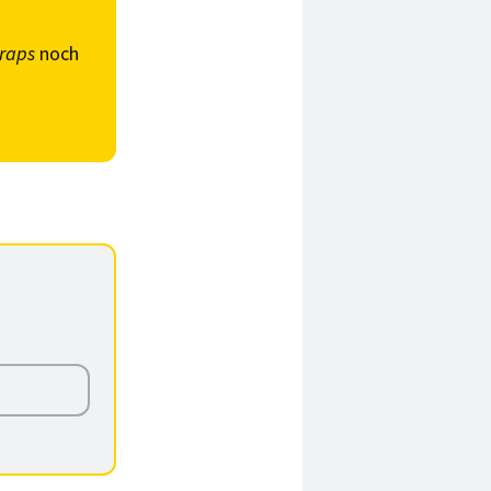
raps
noch