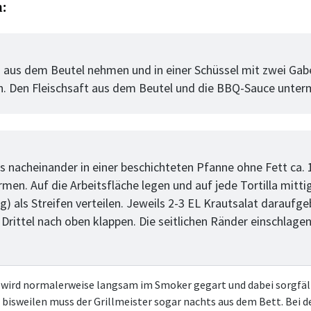
n:
tt
gstellen:
h aus dem Beutel nehmen und in einer Schüssel mit zwei Gab
n. Den Fleischsaft aus dem Beutel und die BBQ-Sauce unter
tt
gstellen:
as nacheinander in einer beschichteten Pfanne ohne Fett ca. 
men. Auf die Arbeitsfläche legen und auf jede Tortilla mitti
 g) als Streifen verteilen. Jeweils 2-3 EL Krautsalat daraufg
 Drittel nach oben klappen. Die seitlichen Ränder einschlage
 wird normalerweise langsam im Smoker gegart und dabei sorgfäl
 bisweilen muss der Grillmeister sogar nachts aus dem Bett. Bei d