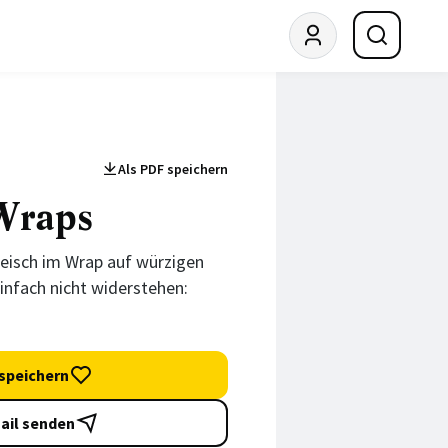
© Mathias Neubauer, Silvio Knezevic
Als PDF speichern
Wraps
eisch im Wrap auf würzigen
einfach nicht widerstehen:
speichern
ail senden