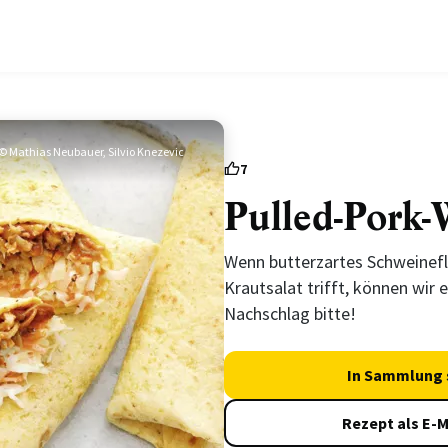
© Mathias Neubauer, Silvio Knezevic
7
Pulled-Pork-
Wenn butterzartes Schweinefl
Krautsalat trifft, können wir 
Nachschlag bitte!
In Sammlung 
Rezept als E-M