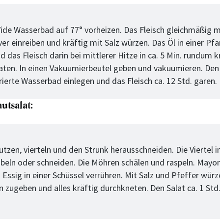
tt
ide Wasserbad auf 77° vorheizen. Das Fleisch gleichmäßig 
er einreiben und kräftig mit Salz würzen. Das Öl in einer Pf
d das Fleisch darin bei mittlerer Hitze in ca. 5 Min. rundum k
ch:
aten. In einen Vakuumierbeutel geben und vakuumieren. Den 
ierte Wasserbad einlegen und das Fleisch ca. 12 Std. garen.
utsalat:
tt
tzen, vierteln und den Strunk herausschneiden. Die Viertel i
obeln oder schneiden. Die Möhren schälen und raspeln. Mayon
Essig in einer Schüssel verrühren. Mit Salz und Pfeffer würz
salat:
 zugeben und alles kräftig durchkneten. Den Salat ca. 1 Std.