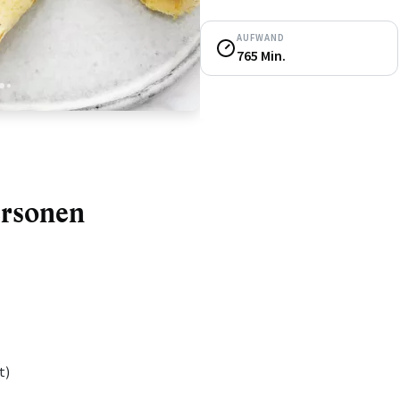
AUFWAND
765 Min.
4
5
ersonen
t)