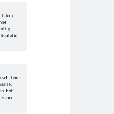
mit dem
anne
räftig
Beutel in
n sehr feine
naise,
en. Kohl
 ziehen