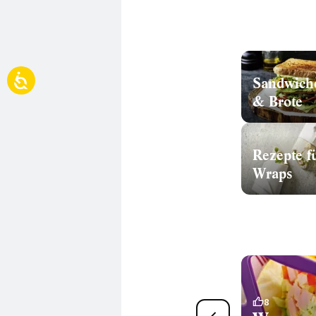
Sandwich
& Brote
Rezepte f
Wraps
15
8