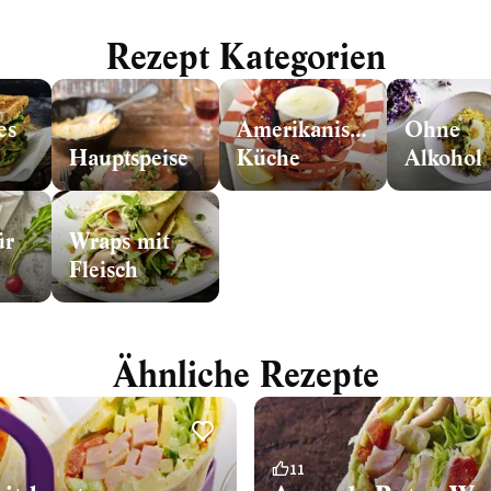
Rezept Kategorien
es
Amerikanische
Ohne
Hauptspeise
Küche
Alkohol
ür
Wraps mit
Fleisch
Ähnliche Rezepte
11