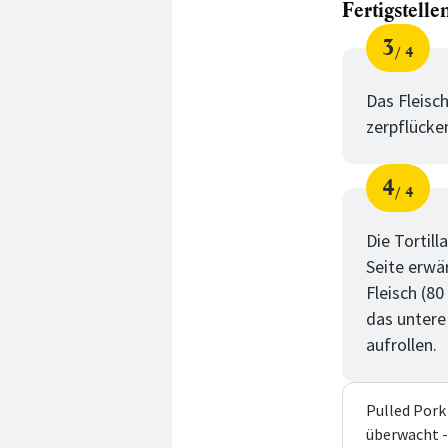
Fertigstelle
3
4
Schri
von
für
Ferti
Das Fleisc
zerpflücke
4
4
Schri
von
für
Ferti
Die Tortill
Seite erwär
Fleisch (80
das untere
aufrollen.
Pulled Pork
überwacht -