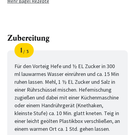
Mehr Bagel Rezepte
Zubereitung
1
3
Schritt
von
Für den Vorteig Hefe und ½ EL Zucker in 300
ml lauwarmes Wasser einrühren und ca. 15 Min
ruhen lassen. Mehl, 1 ½ EL Zucker und Salz in
einer Rührschüssel mischen. Hefemischung
zugießen und dabei mit einer Küchenmaschine
oder einem Handrührgerät (Knethaken,
kleinste Stufe) ca. 10 Min. glatt kneten. Teig in
einer leicht geölten Plastikbox verschließen, an
einem warmen Ort ca. 1 Std. gehen lassen.