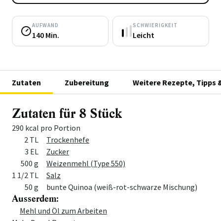
AUFWAND
SCHWIERIGKEIT
140 Min.
Leicht
Zutaten
Zubereitung
Weitere Rezepte, Tipps 
Zutaten für 8 Stück
290 kcal pro Portion
Menge
Zutat
2 TL
Trockenhefe
3 EL
Zucker
500 g
Weizenmehl (Type 550)
1 1/2 TL
Salz
50 g
bunte Quinoa (weiß-rot-schwarze Mischung)
Ausserdem:
Menge
Zutat
Mehl und Öl zum Arbeiten