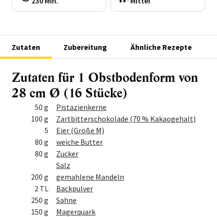
230 Min.
Mittel
Zutaten
Zubereitung
Ähnliche Rezepte
Zutaten für 1 Obstbodenform von
28 cm Ø (16 Stücke)
Menge
Zutat
50 g
Pistazienkerne
100 g
Zartbitterschokolade (70 % Kakaogehalt)
5
Eier (Größe M)
80 g
weiche Butter
80 g
Zucker
Salz
200 g
gemahlene Mandeln
2 TL
Backpulver
250 g
Sahne
150 g
Magerquark