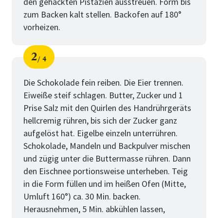
den gehackten Pistazien ausstreuen. Form bis
zum Backen kalt stellen. Backofen auf 180°
vorheizen.
2
4
Schritt
von
Die Schokolade fein reiben. Die Eier trennen.
Eiweiße steif schlagen. Butter, Zucker und 1
Prise Salz mit den Quirlen des Handrührgeräts
hellcremig rühren, bis sich der Zucker ganz
aufgelöst hat. Eigelbe einzeln unterrühren.
Schokolade, Mandeln und Backpulver mischen
und zügig unter die Buttermasse rühren. Dann
den Eischnee portionsweise unterheben. Teig
in die Form füllen und im heißen Ofen (Mitte,
Umluft 160°) ca. 30 Min. backen.
Herausnehmen, 5 Min. abkühlen lassen,