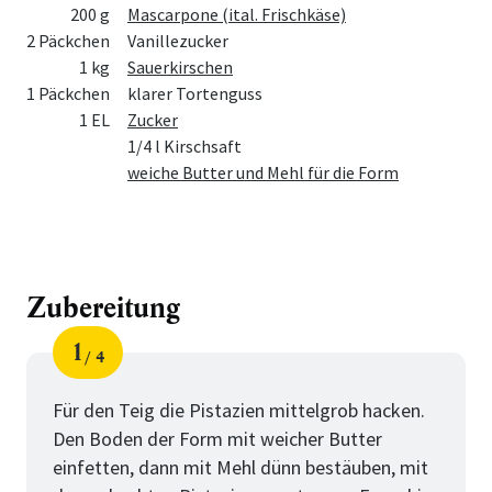
200 g
Mascarpone (ital. Frischkäse)
2 Päckchen
Vanillezucker
1 kg
Sauerkirschen
1 Päckchen
klarer Tortenguss
1 EL
Zucker
1/4 l Kirschsaft
weiche Butter und Mehl für die Form
Zubereitung
1
4
Schritt
von
Für den Teig die Pistazien mittelgrob hacken.
Den Boden der Form mit weicher Butter
einfetten, dann mit Mehl dünn bestäuben, mit