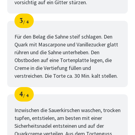
vorsichtig auf ein Gitter stürzen.
3
4
Schritt
von
Für den Belag die Sahne steif schlagen. Den
Quark mit Mascarpone und Vanillezucker glatt
rühren und die Sahne unterheben. Den
Obstboden auf eine Tortenplatte legen, die
Creme in die Vertiefung füllen und
verstreichen. Die Torte ca. 30 Min. kalt stellen.
4
4
Schritt
von
Inzwischen die Sauerkirschen waschen, trocken
tupfen, entstielen, am besten mit einer
Sicherheitsnadel entsteinen und auf der
Quarkcreme verteilen. Aus dem Tortenguss