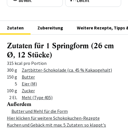
80 Min.
Leicht
Zutaten
Zubereitung
Weitere Rezepte, Tipps 
Zutaten für 1 Springform (26 cm
Ø, 12 Stücke)
315 kcal pro Portion
Menge
Zutat
300 g
Zartbitter-Schokolade (ca. 45 % Kakaogehalt)
150 g
Butter
5
Eier (M)
100 g
Zucker
2 EL
Mehl (Type 405)
Außerdem
Menge
Zutat
Butter und Mehl für die Form
Hier klicken für weitere Schokokuchen-Rezepte
Kuchen und Gebäck mit max. 5 Zutaten: so klappt's