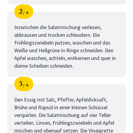
2
4
Schritt
von
Inzwischen die Salatmischung verlesen,
abbrausen und trocken schleudern. Die
Frühlingszwiebeln putzen, waschen und das
Weiße und Hellgrüne in Ringe schneiden. Den
Apfel waschen, achteln, entkernen und quer in
dünne Scheiben schneiden.
3
4
Schritt
von
Den Essig mit Salz, Pfeffer, Apfeldicksaft,
Brühe und Rapsöl in einer kleinen Schüssel
verquirlen. Die Salatmischung auf vier Teller
verteilen. Linsen, Frühlingszwiebeln und Apfel
mischen und obenauf setzen. Die Vinaigrette