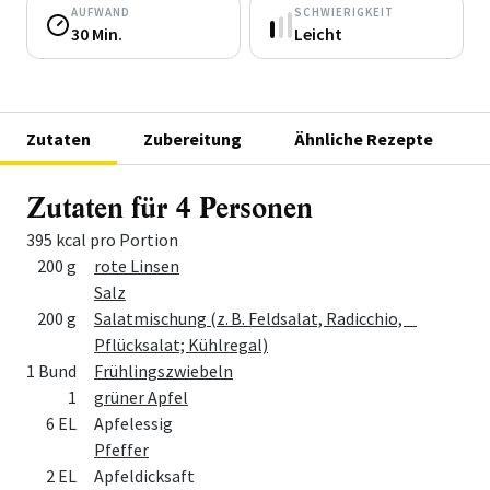
AUFWAND
SCHWIERIGKEIT
30 Min.
Leicht
Zutaten
Zubereitung
Ähnliche Rezepte
Zutaten für 4 Personen
395 kcal pro Portion
Menge
Zutat
200 g
rote Linsen
Salz
200 g
Salatmischung (z. B. Feldsalat, Radicchio,
Pflücksalat; Kühlregal)
1 Bund
Frühlingszwiebeln
1
grüner Apfel
6 EL
Apfelessig
Pfeffer
2 EL
Apfeldicksaft