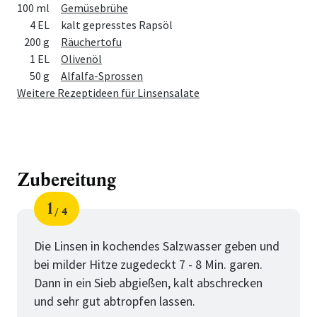
100 ml
Gemüsebrühe
4 EL
kalt gepresstes Rapsöl
200 g
Räuchertofu
1 EL
Olivenöl
50 g
Alfalfa-Sprossen
Weitere Rezeptideen für Linsensalate
Zubereitung
1
4
Schritt
von
Die Linsen in kochendes Salzwasser geben und
bei milder Hitze zugedeckt 7 - 8 Min. garen.
Dann in ein Sieb abgießen, kalt abschrecken
und sehr gut abtropfen lassen.