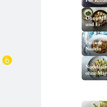
Für Kinde
Ohne Mil
und Ei
Pasta &
Nudeln
Nudelsala
ohne May