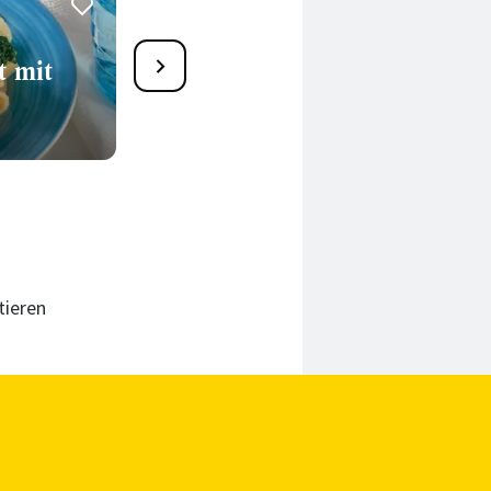
24
t mit
Bärlauch-Nudelsalat mit
Frühlingszwiebeln
55 Min.
tieren