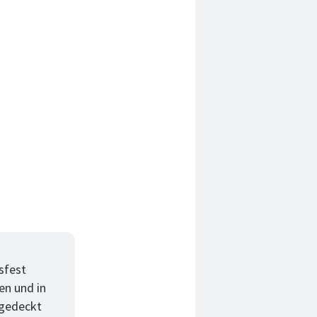
sfest
en und in
ugedeckt