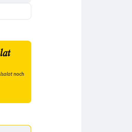
lat
lsalat
noch