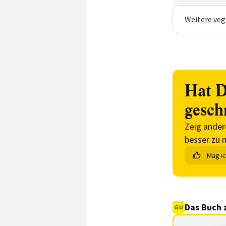
Weitere veg
Hat D
gesch
Zeig ander
besser zu 
Mag i
Das Buch 