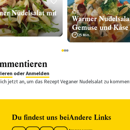
er Nudelsalat mit
7
Warmer Nudelsala
Gemüse und Käse
25 Min.
1
2
3
ommentieren
rieren
oder
Anmelden
ich jetzt an, um das Rezept Veganer Nudelsalat zu kommen
Du findest uns bei
Andere Links