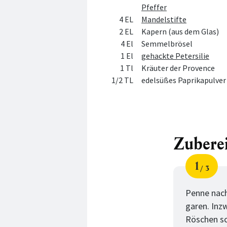
Pfeffer
4 EL
Mandelstifte
2 EL
Kapern (aus dem Glas)
4 El
Semmelbrösel
1 El
gehackte Petersilie
1 Tl
Kräuter der Provence
1/2 TL
edelsüßes Paprikapulver
Zubere
1
3
Schri
von
Penne nach
garen. Inz
Röschen sc