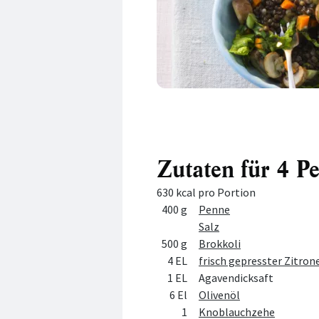
Zutaten für 4 P
630 kcal pro Portion
Menge
Zutat
400 g
Penne
Salz
500 g
Brokkoli
4 EL
frisch gepresster Zitron
1 EL
Agavendicksaft
6 El
Olivenöl
1
Knoblauchzehe