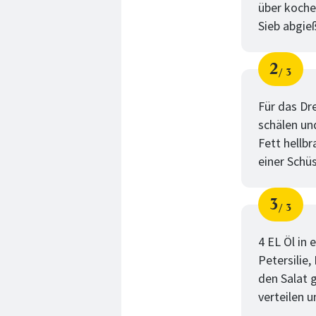
über koche
Sieb abgie
2
3
Schri
von
Für das Dr
schälen un
Fett hellb
einer Schü
3
3
Schri
von
4 EL Öl in
Petersilie
den Salat 
verteilen u