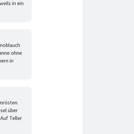
eils in ein
Knoblauch
fanne ohne
ern in
anrösten.
sel über
Auf Teller