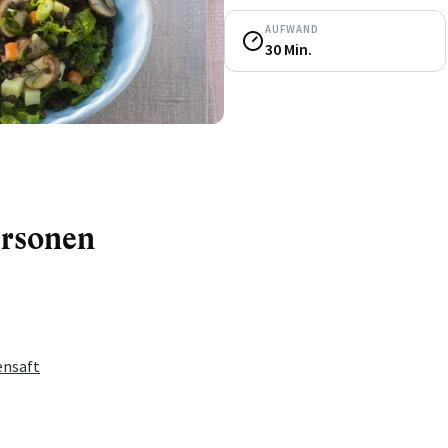
AUFWAND
30 Min.
ersonen
ensaft