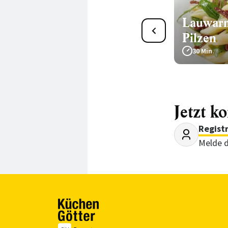
Lauwarm
24
Bärlauch-Nudelsalat mit
Pilzen
Frühlingszwiebeln
30 Min.
55 Min.
Jetzt k
Regist
Melde d