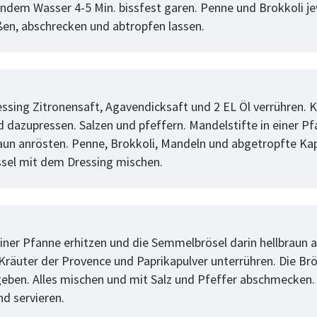
ndem Wasser 4-5 Min. bissfest garen. Penne und Brokkoli jew
ßen, abschrecken und abtropfen lassen.
tt
essing Zitronensaft, Agavendicksaft und 2 EL Öl verrühren. 
d dazupressen. Salzen und pfeffern. Mandelstifte in einer P
raun anrösten. Penne, Brokkoli, Mandeln und abgetropfte Kap
ssel mit dem Dressing mischen.
tt
 einer Pfanne erhitzen und die Semmelbrösel darin hellbraun 
, Kräuter der Provence und Paprikapulver unterrühren. Die Brö
geben. Alles mischen und mit Salz und Pfeffer abschmecken. 
nd servieren.