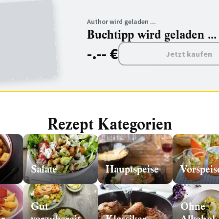
Author wird geladen ...
Buchtipp wird geladen ...
-.-- €
Jetzt kaufen
Rezept Kategorien
Salate
Hauptspeise
Vorspeis
Gut
Ohne