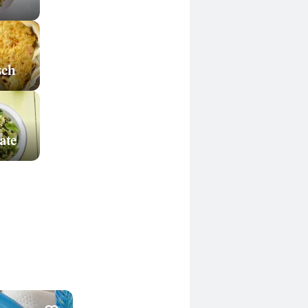
sch
ate