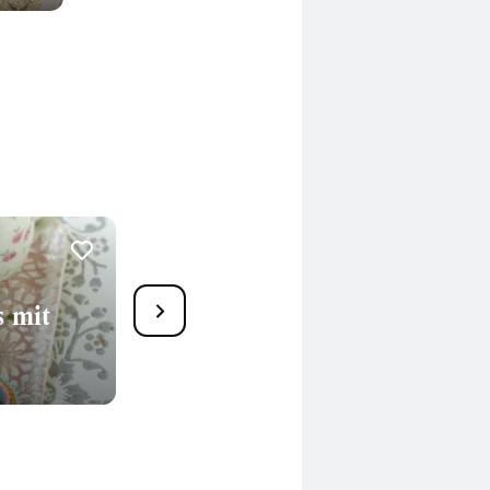
6
s mit
Blümchenmuffins
65 Min.