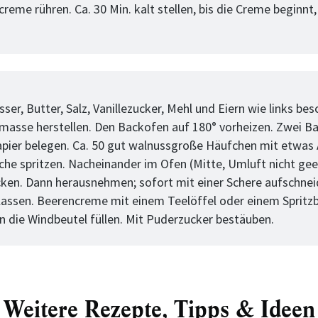
reme rühren. Ca. 30 Min. kalt stellen, bis die Creme beginnt,
tt
ser, Butter, Salz, Vanillezucker, Mehl und Eiern wie links bes
masse herstellen. Den Backofen auf 180° vorheizen. Zwei B
pier belegen. Ca. 50 gut walnussgroße Häufchen mit etwas
eche spritzen. Nacheinander im Ofen (Mitte, Umluft nicht gee
cken. Dann herausnehmen; sofort mit einer Schere aufschne
lassen. Beerencreme mit einem Teelöffel oder einem Spritzb
in die Windbeutel füllen. Mit Puderzucker bestäuben.
Weitere Rezepte, Tipps & Ideen