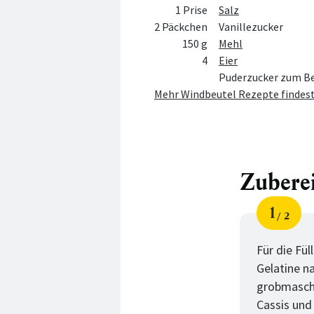
1 Prise
Salz
2 Päckchen
Vanillezucker
150 g
Mehl
4
Eier
Puderzucker zum B
Mehr Windbeutel Rezepte findest
Zubere
1
2
Schri
von
Für die Fü
Gelatine n
grobmaschi
Cassis und