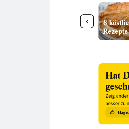
Vanille
8 köstli
Rezepte
Hat D
gesch
Zeig ander
besser zu 
Mag i