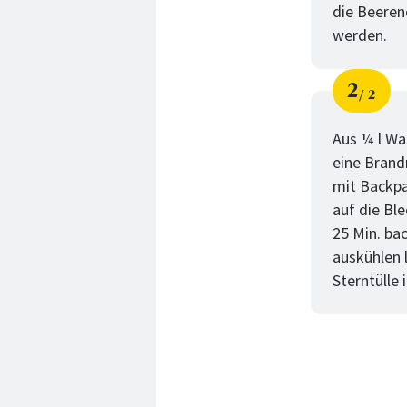
die Beerenc
werden.
2
2
Schri
von
Aus ¼ l Was
eine Brand
mit Backpa
auf die Bl
25 Min. ba
auskühlen 
Sterntülle 