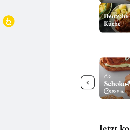
Deutsche
Küche
6
2
Blümchenmuffins
Schoko-
65 Min.
105 Min.
Jetzt k