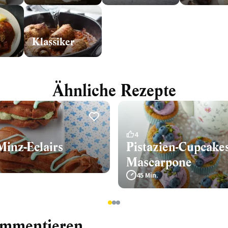
Klassiker
Ähnliche Rezepte
4
Minz-Eclairs
Pistazien-Cupcake
Mascarpone
45 Min.
1
2
3
ommentieren