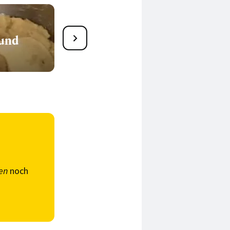
 und
Vanille
en
noch