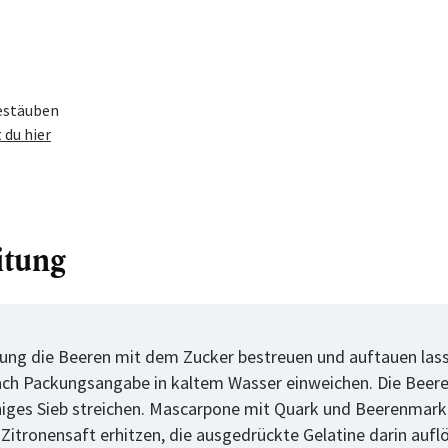
estäuben
 du hier
itung
tt
llung die Beeren mit dem Zucker bestreuen und auftauen lass
ach Packungsangabe in kaltem Wasser einweichen. Die Beere
ges Sieb streichen. Mascarpone mit Quark und Beerenmark 
 Zitronensaft erhitzen, die ausgedrückte Gelatine darin aufl