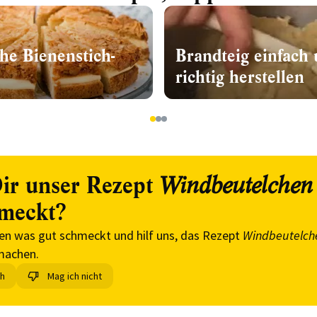
che Bienenstich-
Brandteig einfach
richtig herstellen
1
2
3
ir unser Rezept
Windbeutelchen
meckt?
en was gut schmeckt und hilf uns, das Rezept
Windbeutelch
machen.
ch
Mag ich nicht