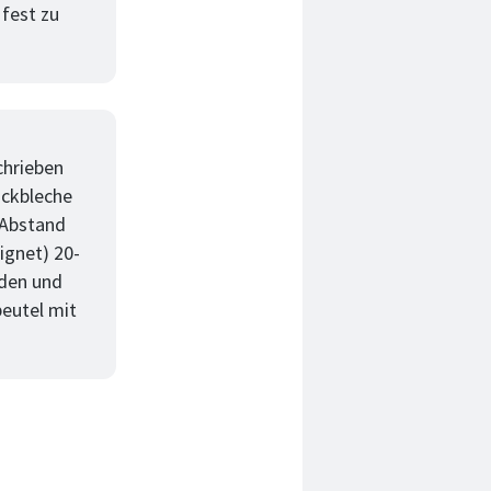
 fest zu
chrieben
ackbleche
 Abstand
ignet) 20-
iden und
eutel mit