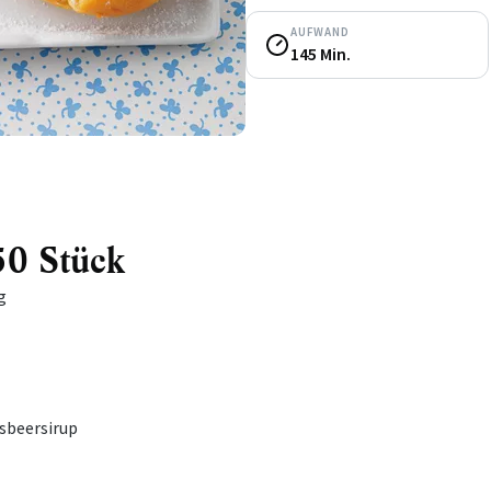
AUFWAND
145 Min.
50 Stück
g
sbeersirup