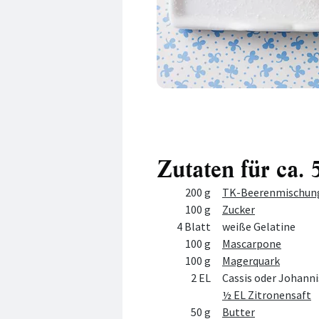
Zutaten für ca. 
Menge
Zutat
200 g
TK-Beerenmischun
100 g
Zucker
4 Blatt
weiße Gelatine
100 g
Mascarpone
100 g
Magerquark
2 EL
Cassis oder Johanni
½ EL Zitronensaft
50 g
Butter