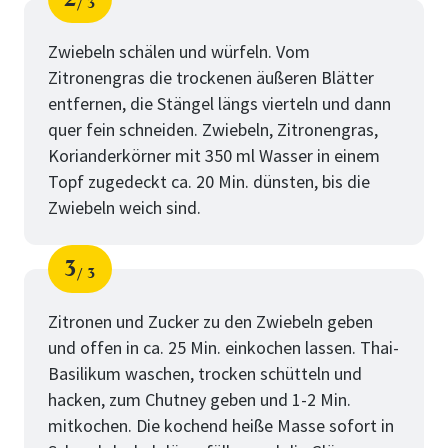
3
Schritt
von
Zwiebeln schälen und würfeln. Vom
Zitronengras die trockenen äußeren Blätter
entfernen, die Stängel längs vierteln und dann
quer fein schneiden. Zwiebeln, Zitronengras,
Korianderkörner mit 350 ml Wasser in einem
Topf zugedeckt ca. 20 Min. dünsten, bis die
Zwiebeln weich sind.
3
3
Schritt
von
Zitronen und Zucker zu den Zwiebeln geben
und offen in ca. 25 Min. einkochen lassen. Thai-
Basilikum waschen, trocken schütteln und
hacken, zum Chutney geben und 1-2 Min.
mitkochen. Die kochend heiße Masse sofort in