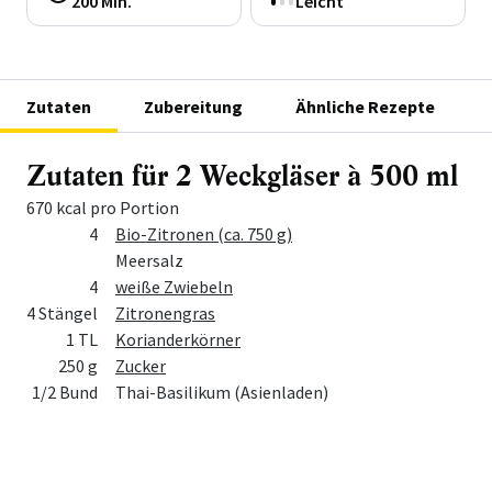
200 Min.
Leicht
Zutaten
Zubereitung
Ähnliche Rezepte
Zutaten für 2 Weckgläser à 500 ml
670 kcal pro Portion
Menge
Zutat
4
Bio-Zitronen (ca. 750 g)
Meersalz
4
weiße Zwiebeln
4 Stängel
Zitronengras
1 TL
Korianderkörner
250 g
Zucker
1/2 Bund
Thai-Basilikum (Asienladen)