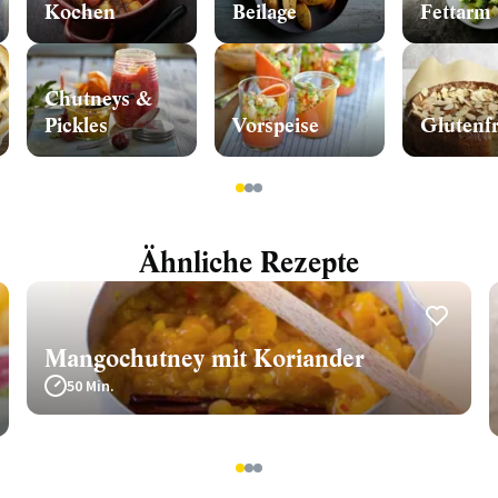
Kochen
Beilage
Fettarm
Chutneys &
Pickles
Vorspeise
Glutenfr
1
2
3
Ähnliche Rezepte
Mangochutney mit Koriander
50 Min.
1
2
3