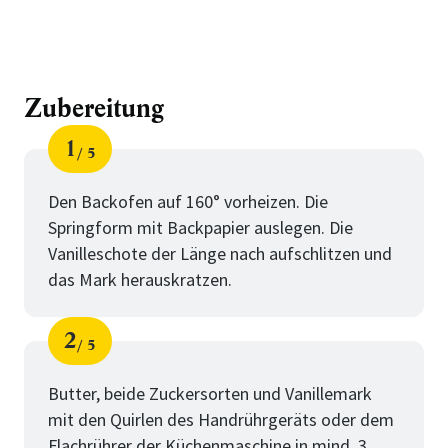
Zubereitung
1
5
Schritt
von
Den Backofen auf 160° vorheizen. Die
Springform mit Backpapier auslegen. Die
Vanilleschote der Länge nach aufschlitzen und
das Mark herauskratzen.
2
5
Schritt
von
Butter, beide Zuckersorten und Vanillemark
mit den Quirlen des Handrührgeräts oder dem
Flachrührer der Küchenmaschine in mind. 3