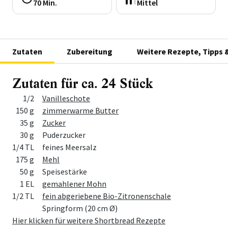
70 Min.
Mittel
Zutaten
Zubereitung
Weitere Rezepte, Tipps 
Zutaten für ca. 24 Stück
Menge
Zutat
1/2
Vanilleschote
150 g
zimmerwarme Butter
35 g
Zucker
30 g
Puderzucker
1/4 TL
feines Meersalz
175 g
Mehl
50 g
Speisestärke
1 EL
gemahlener Mohn
1/2 TL
fein abgeriebene Bio-Zitronenschale
Springform (20 cm Ø)
Hier klicken für weitere Shortbread Rezepte