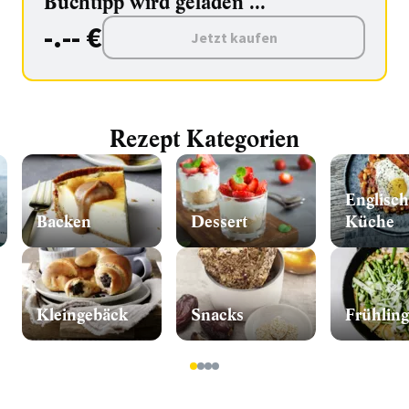
Buchtipp wird geladen ...
-.-- €
Jetzt kaufen
Rezept Kategorien
Englisc
Backen
Dessert
Küche
Kleingebäck
Snacks
Frühling
1
2
3
4