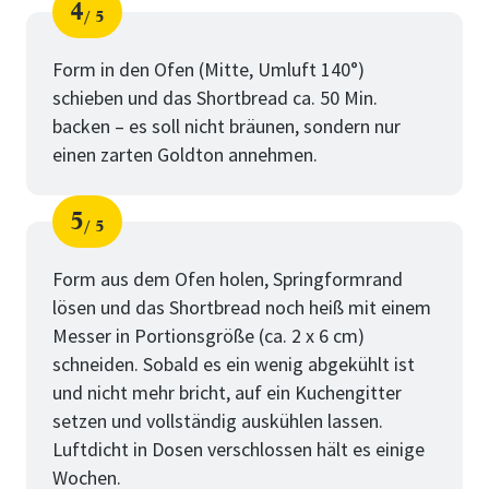
4
5
Schritt
von
Form in den Ofen (Mitte, Umluft 140°)
schieben und das Shortbread ca. 50 Min.
backen – es soll nicht bräunen, sondern nur
einen zarten Goldton annehmen.
5
5
Schritt
von
Form aus dem Ofen holen, Springformrand
lösen und das Shortbread noch heiß mit einem
Messer in Portionsgröße (ca. 2 x 6 cm)
schneiden. Sobald es ein wenig abgekühlt ist
und nicht mehr bricht, auf ein Kuchengitter
setzen und vollständig auskühlen lassen.
Luftdicht in Dosen verschlossen hält es einige
Wochen.