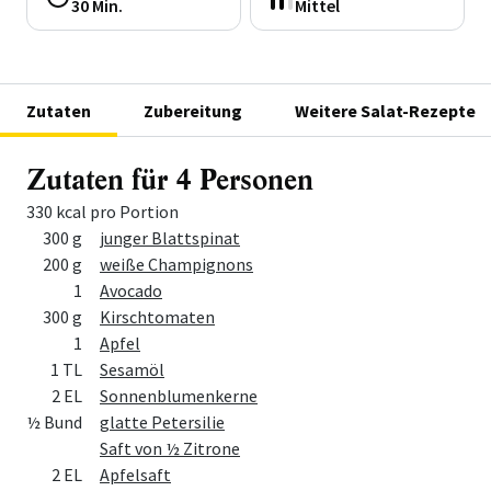
30 Min.
Mittel
Zutaten
Zubereitung
Weitere Salat-Rezepte
Zutaten für 4 Personen
330 kcal pro Portion
Menge
Zutat
300 g
junger Blattspinat
200 g
weiße Champignons
1
Avocado
300 g
Kirschtomaten
1
Apfel
1 TL
Sesamöl
2 EL
Sonnenblumenkerne
½ Bund
glatte Petersilie
Saft von ½ Zitrone
2 EL
Apfelsaft