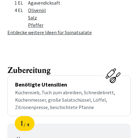
1 EL
Agavendicksaft
4 EL
Olivenöl
Salz
Pfeffer
Entdecke weitere Ideen für Spinatsalate
Zubereitung
Benötigte Utensilien
Küchensieb, Tuch zum abreiben, Schneidebrett,
Küchenmesser, große Salatschüssel, Löffel,
Zitronenpresse, beschichtete Pfanne
1
4
Schritt
von