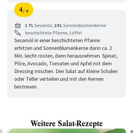
4
4
Schritt
von
1 TL
Sesamöl,
2 EL
Sonnenblumenkerne
beschichtete Pfanne, Löffel
Sesamöl in einer beschichteten Pfanne
erhitzen und Sonnenblumenkerne darin ca. 2
Min. leicht rösten, dann herausnehmen. Spinat,
Pilze, Avocado, Tomaten und Apfel mit dem
Dressing mischen. Den Salat auf kleine Schalen
oder Teller verteilen und mit den Kernen
bestreuen.
Weitere Salat-Rezepte