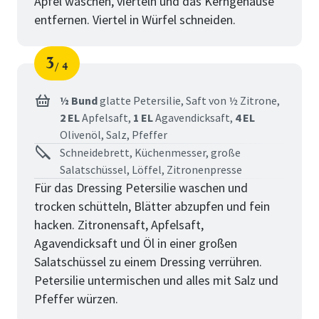
Apfel waschen, vierteln und das Kerngehäuse
entfernen. Viertel in Würfel schneiden.
3
4
Schritt
von
½ Bund
glatte Petersilie,
Saft von ½ Zitrone,
2 EL
Apfelsaft,
1 EL
Agavendicksaft,
4 EL
Olivenöl,
Salz,
Pfeffer
Schneidebrett, Küchenmesser, große
Salatschüssel, Löffel, Zitronenpresse
Für das Dressing Petersilie waschen und
trocken schütteln, Blätter abzupfen und fein
hacken. Zitronensaft, Apfelsaft,
Agavendicksaft und Öl in einer großen
Salatschüssel zu einem Dressing verrühren.
Petersilie untermischen und alles mit Salz und
Pfeffer würzen.