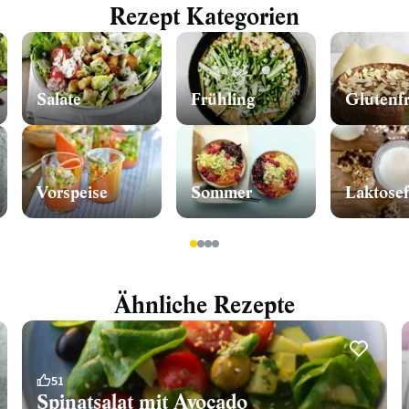
Rezept Kategorien
Salate
Frühling
Glutenfr
Vorspeise
Sommer
Laktosef
1
2
3
4
Ähnliche Rezepte
51
Spinatsalat mit Avocado