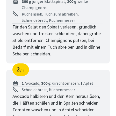
300 g
junger Blattspinat,
200 g
weiße
Champignons
Küchensieb, Tuch zum abreiben,
Schneidebrett, Küchenmesser
Für den Salat den Spinat verlesen, gründlich
waschen und trocken schleudern, dabei grobe
Stiele entfernen. Champignons putzen, bei
Bedarf mit einem Tuch abreiben und in dünne
Scheiben schneiden.
2
4
Schritt
von
1
Avocado,
300 g
Kirschtomaten,
1
Apfel
Schneidebrett, Küchenmesser
Avocado halbieren und den Kern herauslösen,
die Hälften schälen und in Spalten schneiden.
Tomaten waschen und in Achtel schneiden.