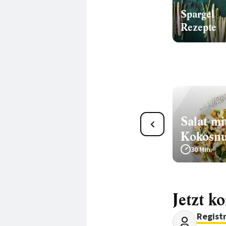
Spargel
Rezepte
Quinoasalat mit Gemüse,
Salat m
Orange und Tofu
Kokosnu
35 Min.
30 Min.
Jetzt k
Regist