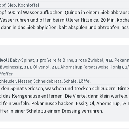
pf, Sieb, Kochlöffel
opf 500 ml Wasser aufkochen. Quinoa in einem Sieb abbrause
asser rühren und offen bei mittlerer Hitze ca. 20 Min. köche
 dann in das Sieb abgießen, kalt abspülen und abtropfen lass
tt
dvoll
Baby-Spinat,
1
große reife Birne,
1
rote Zwiebel,
4 EL
Pekann
ßweinessig,
3 EL
Olivenöl,
2 EL
Ahornsirup (ersatzweise Honig),
1/
feffer
chleuder, Messer, Schneidebrett, Schale, Löffel
 den Spinat verlesen, waschen und trocken schleudern. Birn
nd das Kerngehäuse entfernen. Die Viertel dann klein würfeln
d fein würfeln. Pekannüsse hacken. Essig, Öl, Ahornsirup, ½ 
ffer in einer Schale zu einem Dressing verrühren.