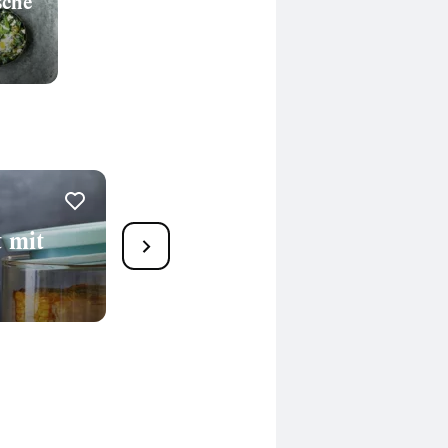
sche
 mit
Quinoasalat mit Gemüse,
Orange und Tofu
35 Min.