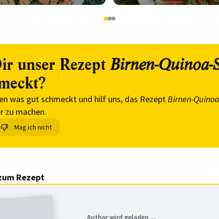
1
2
3
ir unser Rezept
Birnen-Quinoa-S
meckt?
en was gut schmeckt und hilf uns, das Rezept
Birnen-Quinoa
r zu machen.
Mag ich nicht
zum Rezept
Author wird geladen ...