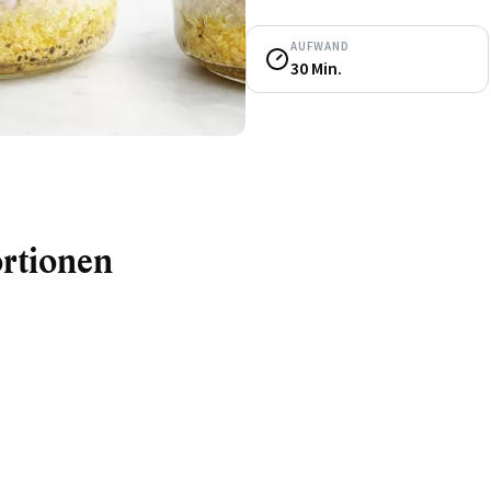
AUFWAND
30 Min.
ortionen