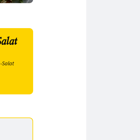
alat
-Salat