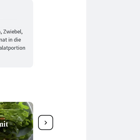
, Zwiebel,
at in die
alatportion
mit
Chicorée Salat Rezepte