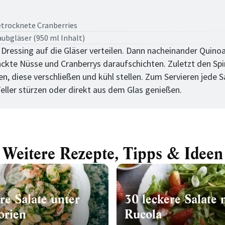
tt
trocknete Cranberries
aubgläser (950 ml Inhalt)
 Dressing auf die Gläser verteilen. Dann nacheinander Quinoa
ackte Nüsse und Cranberrys daraufschichten. Zuletzt den Spin
n, diese verschließen und kühl stellen. Zum Servieren jede S
Teller stürzen oder direkt aus dem Glas genießen.
Weitere Rezepte, Tipps & Ideen
re Salate unter
30 leckere Salate 
orien
Rucola