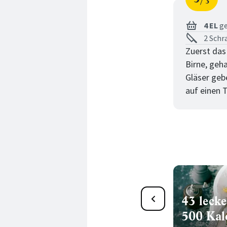
3
Schri
von
4 EL
ge
2 Schr
Zuerst das
Birne, geh
Gläser gebe
auf einen 
Chicorée Salat Rezepte
43 lecke
500 Kal