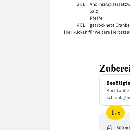
2 EL
Ahornsirup (ersatzw
Salz
Pfeffer
4 EL
getrocknete Cranbe
Hier klicken für weitere Herbstsa
Zubere
Benötigte
Kochtopf, Si
Schraubgläs
1
3
Schri
von
500 ml