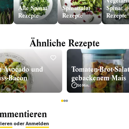
Vegetari
Alle Spinat
Spinatsalat
Spinat
Rezepte
Rezepte
Rezepte
Ähnliche Rezepte
it Avocado und
Tomaten-Brot-Salat
ss-Bacon
gebackenem Mais
50 Min.
1
2
3
ommentieren
rieren
oder
Anmelden