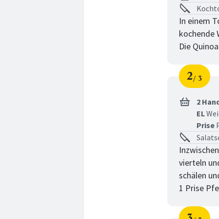
Kochto
In einem T
kochende W
Die Quinoa
2
3
Schri
von
2 Han
EL
Wei
Prise
P
Salats
Inzwischen
vierteln u
schälen un
1 Prise Pfe
3