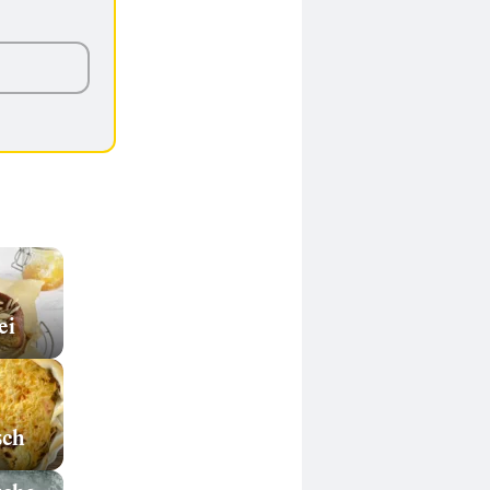
ei
sch