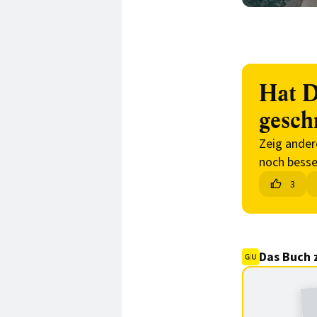
Hat D
gesch
Zeig ander
noch besse
3
Das Buch 