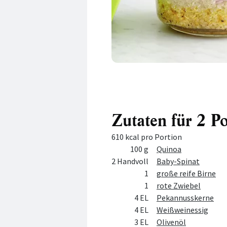
Zutaten für 2 P
610 kcal pro Portion
Menge
Zutat
100 g
Quinoa
2 Handvoll
Baby-Spinat
1
große reife Birne
1
rote Zwiebel
4 EL
Pekannusskerne
4 EL
Weißweinessig
3 EL
Olivenöl