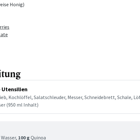
eise Honig)
rries
late
itung
 Utensilien
eb, Kochlöffel, Salatschleuder, Messer, Schneidebrett, Schale, Löf
er (950 ml Inhalt)
tt
Wasser,
100 g
Quinoa