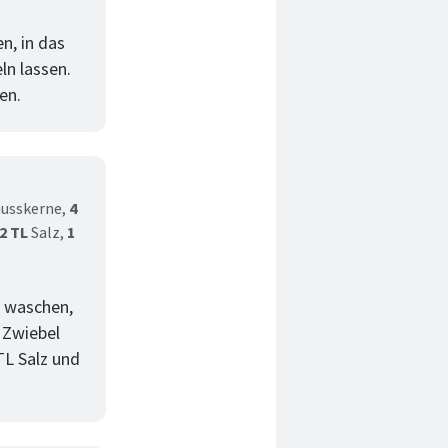
n, in das
ln lassen.
en.
usskerne,
4
2 TL
Salz,
1
e waschen,
. Zwiebel
TL Salz und