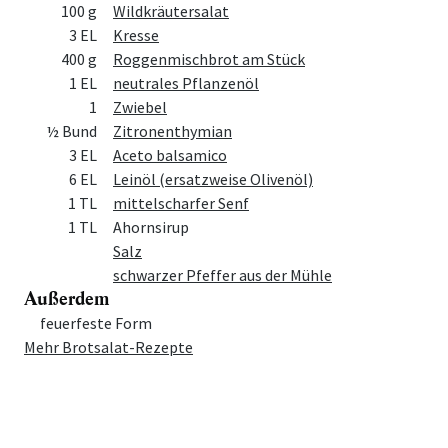
100 g
Wildkräutersalat
3 EL
Kresse
400 g
Roggenmischbrot am Stück
1 EL
neutrales Pflanzenöl
1
Zwiebel
½ Bund
Zitronenthymian
3 EL
Aceto balsamico
6 EL
Leinöl (ersatzweise Olivenöl)
1 TL
mittelscharfer Senf
1 TL
Ahornsirup
Salz
schwarzer Pfeffer aus der Mühle
Außerdem
Menge
Zutat
feuerfeste Form
Mehr Brotsalat-Rezepte