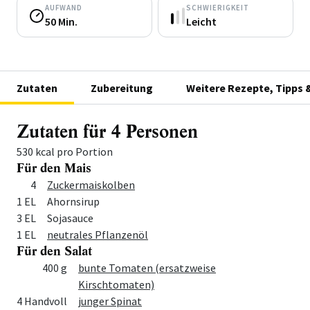
AUFWAND
SCHWIERIGKEIT
50 Min.
Leicht
Zutaten
Zubereitung
Weitere Rezepte, Tipps 
Zutaten für 4 Personen
530 kcal pro Portion
Für den Mais
Menge
Zutat
4
Zuckermaiskolben
1 EL
Ahornsirup
3 EL
Sojasauce
1 EL
neutrales Pflanzenöl
Für den Salat
Menge
Zutat
400 g
bunte Tomaten (ersatzweise
Kirschtomaten)
4 Handvoll
junger Spinat