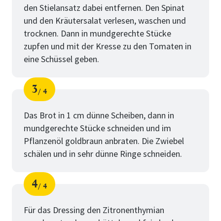
den Stielansatz dabei entfernen. Den Spinat
und den Kräutersalat verlesen, waschen und
trocknen. Dann in mundgerechte Stücke
zupfen und mit der Kresse zu den Tomaten in
eine Schüssel geben.
3
4
Schritt
von
Das Brot in 1 cm dünne Scheiben, dann in
mundgerechte Stücke schneiden und im
Pflanzenöl goldbraun anbraten. Die Zwiebel
schälen und in sehr dünne Ringe schneiden.
4
4
Schritt
von
Für das Dressing den Zitronenthymian