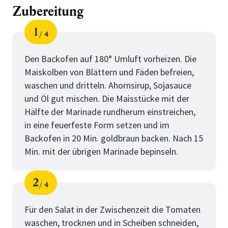
Zubereitung
1
4
Schritt
von
Den Backofen auf 180° Umluft vorheizen. Die
Maiskolben von Blättern und Fäden befreien,
waschen und dritteln. Ahornsirup, Sojasauce
und Öl gut mischen. Die Maisstücke mit der
Hälfte der Marinade rundherum einstreichen,
in eine feuerfeste Form setzen und im
Backofen in 20 Min. goldbraun backen. Nach 15
Min. mit der übrigen Marinade bepinseln.
2
4
Schritt
von
Für den Salat in der Zwischenzeit die Tomaten
waschen, trocknen und in Scheiben schneiden,