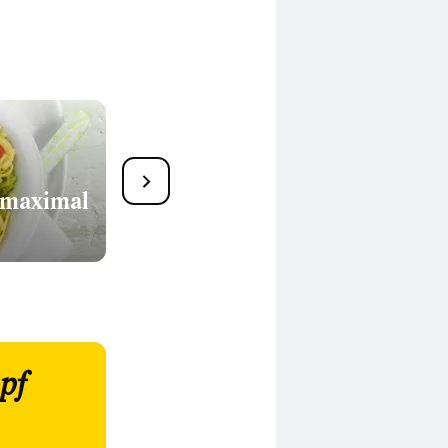
12 deftige
 maximal
Sauerkrautsuppen
pf