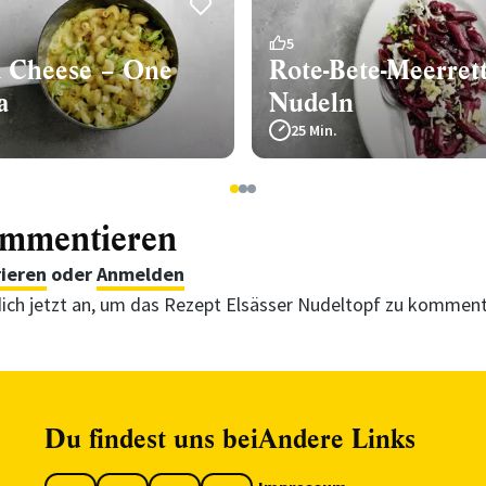
5
 Cheese – One
Rote-Bete-Meerrett
a
Nudeln
25 Min.
1
2
3
ommentieren
rieren
oder
Anmelden
ich jetzt an, um das Rezept Elsässer Nudeltopf zu komment
Du findest uns bei
Andere Links