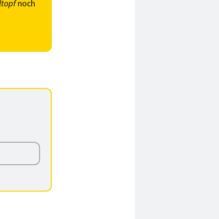
ltopf
noch