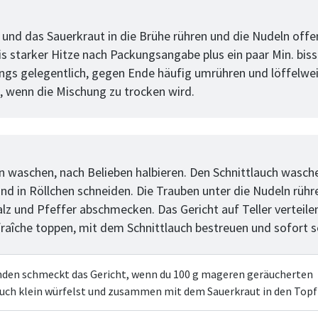
tt
 und das Sauerkraut in die Brühe rühren und die Nudeln offe
is starker Hitze nach Packungsangabe plus ein paar Min. biss
ngs gelegentlich, gegen Ende häufig umrühren und löffelwe
 wenn die Mischung zu trocken wird.
tt
n waschen, nach Belieben halbieren. Den Schnittlauch wasch
und in Röllchen schneiden. Die Trauben unter die Nudeln rühr
alz und Pfeffer abschmecken. Das Gericht auf Teller verteilen
raîche toppen, mit dem Schnittlauch bestreuen und sofort s
nden schmeckt das Gericht, wenn du 100 g mageren geräucherten
ch klein würfelst und zusammen mit dem Sauerkraut in den Topf 