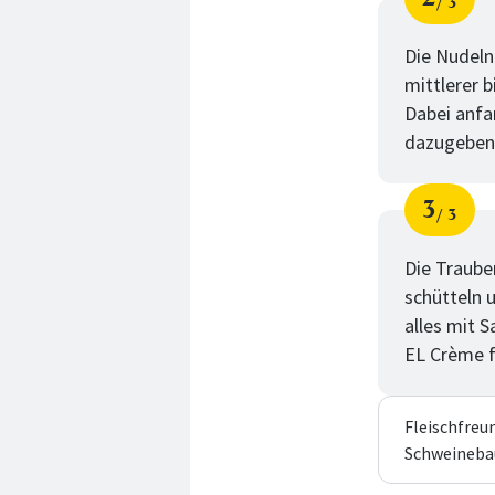
3
Schri
von
Die Nudeln
mittlerer b
Dabei anfa
dazugeben,
3
3
Schri
von
Die Traube
schütteln 
alles mit S
EL Crème f
Fleischfreu
Schweinebau