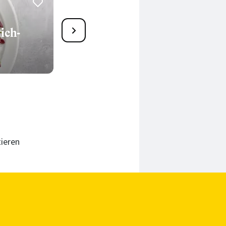
2
ich-
One Pot Pasta mit Erbsen
und Ricotta
30 Min.
ieren