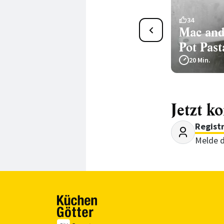
2
34
One Pot Pasta mit Erbsen
Mac and
und Ricotta
Pot Past
30 Min.
20 Min.
Jetzt k
Regist
Melde d