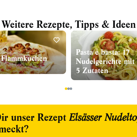
Weitere Rezepte, Tipps & Ideen
Pasta e basta: 17
r Flammkuchen
Nudelgerichte mit
5 Zutaten
1
2
3
ir unser Rezept
Elsässer Nudelto
meckt?