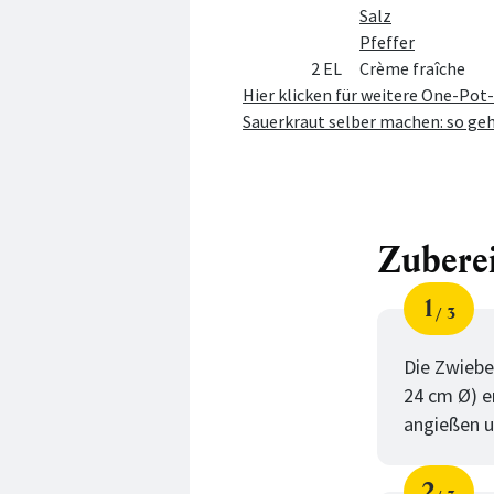
Salz
Pfeffer
2 EL
Crème fraîche
Hier klicken für weitere One-Po
Sauerkraut selber machen: so geh
Zubere
1
3
Schri
von
Die Zwiebe
24 cm Ø) e
angießen u
2