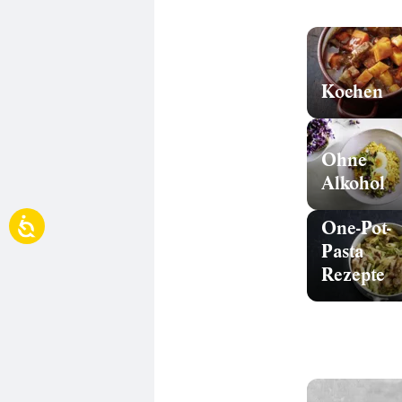
Kochen
Ohne
Alkohol
One-Pot-
Pasta
Rezepte