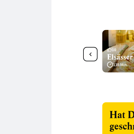
12 deftige
10
Elsässe
Sauerkrautsuppen
135 Min.
Hat D
gesch