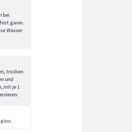
n bei
fest garen.
ise Wasser
en, trocken
en und
, mit je 1
ervieren.
gibst.