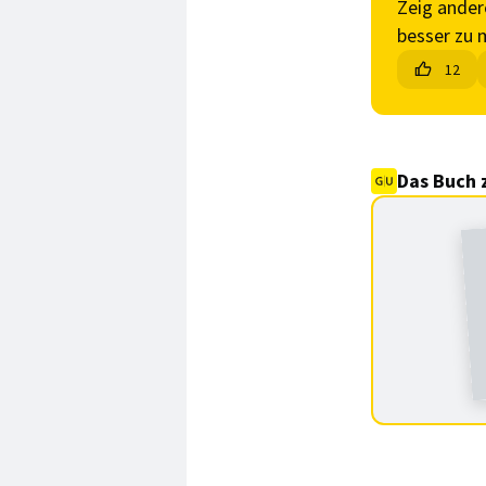
Zeig ander
besser zu 
12
Das Buch 