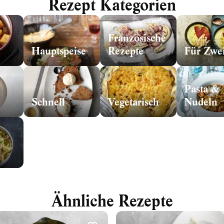
Rezept Kategorien
Französische
Hauptspeise
Rezepte
Für Zwe
Pasta &
Schnell
Vegetarisch
Nudeln
Ähnliche Rezepte