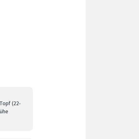
Topf (22-
rühe