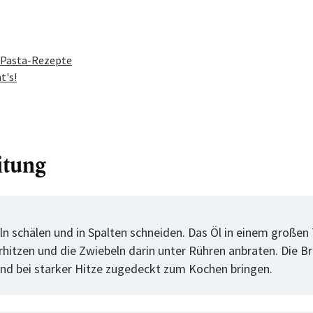
t-Pasta-Rezepte
t's!
itung
tt
ln schälen und in Spalten schneiden. Das Öl in einem großen 
rhitzen und die Zwiebeln darin unter Rühren anbraten. Die B
nd bei starker Hitze zugedeckt zum Kochen bringen.