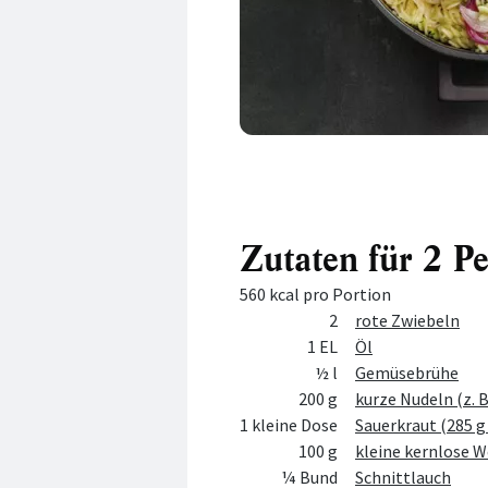
Zutaten für 2 P
560 kcal pro Portion
Menge
Zutat
2
rote Zwiebeln
1 EL
Öl
½ l
Gemüsebrühe
200 g
kurze Nudeln (z. B
1 kleine Dose
Sauerkraut (285 
100 g
kleine kernlose W
¼ Bund
Schnittlauch