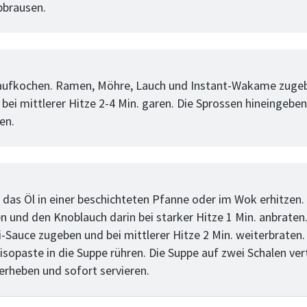
bbrausen.
tt
aufkochen. Ramen, Möhre, Lauch und Instant-Wakame zuge
bei mittlerer Hitze 2-4 Min. garen. Die Sprossen hineingebe
en.
tt
 das Öl in einer beschichteten Pfanne oder im Wok erhitzen.
en und den Knoblauch darin bei starker Hitze 1 Min. anbraten
i-Sauce zugeben und bei mittlerer Hitze 2 Min. weiterbraten
sopaste in die Suppe rühren. Die Suppe auf zwei Schalen vert
terheben und sofort servieren.