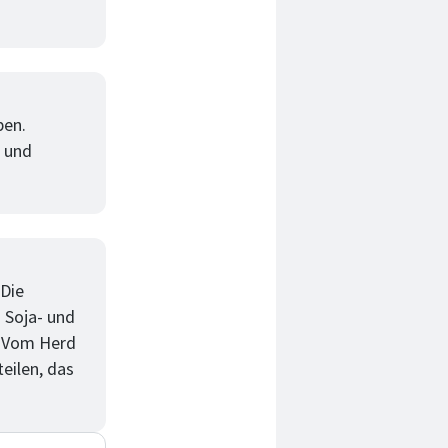
ben.
n und
 Die
. Soja- und
. Vom Herd
eilen, das