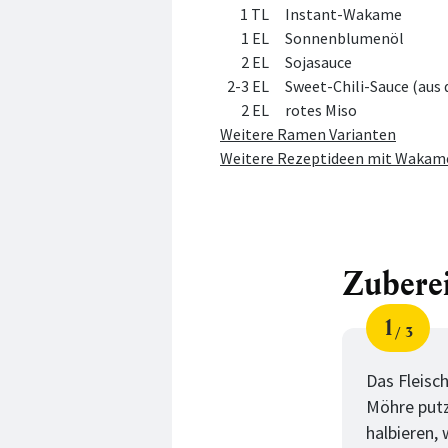
1 TL
Instant-Wakame
1 EL
Sonnenblumenöl
2 EL
Sojasauce
2-3 EL
Sweet-Chili-Sauce (aus
2 EL
rotes Miso
Weitere Ramen Varianten
Weitere Rezeptideen mit Wakam
Zubere
1
3
Schri
von
Das Fleisc
Möhre putze
halbieren,