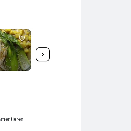
1
Hähnchen-Limetten-
Ramen
20 Min.
mmentieren