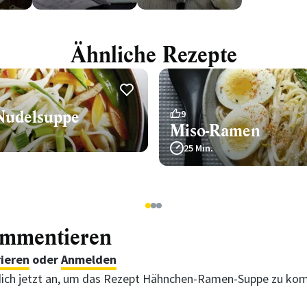
Ähnliche Rezepte
Nudelsuppe
9
Miso-Ramen
25 Min.
1
2
3
ommentieren
rieren
oder
Anmelden
ich jetzt an, um das Rezept Hähnchen-Ramen-Suppe zu ko