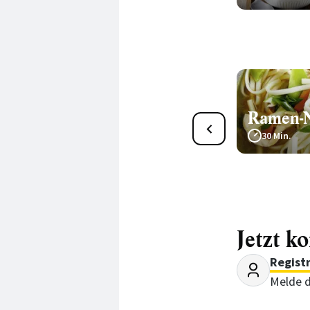
Ramen-
1
Hähnchen-Limetten-
30 Min.
Ramen
20 Min.
Jetzt k
Regist
Melde d