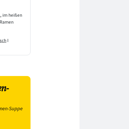
h, im heißen
t Ramen
sch
I
n-
men-Suppe