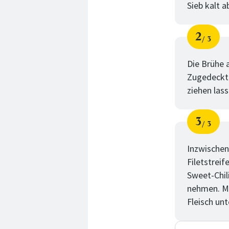
Sieb kalt a
2
3
Schri
von
Die Brühe 
Zugedeckt 
ziehen lass
3
3
Schri
von
Inzwischen
Filetstreif
Sweet-Chil
nehmen. Mi
Fleisch un