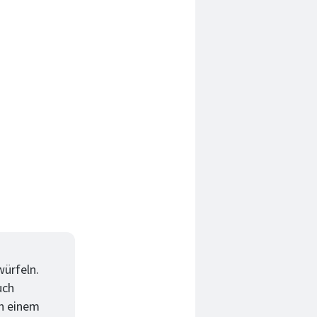
würfeln.
uch
in einem