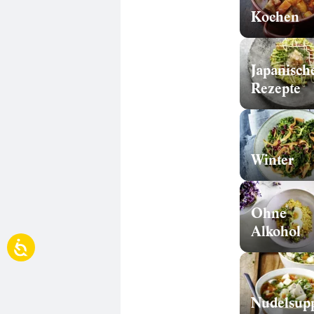
Kochen
Japanisch
Rezepte
Winter
Ohne
Alkohol
Nudelsup