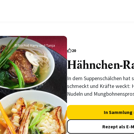
© Bischof, Harry und Tanja
20
Hähnchen-R
In dem Suppenschälchen hat sic
schmeckt und Kräfte weckt: H
Nudeln und Mungbohnenspros
In Sammlung 
Rezept als E-M