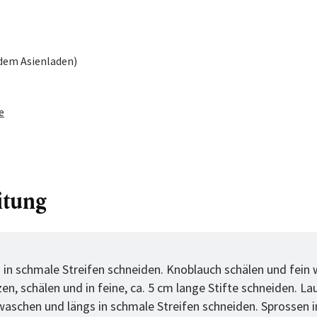
 dem Asienladen)
e
itung
tt
h in schmale Streifen schneiden. Knoblauch schälen und fein 
n, schälen und in feine, ca. 5 cm lange Stifte schneiden. La
 waschen und längs in schmale Streifen schneiden. Sprossen 