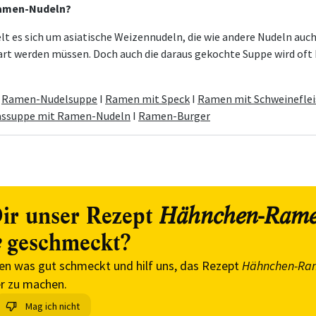
Ramen-Nudeln?
lt es sich um asiatische Weizennudeln, die wie andere Nudeln auc
rt werden müssen. Doch auch die daraus gekochte Suppe wird of
:
Ramen-Nudelsuppe
I
Ramen mit Speck
I
Ramen mit Schweineflei
assuppe mit Ramen-Nudeln
I
Ramen-Burger
ir unser Rezept
Hähnchen-Rame
geschmeckt?
e
en was gut schmeckt und hilf uns, das Rezept
Hähnchen-Ra
r zu machen.
Mag ich nicht