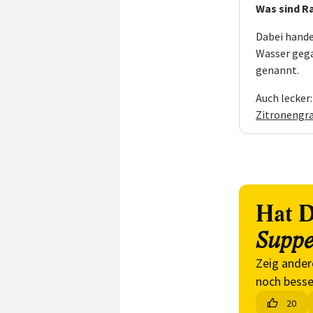
Was sind 
Dabei hande
Wasser gega
genannt.
Auch lecker
Zitronengr
Hat D
Supp
Zeig ander
noch besse
20