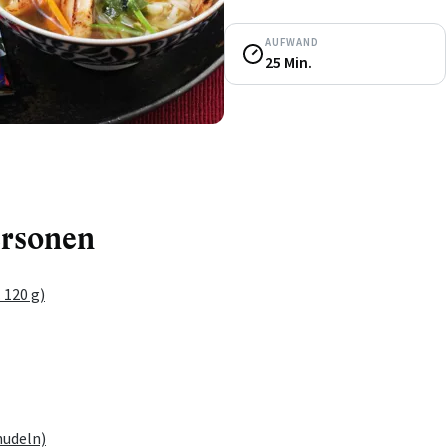
AUFWAND
25 Min.
ersonen
 120 g)
nudeln)