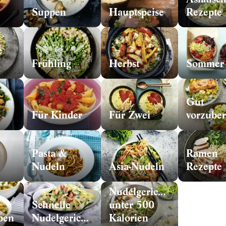
Suppen
Hauptspeise
Rezepte
e
Frühling
Herbst
Sommer
Gut
Für Kinder
Für Zwei
Pasta &
Ramen
Nudeln
Asia-Nudeln
Rezepte
Nudelgerichte
Schnelle
unter 500
pen
Nudelgerichte
Kalorien