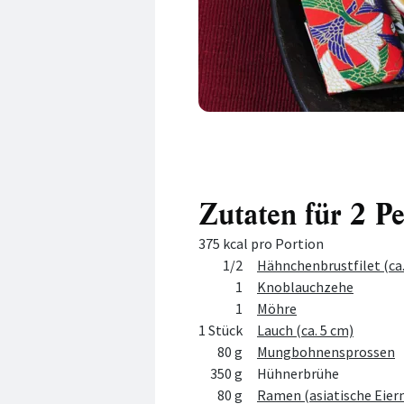
Zutaten für 2 P
375 kcal pro Portion
Menge
Zutat
1/2
Hähnchenbrustfilet (ca.
1
Knoblauchzehe
1
Möhre
1 Stück
Lauch (ca. 5 cm)
80 g
Mungbohnensprossen
350 g
Hühnerbrühe
80 g
Ramen (asiatische Eier