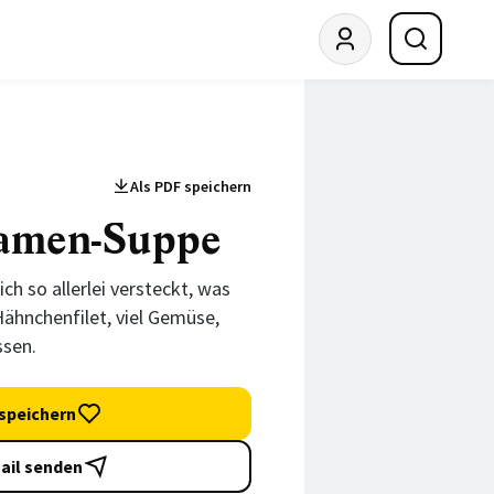
Als PDF speichern
amen-Suppe
h so allerlei versteckt, was
ähnchenfilet, viel Gemüse,
sen.
speichern
ail senden