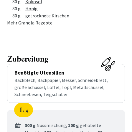
80 g
Kokosöl
80 g
Honig
80 g
getrocknete Kirschen
Mehr Granola Rezepte
Zubereitung
Benötigte Utensilien
Backblech, Backpapier, Messer, Schneidebrett,
große Schüssel, Löffel, Topf, Metallschüssel,
Schneebesen, Teigschaber
1
4
Schritt
von
300 g
Nussmischung,
100 g
gehobelte