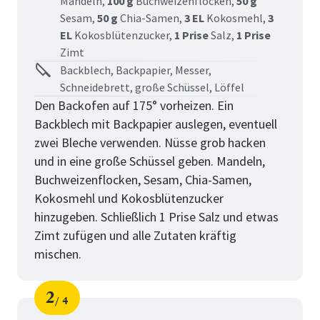
Mandeln,
100 g
Buchweizenflocken,
50 g
Sesam,
50 g
Chia-Samen,
3 EL
Kokosmehl,
3
EL
Kokosblütenzucker,
1 Prise
Salz,
1 Prise
Zimt
Backblech, Backpapier, Messer,
Schneidebrett, große Schüssel, Löffel
Den Backofen auf 175° vorheizen. Ein
Backblech mit Backpapier auslegen, eventuell
zwei Bleche verwenden. Nüsse grob hacken
und in eine große Schüssel geben. Mandeln,
Buchweizenflocken, Sesam, Chia-Samen,
Kokosmehl und Kokosblütenzucker
hinzugeben. Schließlich 1 Prise Salz und etwas
Zimt zufügen und alle Zutaten kräftig
mischen.
2
4
Schritt
von