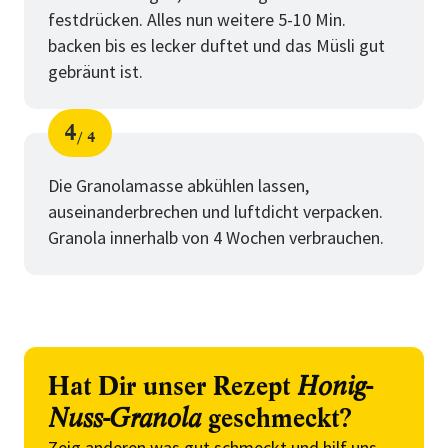
festdrücken. Alles nun weitere 5-10 Min.
backen bis es lecker duftet und das Müsli gut
gebräunt ist.
4
4
Schritt
von
Die Granolamasse abkühlen lassen,
auseinanderbrechen und luftdicht verpacken.
Granola innerhalb von 4 Wochen verbrauchen.
Hat Dir unser Rezept
Honig-
Nuss-Granola
geschmeckt?
Zeig anderen was gut schmeckt und hilf uns,