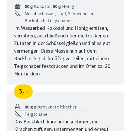
80 g
Kokosöl,
80 g
Honig
Metallschüssel, Topf, Schneebesen,
Backblech, Teigschaber
Im Wasserbad Kokosöl und Honig erhitzen,
verrühren, anschließend über die trockenen
Zutaten in der Schüssel gießen und alles gut
vermengen. Diese Masse nun auf dem
Backblech gleichmäßig verteilen, mit einem
Teigschaber festdrücken und im Ofen ca. 20
Min. backen.
3
4
Schritt
von
80 g
getrocknete Kirschen
Teigschaber
Das Backblech kurz herausnehmen, die
Kirschen zufügen, untermengen und erneut