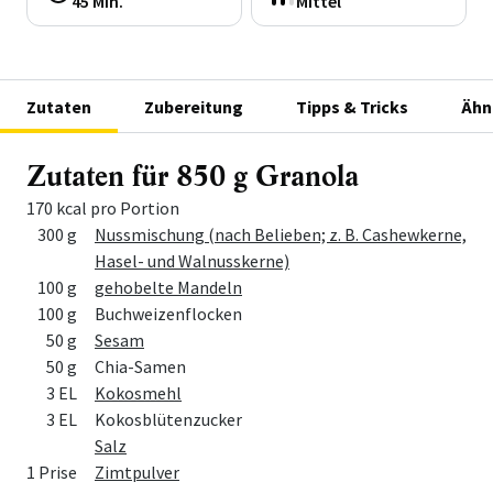
45 Min.
Mittel
Zutaten
Zubereitung
Tipps & Tricks
Ähn
Zutaten für 850 g Granola
170 kcal pro Portion
Menge
Zutat
300 g
Nussmischung (nach Belieben; z. B. Cashewkerne,
Hasel- und Walnusskerne)
100 g
gehobelte Mandeln
100 g
Buchweizenflocken
50 g
Sesam
50 g
Chia-Samen
3 EL
Kokosmehl
3 EL
Kokosblütenzucker
Salz
1 Prise
Zimtpulver