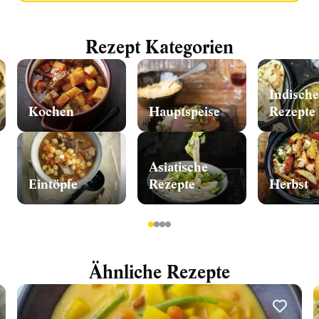
Rezept Kategorien
Indische
Kochen
Hauptspeise
Rezepte
Asiatische
Eintöpfe
Rezepte
Herbst
1
2
3
4
Ähnliche Rezepte