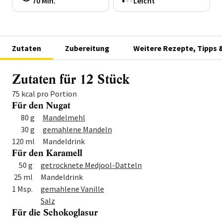
70 Min.
Leicht
Zutaten
Zubereitung
Weitere Rezepte, Tipps 
Zutaten für 12 Stück
75 kcal pro Portion
Für den Nugat
Menge
Zutat
80 g
Mandelmehl
30 g
gemahlene Mandeln
120 ml
Mandeldrink
Für den Karamell
Menge
Zutat
50 g
getrocknete Medjool-Datteln
25 ml
Mandeldrink
1 Msp.
gemahlene Vanille
Salz
Für die Schokoglasur