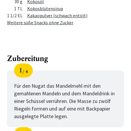
Menge
Zutat
30 g
Kokosöl
1 TL
Kokosblütensirup
1 1/2 EL
Kakaopulver (schwach entölt)
Weitere süße Snacks ohne Zucker
Zubereitung
1
4
Schritt
von
Für den Nugat das Mandelmehl mit den
gemahlenen Mandeln und dem Mandeldrink in
einer Schüssel verrühren. Die Masse zu zwölf
Riegeln formen und auf eine mit Backpapier
ausgelegte Platte legen.