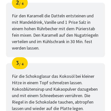
2
4
Schritt
von
Für den Karamell die Datteln entsteinen und
mit Mandeldrink, Vanille und 1 Prise Salz in
einem hohen Rührbecher mit dem Pürierstab
fein mixen. Den Karamell auf den Nugatriegeln
verteilen und im Kühlschrank in 30 Min. fest
werden lassen.
3
4
Schritt
von
Für die Schokoglasur das Kokosöl bei kleiner
Hitze in einem Topf schmelzen lassen.
Kokosblütensirup und Kakaopulver dazugeben
und mit einem Schneebesen verrühren. Die
Riegel in die Schokolade tauchen, abtropfen
lassen und wieder auf die Platte legen.