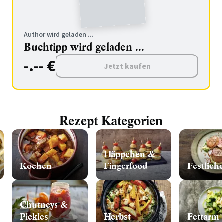
Author wird geladen ...
Buchtipp wird geladen ...
-.-- €
Jetzt kaufen
Rezept Kategorien
Häppchen &
Kochen
Fingerfood
Festlich
Chutneys &
Pickles
Herbst
Fettarm