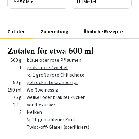
50 Min.
Mittel
Zutaten
Zubereitung
Ähnliche Rezepte
Zutaten für etwa 600 ml
Menge
Zutat
500 g
blaue oder rote Pflaumen
1
große rote Zwiebel
½-1 große rote Chilischote
50 g
getrocknete Cranberrys
150 ml
Weißweinessig
75 g
weißer oder brauner Zucker
2 EL
Vanillezucker
3
Nelken
½ TL gemahlener Zimt
Twist-off-Gläser (sterilisiert)