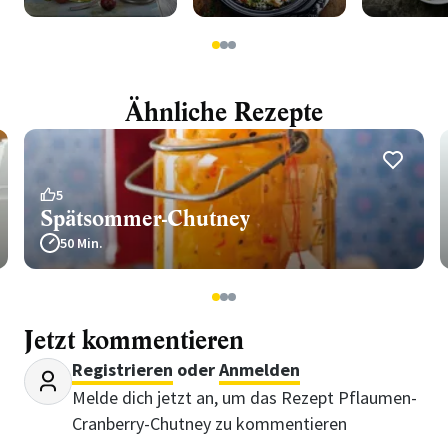
1
2
3
Ähnliche Rezepte
5
Spätsommer-Chutney
50 Min.
1
2
3
Jetzt kommentieren
Registrieren
oder
Anmelden
Melde dich jetzt an, um das Rezept Pflaumen-
Cranberry-Chutney zu kommentieren