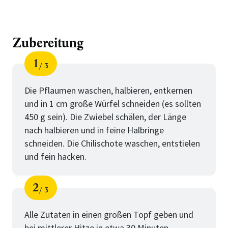
Zubereitung
1
3
Schritt
von
Die Pflaumen waschen, halbieren, entkernen
und in 1 cm große Würfel schneiden (es sollten
450 g sein). Die Zwiebel schälen, der Länge
nach halbieren und in feine Halbringe
schneiden. Die Chilischote waschen, entstielen
und fein hacken.
2
3
Schritt
von
Alle Zutaten in einen großen Topf geben und
bei mittlerer Hitze in etwa 30 Minuten